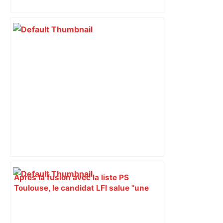
Piquemal (LFI), un détracteur de plus
du nouvel accueil du musée des
Augustins
Après la fusion avec la liste PS
Toulouse, le candidat LFI salue "une
dynamique qui nous oblige à la
responsabilité" – Franceinfo