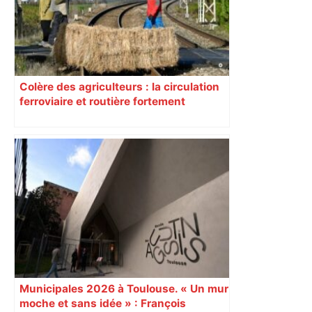
Colère des agriculteurs : la circulation
ferroviaire et routière fortement
perturbée en Haute-Garonne, l’A61
bloquée
Municipales 2026 à Toulouse. « Un mur
moche et sans idée » : François