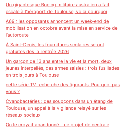
Un gigantesque Boeing militaire australien a fait
escale à l’aéroport de Toulouse, voici pourquoi
A69 : les opposants annoncent un week-end de
mobilisation en octobre avant la mise en service de
l’autoroute
À Saint-Denis, les fournitures scolaires seront
gratuites dès la rentrée 2026
Un garçon de 13 ans entre la vie et la mort, deux
jeunes interpellés, des armes saisies : trois fusillades
en trois jours à Toulouse
cette série TV recherche des figurants. Pourquoi pas
vous ?
Cyanobactéries : des soupçons dans un étang de
Toulouse, un appel à la vigilance relayé sur les
réseaux sociaux
On le croyait abandonné… ce projet de centrale