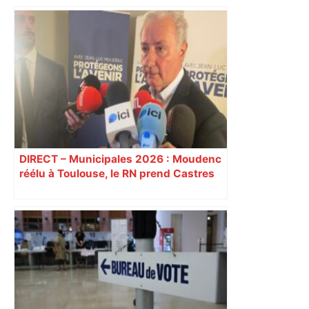
Alliance PS/LFI à Toulouse : Marc
Sztulman claque la porte – RMC
DIRECT – Municipales 2026 : Moudenc
réélu à Toulouse, le RN prend Castres
et Carcassonne