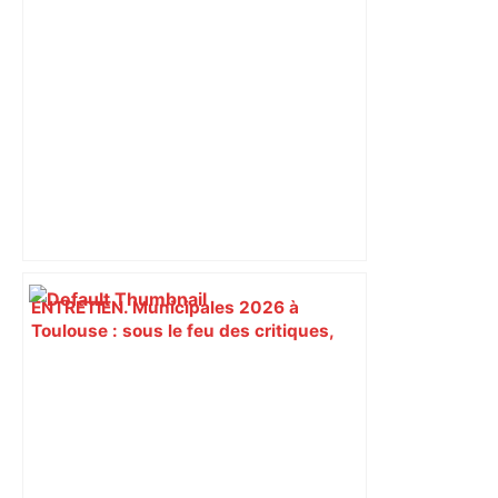
ENTRETIEN. Municipales 2026 à
Toulouse : sous le feu des critiques,
Briançon assume son alliance avec
Piquemal, "ce n’est pas un accord de
postes" – ladepeche.fr