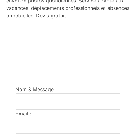
envoi de photos quotidiennes. Service adapté aux
vacances, déplacements professionnels et absences
ponctuelles. Devis gratuit.
Footer
Nom & Message :
Email :