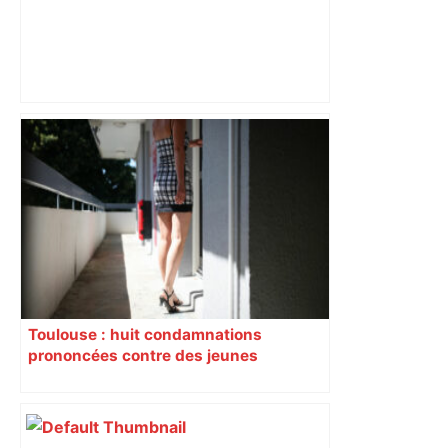
« Rien d'inquiétant » pour Guillaume
Restes, le gardien de Toulouse, après
sa sortie à Metz – L'Équipe
Toulouse : huit condamnations
prononcées contre des jeunes
impliqués dans la prostitution
d’adolescentes