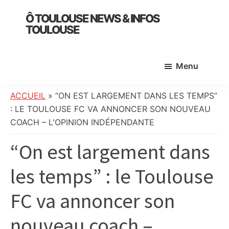
Skip
Skip
Skip
Ô TOULOUSE NEWS & INFOS
to
to
to
TOULOUSE
main
primary
footer
essentiel
content
sidebar
de
Menu
l’actualité
toulousaine
:
ACCUEIL
»
“ON EST LARGEMENT DANS LES TEMPS”
info
: LE TOULOUSE FC VA ANNONCER SON NOUVEAU
locale,
COACH – L'OPINION INDÉPENDANTE
société,
“On est largement dans
culture,
politique,
les temps” : le Toulouse
météo,
faits
FC va annoncer son
divers
et
nouveau coach –
initiatives