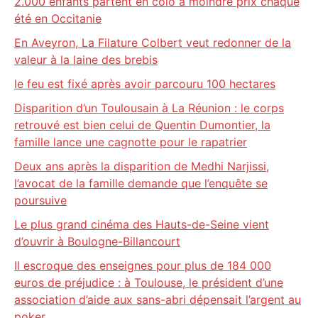
2.000 enfants partent en colo à moindre prix chaque
été en Occitanie
En Aveyron, La Filature Colbert veut redonner de la
valeur à la laine des brebis
le feu est fixé après avoir parcouru 100 hectares
Disparition d’un Toulousain à La Réunion : le corps
retrouvé est bien celui de Quentin Dumontier, la
famille lance une cagnotte pour le rapatrier
Deux ans après la disparition de Medhi Narjissi,
l’avocat de la famille demande que l’enquête se
poursuive
Le plus grand cinéma des Hauts-de-Seine vient
d’ouvrir à Boulogne-Billancourt
Il escroque des enseignes pour plus de 184 000
euros de préjudice : à Toulouse, le président d’une
association d’aide aux sans-abri dépensait l’argent au
poker