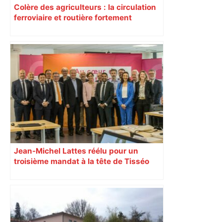
Colère des agriculteurs : la circulation
ferroviaire et routière fortement
perturbée en Haute-Garonne, l’A61
bloquée
Jean-Michel Lattes réélu pour un
troisième mandat à la tête de Tisséo
Collectivités