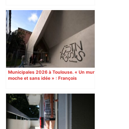
Alliance PS/LFI à Toulouse : Marc
Sztulman claque la porte – RMC
Municipales 2026 à Toulouse. « Un mur
moche et sans idée » : François
Piquemal (LFI), un détracteur de plus
du nouvel accueil du musée des
Augustins