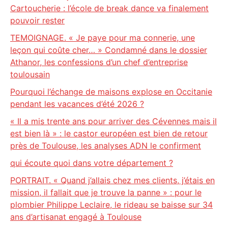
Cartoucherie : l’école de break dance va finalement
pouvoir rester
TEMOIGNAGE. « Je paye pour ma connerie, une
leçon qui coûte cher… » Condamné dans le dossier
Athanor, les confessions d’un chef d’entreprise
toulousain
Pourquoi l’échange de maisons explose en Occitanie
pendant les vacances d’été 2026 ?
« Il a mis trente ans pour arriver des Cévennes mais il
est bien là » : le castor européen est bien de retour
près de Toulouse, les analyses ADN le confirment
qui écoute quoi dans votre département ?
PORTRAIT. « Quand j’allais chez mes clients, j’étais en
mission, il fallait que je trouve la panne » : pour le
plombier Philippe Leclaire, le rideau se baisse sur 34
ans d’artisanat engagé à Toulouse