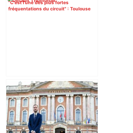
"C’est l’une des plus fortes
fréquentations du circuit" : Toulouse
est-elle la capitale du poker amateur –
ladepeche.fr
ENTRETIEN. Municipales 2026 à
Toulouse : sous le feu des critiques,
Briançon assume son alliance avec
Piquemal, "ce n’est pas un accord de
postes" – ladepeche.fr