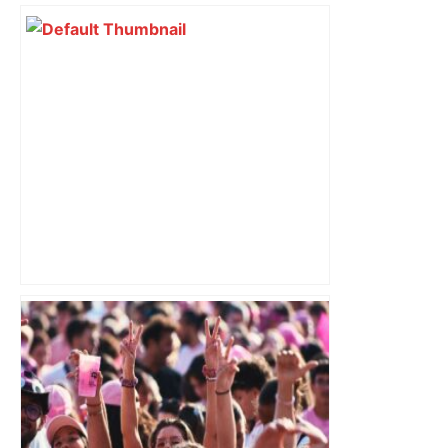
Un homme de 50 ans “complotiste” mis
en examen pour sept tentatives de
meurtre à Toulouse – L’Écho
Républicain