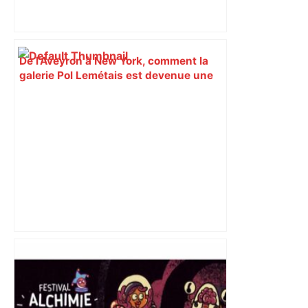
De l’Aveyron à New York, comment la
galerie Pol Lemétais est devenue une
référence de l’art brut à Toulouse –
ladepeche.fr
Toulouse : prévisions météo du
vendredi 13 mars 2026 – Météocity