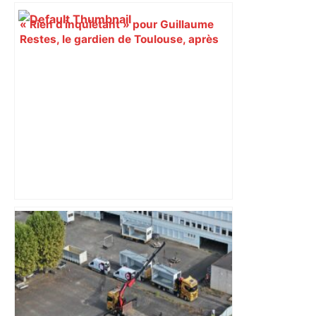
« Rien d'inquiétant » pour Guillaume
Restes, le gardien de Toulouse, après
sa sortie à Metz – L'Équipe
Près de Toulouse : dans cette zone
économique, un axe majeur va être
fermé en fin de soirée, voici les
déviations – Actu.fr