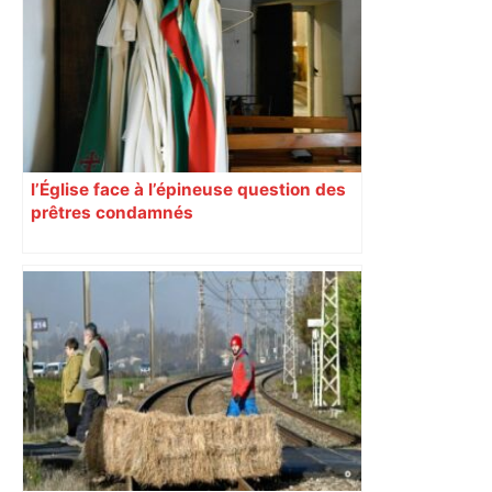
Toulouse, le candidat LFI salue "une
dynamique qui nous oblige à la
responsabilité" – Franceinfo
l’Église face à l’épineuse question des
prêtres condamnés