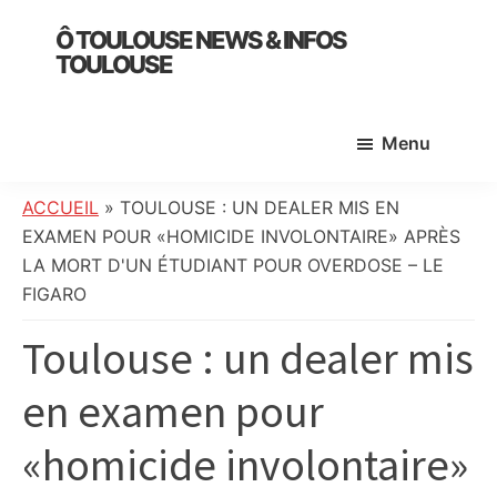
Skip
Skip
Skip
Ô TOULOUSE NEWS & INFOS
to
to
to
TOULOUSE
main
primary
footer
essentiel
content
sidebar
de
Menu
l’actualité
toulousaine
:
ACCUEIL
»
TOULOUSE : UN DEALER MIS EN
info
EXAMEN POUR «HOMICIDE INVOLONTAIRE» APRÈS
locale,
LA MORT D'UN ÉTUDIANT POUR OVERDOSE – LE
société,
FIGARO
culture,
Toulouse : un dealer mis
politique,
météo,
en examen pour
faits
divers
«homicide involontaire»
et
initiatives