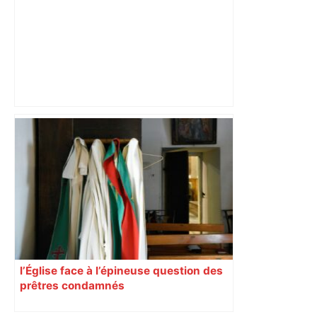
Près de Toulouse : dans cette zone
économique, un axe majeur va être
fermé en fin de soirée, voici les
déviations – Actu.fr
l’Église face à l’épineuse question des
prêtres condamnés