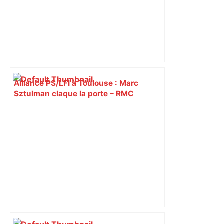
Alliance PS/LFI à Toulouse : Marc
Sztulman claque la porte – RMC