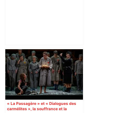
A Toulouse, l'union entre LFI et PS pour
tenter de détrôner Moudenc –
Boursorama
« La Passagère » et « Dialogues des
carmélites », la souffrance et la