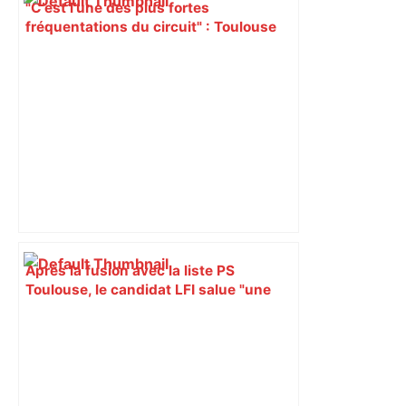
"C’est l’une des plus fortes
fréquentations du circuit" : Toulouse
est-elle la capitale du poker amateur –
ladepeche.fr
Après la fusion avec la liste PS
Toulouse, le candidat LFI salue "une
dynamique qui nous oblige à la
responsabilité" – Franceinfo