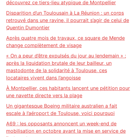
découvrez ce tiers-lieu atypique de Montpellier
Disparition d’un Toulousain à La Réunion : un corps
retrouvé dans une ravine, il pourrait s’agir de celui de
Quentin Dumontier
Après quatre mois de travaux, ce square de Mende
change complètement de visage
« On a peur d’être expulsés du jour au lendemain » :
après la liquidation brutale de leur bailleur, un
mastodonte de la solidarité à Toulouse, ces
locataires vivent dans l’angoisse
À Montpellier, ces habitants lancent une pétition pour
une navette directe vers la plage
Un gigantesque Boeing militaire australien a fait
escale à l’aéroport de Toulouse, voici pourquoi
A69 : les opposants annoncent un week-end de
mobilisation en octobre avant la mise en service de