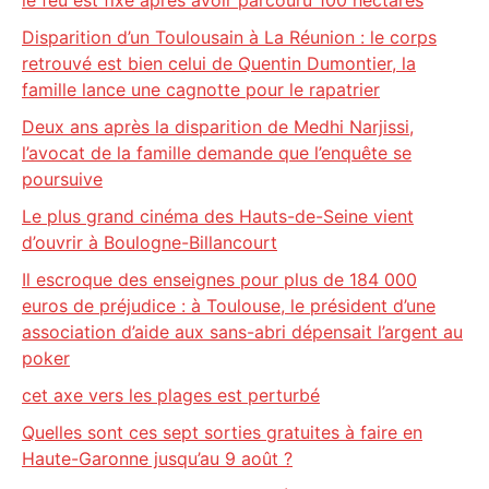
le feu est fixé après avoir parcouru 100 hectares
Disparition d’un Toulousain à La Réunion : le corps
retrouvé est bien celui de Quentin Dumontier, la
famille lance une cagnotte pour le rapatrier
Deux ans après la disparition de Medhi Narjissi,
l’avocat de la famille demande que l’enquête se
poursuive
Le plus grand cinéma des Hauts-de-Seine vient
d’ouvrir à Boulogne-Billancourt
Il escroque des enseignes pour plus de 184 000
euros de préjudice : à Toulouse, le président d’une
association d’aide aux sans-abri dépensait l’argent au
poker
cet axe vers les plages est perturbé
Quelles sont ces sept sorties gratuites à faire en
Haute-Garonne jusqu’au 9 août ?