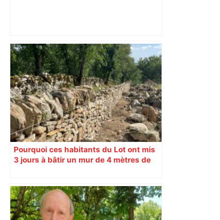
ENTRETIEN. Municipales 2026 à
Toulouse : sous le feu des critiques,
Briançon assume son alliance avec
Piquemal, "ce n’est pas un accord de
postes" – ladepeche.fr
Pourquoi ces habitants du Lot ont mis
3 jours à bâtir un mur de 4 mètres de
long ?