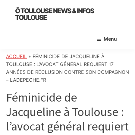
Skip
Skip
Skip
Ô TOULOUSE NEWS & INFOS
to
to
to
TOULOUSE
main
primary
footer
essentiel
content
sidebar
de
Menu
l’actualité
toulousaine
:
ACCUEIL
»
FÉMINICIDE DE JACQUELINE À
info
TOULOUSE : L’AVOCAT GÉNÉRAL REQUIERT 17
locale,
ANNÉES DE RÉCLUSION CONTRE SON COMPAGNON
société,
– LADEPECHE.FR
culture,
Féminicide de
politique,
météo,
Jacqueline à Toulouse :
faits
divers
l’avocat général requiert
et
initiatives