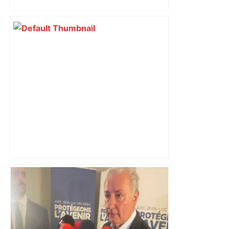
grandeur des femmes
Une grande légende du rap français
bientôt en showcase dans cette
discothèque de Toulouse –
ladepeche.fr