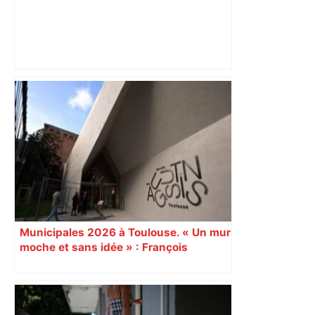
« Rien d'inquiétant » pour Guillaume
Restes, le gardien de Toulouse, après
sa sortie à Metz – L'Équipe
Municipales 2026 à Toulouse. « Un mur
moche et sans idée » : François
Piquemal (LFI), un détracteur de plus
du nouvel accueil du musée des
Augustins