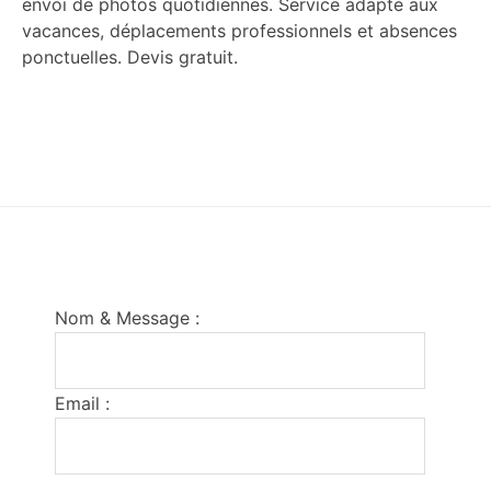
envoi de photos quotidiennes. Service adapté aux
vacances, déplacements professionnels et absences
ponctuelles. Devis gratuit.
Footer
Nom & Message :
Email :