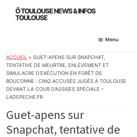
Skip
Skip
Skip
Ô TOULOUSE NEWS & INFOS
to
to
to
TOULOUSE
main
primary
footer
essentiel
content
sidebar
de
Menu
l’actualité
toulousaine
:
ACCUEIL
»
GUET-APENS SUR SNAPCHAT,
info
TENTATIVE DE MEURTRE, ENLÈVEMENT ET
locale,
SIMULACRE D’EXÉCUTION EN FORÊT DE
société,
BOUCONNE : CINQ ACCUSÉS JUGÉS À TOULOUSE
culture,
DEVANT LA COUR D’ASSISES SPÉCIALE –
politique,
LADEPECHE.FR
météo,
Guet-apens sur
faits
divers
Snapchat, tentative de
et
initiatives