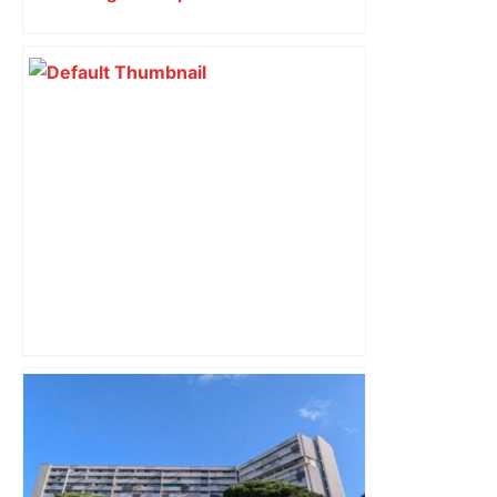
droits
« Rien d'inquiétant » pour Guillaume
Restes, le gardien de Toulouse, après
sa sortie à Metz – L'Équipe