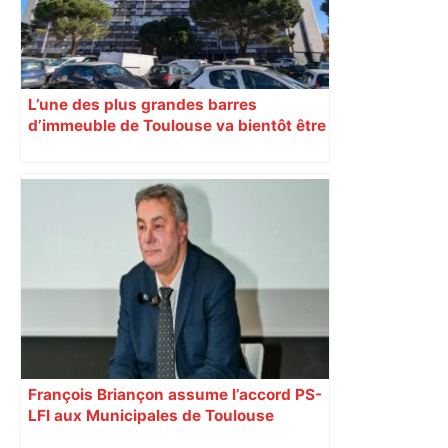
L’une des plus grandes barres
d’immeuble de Toulouse va bientôt être
démolie
François Briançon assume l’accord PS-
LFI aux Municipales de Toulouse
malgré l’échec