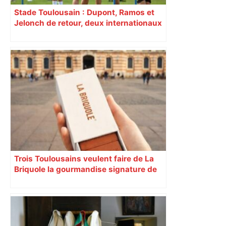
Stade Toulousain : Dupont, Ramos et
Jelonch de retour, deux internationaux
incertains… Quelle équipe pour
affronter Montpellier ?
Trois Toulousains veulent faire de La
Briquole la gourmandise signature de
leur ville