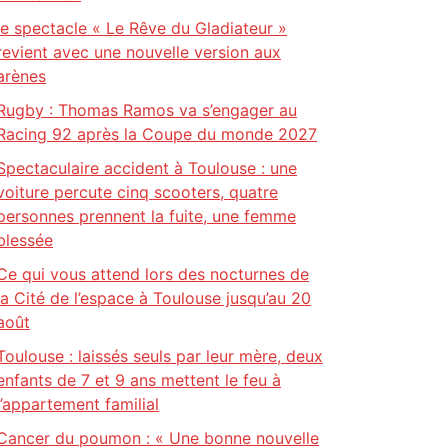
le spectacle « Le Rêve du Gladiateur »
revient avec une nouvelle version aux
arènes
Rugby : Thomas Ramos va s’engager au
Racing 92 après la Coupe du monde 2027
Spectaculaire accident à Toulouse : une
voiture percute cinq scooters, quatre
personnes prennent la fuite, une femme
blessée
Ce qui vous attend lors des nocturnes de
la Cité de l’espace à Toulouse jusqu’au 20
août
Toulouse : laissés seuls par leur mère, deux
enfants de 7 et 9 ans mettent le feu à
l’appartement familial
Cancer du poumon : « Une bonne nouvelle