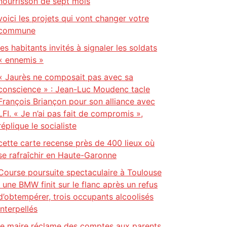
nourrisson de sept mois
voici les projets qui vont changer votre
commune
les habitants invités à signaler les soldats
« ennemis »
« Jaurès ne composait pas avec sa
conscience » : Jean-Luc Moudenc tacle
François Briançon pour son alliance avec
LFI. « Je n’ai pas fait de compromis »,
réplique le socialiste
cette carte recense près de 400 lieux où
se rafraîchir en Haute-Garonne
Course poursuite spectaculaire à Toulouse
: une BMW finit sur le flanc après un refus
d’obtempérer, trois occupants alcoolisés
interpellés
le maire réclame des comptes aux parents