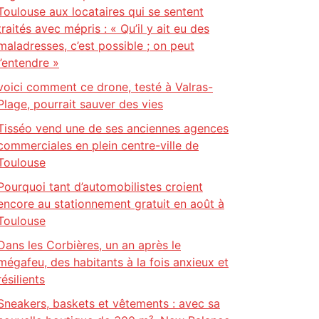
Toulouse aux locataires qui se sentent
traités avec mépris : « Qu’il y ait eu des
maladresses, c’est possible ; on peut
l’entendre »
voici comment ce drone, testé à Valras-
Plage, pourrait sauver des vies
Tisséo vend une de ses anciennes agences
commerciales en plein centre-ville de
Toulouse
Pourquoi tant d’automobilistes croient
encore au stationnement gratuit en août à
Toulouse
Dans les Corbières, un an après le
mégafeu, des habitants à la fois anxieux et
résilients
Sneakers, baskets et vêtements : avec sa