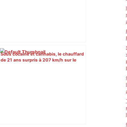
Sous cocaïne et cannabis, le chauffard
de 21 ans surpris à 207 km/h sur le
périphérique de Toulouse –
ladepeche.fr