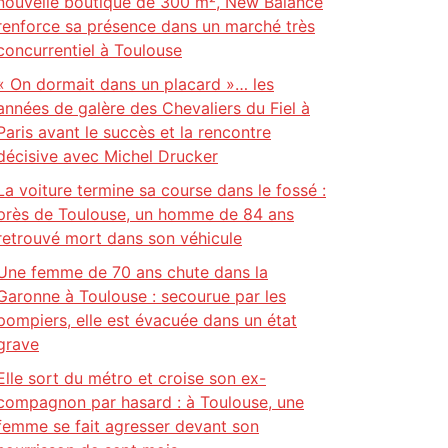
nouvelle boutique de 300 m², New Balance
renforce sa présence dans un marché très
concurrentiel à Toulouse
« On dormait dans un placard »… les
années de galère des Chevaliers du Fiel à
Paris avant le succès et la rencontre
décisive avec Michel Drucker
La voiture termine sa course dans le fossé :
près de Toulouse, un homme de 84 ans
retrouvé mort dans son véhicule
Une femme de 70 ans chute dans la
Garonne à Toulouse : secourue par les
pompiers, elle est évacuée dans un état
grave
Elle sort du métro et croise son ex-
compagnon par hasard : à Toulouse, une
femme se fait agresser devant son