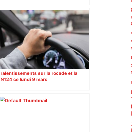
Piquemal (LFI), un détracteur de plus
du nouvel accueil du musée des
Augustins
ralentissements sur la rocade et la
N124 ce lundi 9 mars