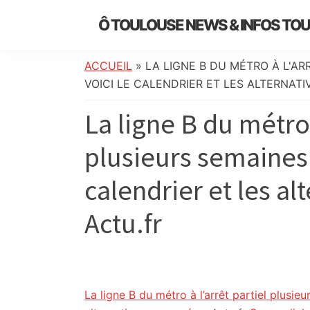
Skip
Skip
Skip
Skip
Ô TOULOUSE NEWS & INFOS TO
to
to
to
to
essentiel
primary
main
primary
footer
de
navigation
content
sidebar
ACCUEIL
»
LA LIGNE B DU MÉTRO À L'AR
l’actualité
VOICI LE CALENDRIER ET LES ALTERNATI
toulousaine
La ligne B du métro 
:
info
plusieurs semaines 
locale,
société,
calendrier et les a
culture,
politique,
Actu.fr
météo,
faits
divers
et
initiatives
La ligne B du métro à l’arrêt partiel plusieu