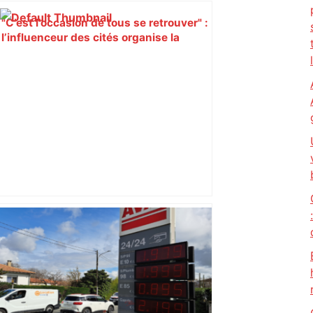
"C’est l’occasion de tous se retrouver" :
l’influenceur des cités organise la
première foire du Mirail à Toulouse –
ladepeche.fr
Cette étude de l’INRAE Toulouse
montre qu’il est possible de cultiver
sans pesticides avec de très bons
rendements – Radio France