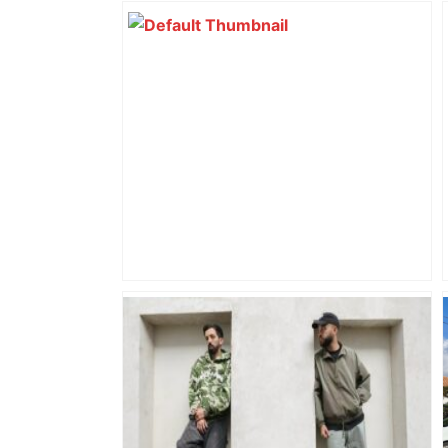
Un OVNI a traversé le ciel ces derniers
jours ! Un OVNI ? Vraiment ??? –
francebleu.fr