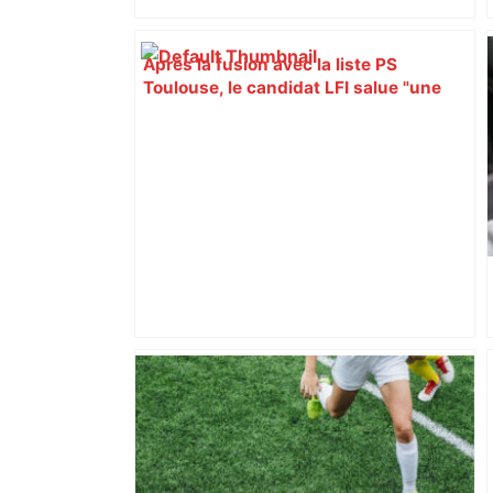
Après la fusion avec la liste PS
Toulouse, le candidat LFI salue "une
dynamique qui nous oblige à la
responsabilité" – Franceinfo
ENTRETIEN. Municipales 2026 à
Toulouse : sous le feu des critiques,
Briançon assume son alliance avec
Piquemal, "ce n’est pas un accord de
postes" – ladepeche.fr