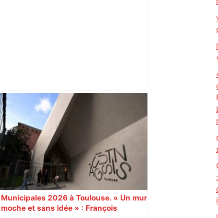
Alliance PS/LFI à Toulouse : Marc
Sztulman claque la porte – RMC
Municipales 2026 à Toulouse. « Un mur
moche et sans idée » : François