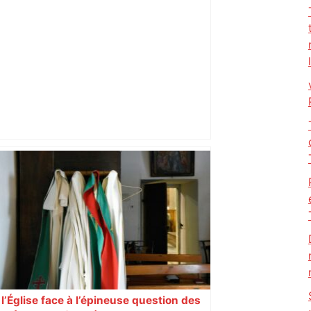
Près de Toulouse : dans cette zone
économique, un axe majeur va être
fermé en fin de soirée, voici les
déviations – Actu.fr
l’Église face à l’épineuse question des