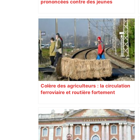
prononcées contre des jeunes
impliqués dans la prostitution
d’adolescentes
Colère des agriculteurs : la circulation
ferroviaire et routière fortement
perturbée en Haute-Garonne, l’A61
bloquée