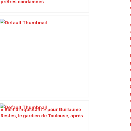
prêtres condamnés
« Rien d'inquiétant » pour Guillaume
Restes, le gardien de Toulouse, après
sa sortie à Metz – L'Équipe