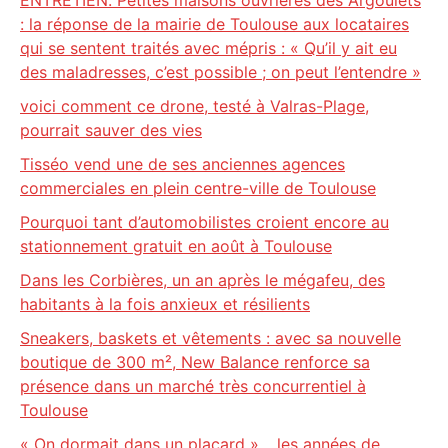
ENTRETIEN. Petites maisons ouvrières des Argoulets
: la réponse de la mairie de Toulouse aux locataires
qui se sentent traités avec mépris : « Qu’il y ait eu
des maladresses, c’est possible ; on peut l’entendre »
voici comment ce drone, testé à Valras-Plage,
pourrait sauver des vies
Tisséo vend une de ses anciennes agences
commerciales en plein centre-ville de Toulouse
Pourquoi tant d’automobilistes croient encore au
stationnement gratuit en août à Toulouse
Dans les Corbières, un an après le mégafeu, des
habitants à la fois anxieux et résilients
Sneakers, baskets et vêtements : avec sa nouvelle
boutique de 300 m², New Balance renforce sa
présence dans un marché très concurrentiel à
Toulouse
« On dormait dans un placard »… les années de