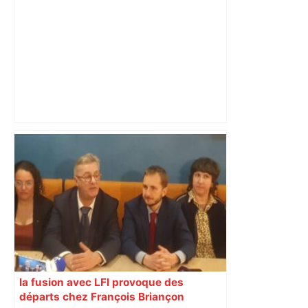
Dress code élégant, salle d’apparat,
numéros de cabaret… C’est quoi ces
soirées de luxe "Secret Party" dans un
château près de Toulouse –
ladepeche.fr
la fusion avec LFI provoque des
départs chez François Briançon