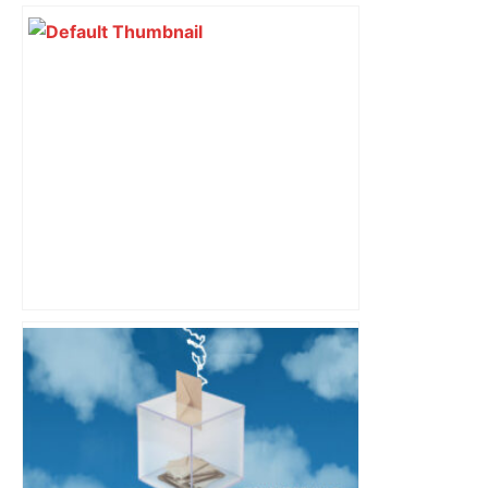
Municipales 2026 : Toulouse va-t-elle
enfin passer à gauche et en finir avec
son « anomalie » ? – L'Humanité