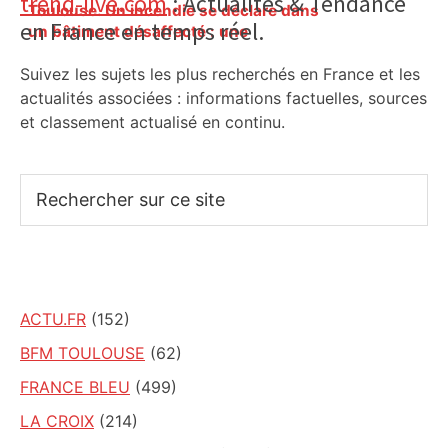
Primary
trend-live.com
: Actualités & Tendance
Toulouse. Un incendie se déclare dans
en France en temps réel.
Sidebar
un bâtiment désaffecté : une
cinquantaine de migrants évacuée –
Suivez les sujets les plus recherchés en France et les
Actu.fr
actualités associées : informations factuelles, sources
et classement actualisé en continu.
Rechercher
sur
ce
site
ACTU.FR
(152)
BFM TOULOUSE
(62)
FRANCE BLEU
(499)
LA CROIX
(214)