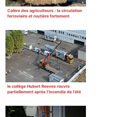
Colère des agriculteurs : la circulation
ferroviaire et routière fortement
perturbée en Haute-Garonne, l’A61
bloquée
le collège Hubert Reeves rouvre
partiellement après l’incendie de l’été