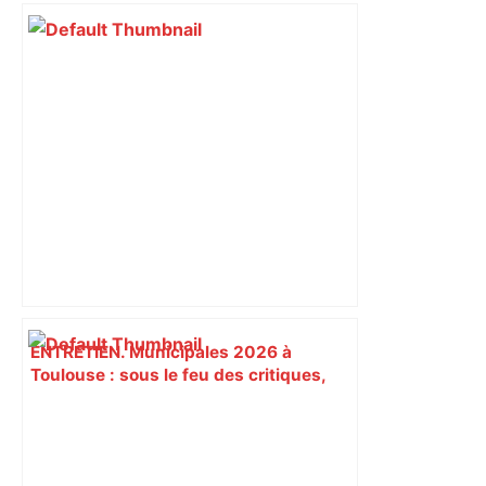
ENTRETIEN. Municipales 2026 à
Toulouse : sous le feu des critiques,
Briançon assume son alliance avec
Piquemal, "ce n’est pas un accord de
postes" – ladepeche.fr