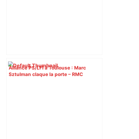
Alliance PS/LFI à Toulouse : Marc
Sztulman claque la porte – RMC