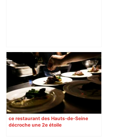
Top 14 : Perpignan mate le leader
Toulouse et quitte la dernière place –
lanouvellerepublique.fr
ce restaurant des Hauts-de-Seine
décroche une 2e étoile