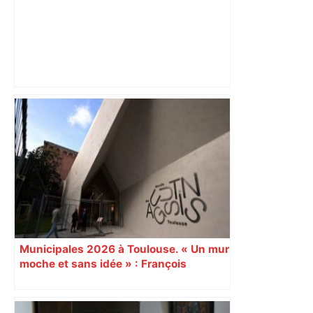
Bilan du marché du logement neuf :
une lueur d'espoir pour l'immobilier à
Toulouse ? – Actu.fr
Municipales 2026 à Toulouse. « Un mur
moche et sans idée » : François
Piquemal (LFI), un détracteur de plus
du nouvel accueil du musée des
Augustins