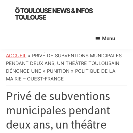
Skip
Skip
Skip
Ô TOULOUSE NEWS & INFOS
to
to
to
TOULOUSE
main
primary
footer
essentiel
content
sidebar
de
Menu
l’actualité
toulousaine
:
ACCUEIL
»
PRIVÉ DE SUBVENTIONS MUNICIPALES
info
PENDANT DEUX ANS, UN THÉÂTRE TOULOUSAIN
locale,
DÉNONCE UNE « PUNITION » POLITIQUE DE LA
société,
MAIRIE – OUEST-FRANCE
culture,
Privé de subventions
politique,
météo,
municipales pendant
faits
divers
deux ans, un théâtre
et
initiatives