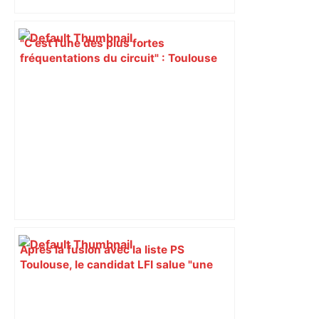
"C’est l’une des plus fortes
fréquentations du circuit" : Toulouse
est-elle la capitale du poker amateur –
ladepeche.fr
Après la fusion avec la liste PS
Toulouse, le candidat LFI salue "une
dynamique qui nous oblige à la
responsabilité" – Franceinfo