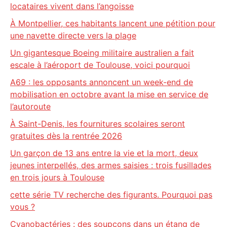
locataires vivent dans l’angoisse
À Montpellier, ces habitants lancent une pétition pour
une navette directe vers la plage
Un gigantesque Boeing militaire australien a fait
escale à l’aéroport de Toulouse, voici pourquoi
A69 : les opposants annoncent un week-end de
mobilisation en octobre avant la mise en service de
l’autoroute
À Saint-Denis, les fournitures scolaires seront
gratuites dès la rentrée 2026
Un garçon de 13 ans entre la vie et la mort, deux
jeunes interpellés, des armes saisies : trois fusillades
en trois jours à Toulouse
cette série TV recherche des figurants. Pourquoi pas
vous ?
Cyanobactéries : des soupçons dans un étang de