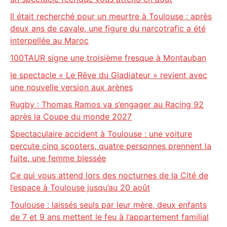
Il était recherché pour un meurtre à Toulouse : après
deux ans de cavale, une figure du narcotrafic a été
interpellée au Maroc
100TAUR signe une troisième fresque à Montauban
le spectacle « Le Rêve du Gladiateur » revient avec
une nouvelle version aux arènes
Rugby : Thomas Ramos va s’engager au Racing 92
après la Coupe du monde 2027
Spectaculaire accident à Toulouse : une voiture
percute cinq scooters, quatre personnes prennent la
fuite, une femme blessée
Ce qui vous attend lors des nocturnes de la Cité de
l’espace à Toulouse jusqu’au 20 août
Toulouse : laissés seuls par leur mère, deux enfants
de 7 et 9 ans mettent le feu à l’appartement familial