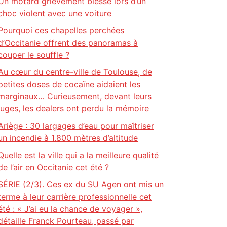
Un motard grièvement blessé lors d’un
choc violent avec une voiture
Pourquoi ces chapelles perchées
d’Occitanie offrent des panoramas à
couper le souffle ?
Au cœur du centre-ville de Toulouse, de
petites doses de cocaïne aidaient les
marginaux… Curieusement, devant leurs
juges, les dealers ont perdu la mémoire
Ariège : 30 largages d’eau pour maîtriser
un incendie à 1.800 mètres d’altitude
Quelle est la ville qui a la meilleure qualité
de l’air en Occitanie cet été ?
SÉRIE (2/3). Ces ex du SU Agen ont mis un
terme à leur carrière professionnelle cet
été : « J’ai eu la chance de voyager »,
détaille Franck Pourteau, passé par