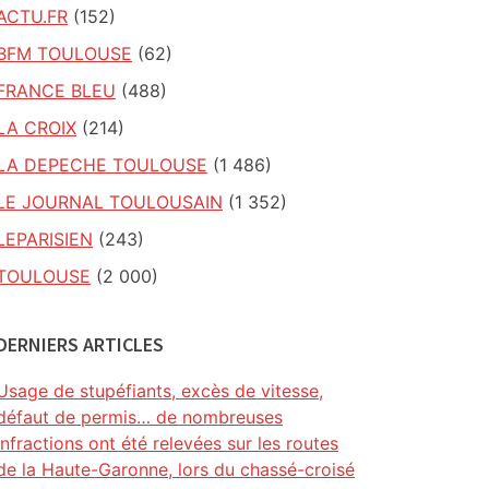
ACTU.FR
(152)
BFM TOULOUSE
(62)
FRANCE BLEU
(488)
LA CROIX
(214)
LA DEPECHE TOULOUSE
(1 486)
LE JOURNAL TOULOUSAIN
(1 352)
LEPARISIEN
(243)
TOULOUSE
(2 000)
DERNIERS ARTICLES
Usage de stupéfiants, excès de vitesse,
défaut de permis… de nombreuses
infractions ont été relevées sur les routes
de la Haute-Garonne, lors du chassé-croisé