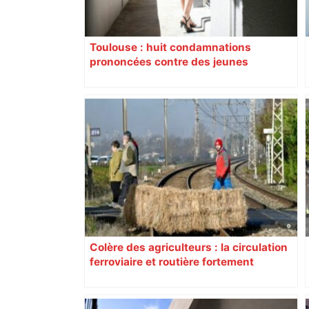
Toulouse : huit condamnations
prononcées contre des jeunes
impliqués dans la prostitution
d’adolescentes
Colère des agriculteurs : la circulation
ferroviaire et routière fortement
perturbée en Haute-Garonne, l’A61
bloquée