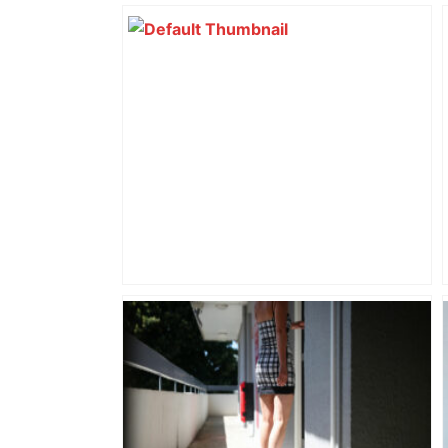
Bilan du marché du logement neuf :
une lueur d'espoir pour l'immobilier à
Toulouse ? – Actu.fr