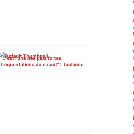
"C’est l’une des plus fortes
fréquentations du circuit" : Toulouse
est-elle la capitale du poker amateur –
ladepeche.fr