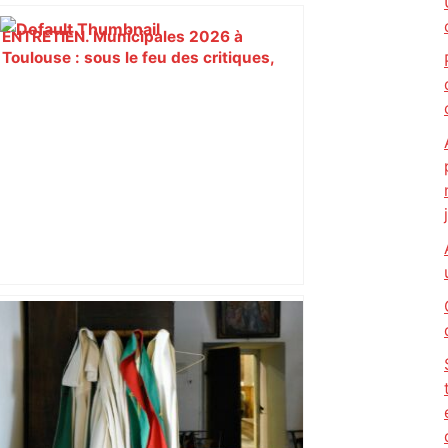
ENTRETIEN. Municipales 2026 à
Toulouse : sous le feu des critiques,
Briançon assume son alliance avec
Piquemal, "ce n’est pas un accord de
postes" – ladepeche.fr
Près de Toulouse : dans cette zone
économique, un axe majeur va être
fermé en fin de soirée, voici les
déviations – Actu.fr