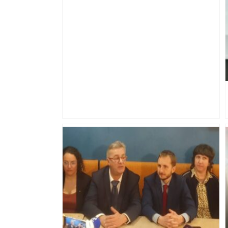
Barre de fer, cailloux, sortie d’arme : des
policiers pris à partie lors d’une saisie
pour rodéo urbain à Toulouse –
ladepeche.fr