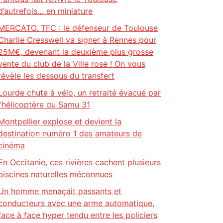
d’autrefois… en miniature
MERCATO. TFC : le défenseur de Toulouse
Charlie Cresswell va signer à Rennes pour
25M€, devenant la deuxième plus grosse
vente du club de la Ville rose ! On vous
révèle les dessous du transfert
Lourde chute à vélo, un retraité évacué par
l’hélicoptère du Samu 31
Montpellier explose et devient la
destination numéro 1 des amateurs de
cinéma
En Occitanie, ces rivières cachent plusieurs
piscines naturelles méconnues
Un homme menaçait passants et
conducteurs avec une arme automatique,
face à face hyper tendu entre les policiers