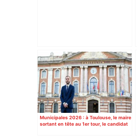
Après la fusion avec la liste PS
Toulouse, le candidat LFI salue "une
dynamique qui nous oblige à la
responsabilité" – Franceinfo
Municipales 2026 : à Toulouse, le maire
sortant en tête au 1er tour, le candidat
insoumis crée la surprise