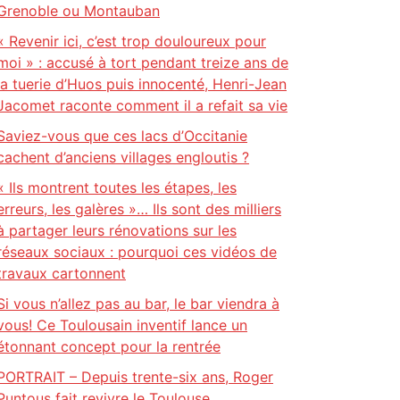
Grenoble ou Montauban
« Revenir ici, c’est trop douloureux pour
moi » : accusé à tort pendant treize ans de
la tuerie d’Huos puis innocenté, Henri-Jean
Jacomet raconte comment il a refait sa vie
Saviez-vous que ces lacs d’Occitanie
cachent d’anciens villages engloutis ?
« Ils montrent toutes les étapes, les
erreurs, les galères »… Ils sont des milliers
à partager leurs rénovations sur les
réseaux sociaux : pourquoi ces vidéos de
travaux cartonnent
Si vous n’allez pas au bar, le bar viendra à
vous! Ce Toulousain inventif lance un
étonnant concept pour la rentrée
PORTRAIT – Depuis trente-six ans, Roger
Puntous fait revivre le Toulouse