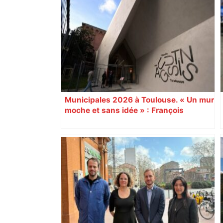
Municipales 2026 à Toulouse. « Un mur
moche et sans idée » : François
Piquemal (LFI), un détracteur de plus
du nouvel accueil du musée des
Augustins