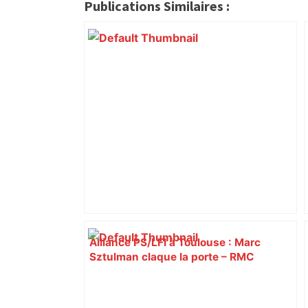
citoyennes
Publications Similaires :
Alliance PS/LFI à Toulouse : Marc
Sztulman claque la porte – RMC