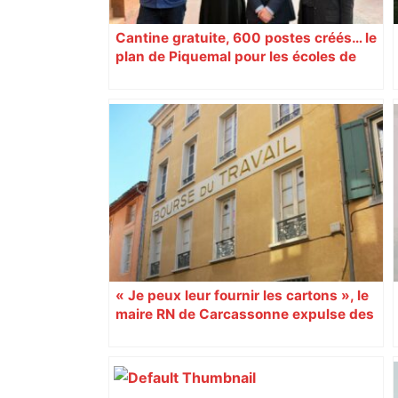
Cantine gratuite, 600 postes créés… le
plan de Piquemal pour les écoles de
Toulouse
« Je peux leur fournir les cartons », le
maire RN de Carcassonne expulse des
syndicats