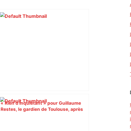
« Rien d'inquiétant » pour Guillaume
Restes, le gardien de Toulouse, après
sa sortie à Metz – L'Équipe