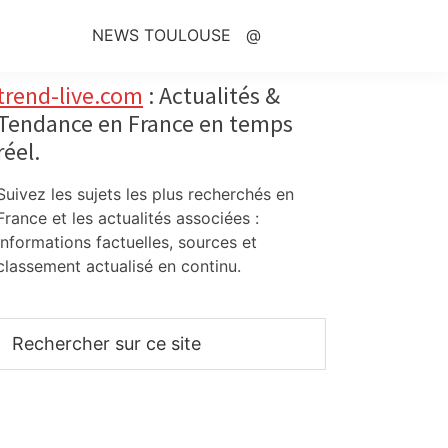
NEWS TOULOUSE
@
Primary
trend-live.com
: Actualités &
Tendance en France en temps
Sidebar
réel.
Suivez les sujets les plus recherchés en
France et les actualités associées :
informations factuelles, sources et
classement actualisé en continu.
Rechercher
sur
ce
site