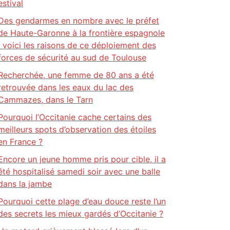
estival
Des gendarmes en nombre avec le préfet
de Haute-Garonne à la frontière espagnole
: voici les raisons de ce déploiement des
forces de sécurité au sud de Toulouse
Recherchée, une femme de 80 ans a été
retrouvée dans les eaux du lac des
Cammazes, dans le Tarn
Pourquoi l’Occitanie cache certains des
meilleurs spots d’observation des étoiles
en France ?
Encore un jeune homme pris pour cible, il a
été hospitalisé samedi soir avec une balle
dans la jambe
Pourquoi cette plage d’eau douce reste l’un
des secrets les mieux gardés d’Occitanie ?