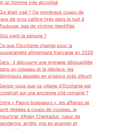
et un homme très alcoolisé
Qui était visé ? De nombreux coups de
feux de gros calibre tirés dans la nuit à
Toulouse, pas de victime identifiée
d’où vient la pénurie ?
Ce que l’Occitanie change pour la
souveraineté alimentaire française en 2026
Gers : il découvre une grenade dégoupillée
dans un ruisseau et la déplace, les
démineurs appelés en urgence près d’Auch
Saviez-vous que ce village d’Occitanie est
construit sur une ancienne cité romaine ?
Entre « Papys braqueurs », les affaires se
sont réglées à coups de couteau, le
meurtrier d’Alain Chantaduc, tueur de
gendarme, arrêté, mis en examen et