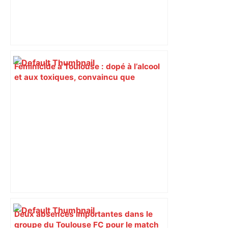
Féminicide à Toulouse : dopé à l’alcool
et aux toxiques, convaincu que
Jacqueline voulait le quitter, il l’a tuée
de soixante coups de couteau,
Guillaume Charvet condamné à 16 ans
de réclusion – ladepeche.fr
Deux absences importantes dans le
groupe du Toulouse FC pour le match