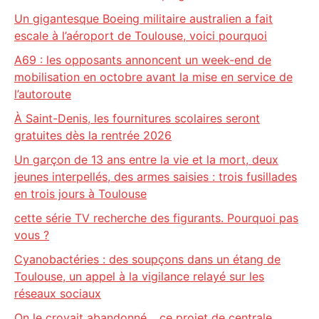
Un gigantesque Boeing militaire australien a fait
escale à l’aéroport de Toulouse, voici pourquoi
A69 : les opposants annoncent un week-end de
mobilisation en octobre avant la mise en service de
l’autoroute
À Saint-Denis, les fournitures scolaires seront
gratuites dès la rentrée 2026
Un garçon de 13 ans entre la vie et la mort, deux
jeunes interpellés, des armes saisies : trois fusillades
en trois jours à Toulouse
cette série TV recherche des figurants. Pourquoi pas
vous ?
Cyanobactéries : des soupçons dans un étang de
Toulouse, un appel à la vigilance relayé sur les
réseaux sociaux
On le croyait abandonné… ce projet de centrale