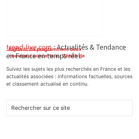
Primary
trend-live.com
: Actualités & Tendance
Bigflo et Oli programment deux
en France en temps réel.
Sidebar
nouveaux concerts au Zénith de
Toulouse : voici les dates, la billetterie
Suivez les sujets les plus recherchés en France et les
est ouverte – Actu.fr
actualités associées : informations factuelles, sources
et classement actualisé en continu.
Rechercher
sur
ce
site