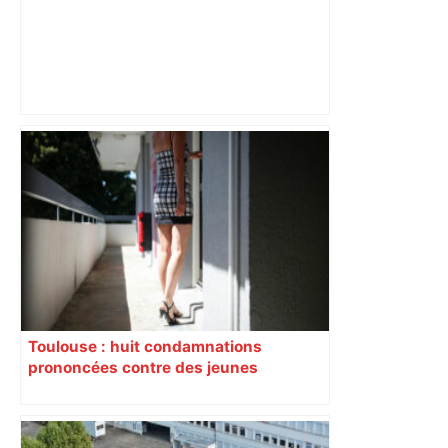
Grosse affaire en Andorre, activité
record… Les chiffres vertigineux de la
fraude fiscale à Toulouse et en Haute-
Garonne – Actu.fr
Toulouse : huit condamnations
prononcées contre des jeunes
impliqués dans la prostitution
d’adolescentes