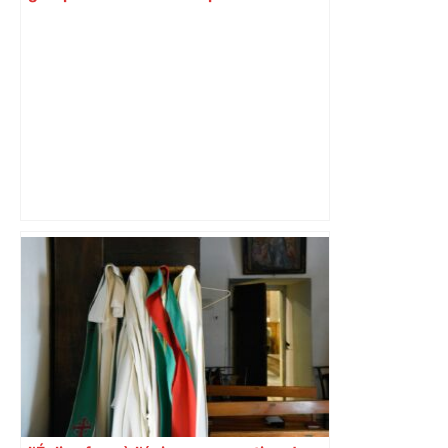
face au FC Nantes – MadeinFoot.com
Super League : entame ratée, excès de
précipitation, les Toulousains
connaissent les raisons de leur échec
face à Warrington – ladepeche.fr