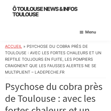
Skip
Skip
Skip
Ô TOULOUSE NEWS & INFOS
to
to
to
TOULOUSE
main
primary
footer
essentiel
content
sidebar
de
Menu
l’actualité
toulousaine
:
ACCUEIL
»
PSYCHOSE DU COBRA PRÈS DE
info
TOULOUSE : AVEC LES FORTES CHALEURS ET UN
locale,
REPTILE TOUJOURS EN FUITE, LES POMPIERS
société,
CRAIGNENT QUE LES FAUSSES ALERTES NE SE
culture,
MULTIPLIENT – LADEPECHE.FR
politique,
Psychose du cobra près
météo,
faits
de Toulouse : avec les
divers
et
fortes chaleurs et un
initiatives