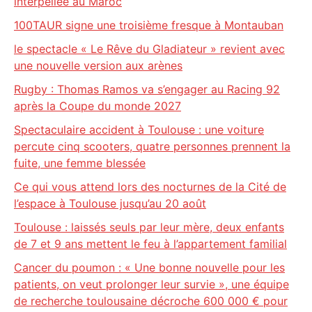
interpellée au Maroc
100TAUR signe une troisième fresque à Montauban
le spectacle « Le Rêve du Gladiateur » revient avec
une nouvelle version aux arènes
Rugby : Thomas Ramos va s’engager au Racing 92
après la Coupe du monde 2027
Spectaculaire accident à Toulouse : une voiture
percute cinq scooters, quatre personnes prennent la
fuite, une femme blessée
Ce qui vous attend lors des nocturnes de la Cité de
l’espace à Toulouse jusqu’au 20 août
Toulouse : laissés seuls par leur mère, deux enfants
de 7 et 9 ans mettent le feu à l’appartement familial
Cancer du poumon : « Une bonne nouvelle pour les
patients, on veut prolonger leur survie », une équipe
de recherche toulousaine décroche 600 000 € pour