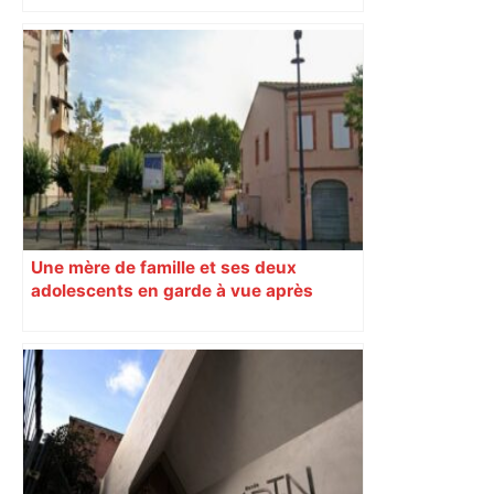
« Rien d'inquiétant » pour Guillaume
Restes, le gardien de Toulouse, après
sa sortie à Metz – L'Équipe
Une mère de famille et ses deux
adolescents en garde à vue après
s’être introduits armés dans un collège
de Toulouse