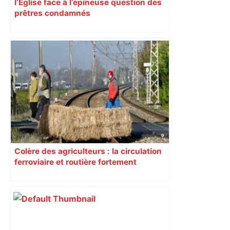
l’Église face à l’épineuse question des
prêtres condamnés
Colère des agriculteurs : la circulation
ferroviaire et routière fortement
perturbée en Haute-Garonne, l’A61
bloquée