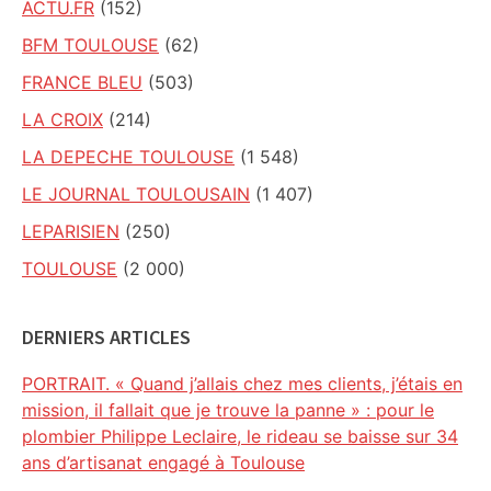
ACTU.FR
(152)
BFM TOULOUSE
(62)
FRANCE BLEU
(503)
LA CROIX
(214)
LA DEPECHE TOULOUSE
(1 548)
LE JOURNAL TOULOUSAIN
(1 407)
LEPARISIEN
(250)
TOULOUSE
(2 000)
DERNIERS ARTICLES
PORTRAIT. « Quand j’allais chez mes clients, j’étais en
mission, il fallait que je trouve la panne » : pour le
plombier Philippe Leclaire, le rideau se baisse sur 34
ans d’artisanat engagé à Toulouse