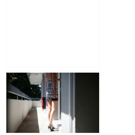
Près de Toulouse : dans cette zone
économique, un axe majeur va être
fermé en fin de soirée, voici les
déviations – Actu.fr