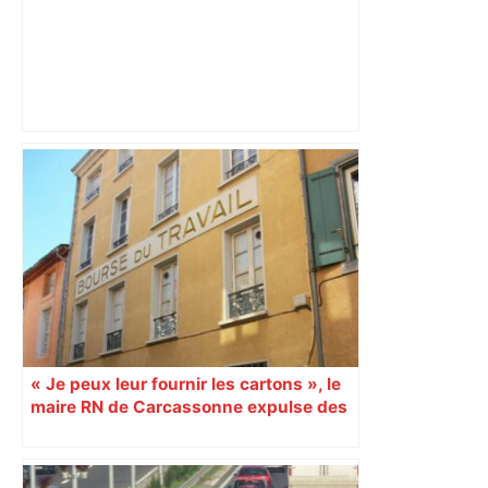
ENTRETIEN. Municipales 2026 à
Toulouse : sous le feu des critiques,
Briançon assume son alliance avec
Piquemal, "ce n’est pas un accord de
postes" – ladepeche.fr
« Je peux leur fournir les cartons », le
maire RN de Carcassonne expulse des
syndicats