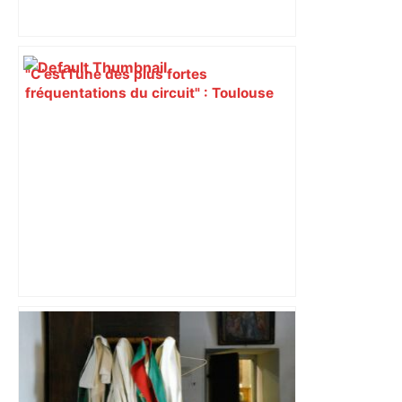
"C’est l’une des plus fortes
fréquentations du circuit" : Toulouse
est-elle la capitale du poker amateur –
ladepeche.fr
Alliance PS/LFI à Toulouse : Marc
Sztulman claque la porte – RMC