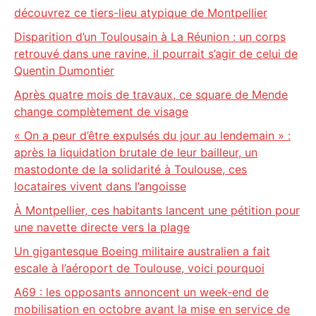
découvrez ce tiers-lieu atypique de Montpellier
Disparition d’un Toulousain à La Réunion : un corps
retrouvé dans une ravine, il pourrait s’agir de celui de
Quentin Dumontier
Après quatre mois de travaux, ce square de Mende
change complètement de visage
« On a peur d’être expulsés du jour au lendemain » :
après la liquidation brutale de leur bailleur, un
mastodonte de la solidarité à Toulouse, ces
locataires vivent dans l’angoisse
À Montpellier, ces habitants lancent une pétition pour
une navette directe vers la plage
Un gigantesque Boeing militaire australien a fait
escale à l’aéroport de Toulouse, voici pourquoi
A69 : les opposants annoncent un week-end de
mobilisation en octobre avant la mise en service de