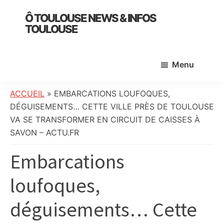
Skip
Skip
Skip
Ô TOULOUSE NEWS & INFOS
to
to
to
TOULOUSE
main
primary
footer
essentiel
content
sidebar
de
Menu
l’actualité
toulousaine
:
ACCUEIL
»
EMBARCATIONS LOUFOQUES,
info
DÉGUISEMENTS… CETTE VILLE PRÈS DE TOULOUSE
locale,
VA SE TRANSFORMER EN CIRCUIT DE CAISSES À
société,
SAVON – ACTU.FR
culture,
Embarcations
politique,
météo,
loufoques,
faits
divers
déguisements… Cette
et
initiatives