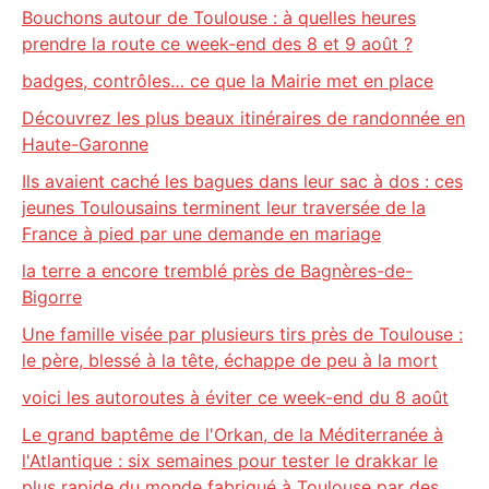
Bouchons autour de Toulouse : à quelles heures
prendre la route ce week-end des 8 et 9 août ?
badges, contrôles… ce que la Mairie met en place
Découvrez les plus beaux itinéraires de randonnée en
Haute-Garonne
Ils avaient caché les bagues dans leur sac à dos : ces
jeunes Toulousains terminent leur traversée de la
France à pied par une demande en mariage
la terre a encore tremblé près de Bagnères-de-
Bigorre
Une famille visée par plusieurs tirs près de Toulouse :
le père, blessé à la tête, échappe de peu à la mort
voici les autoroutes à éviter ce week-end du 8 août
Le grand baptême de l'Orkan, de la Méditerranée à
l'Atlantique : six semaines pour tester le drakkar le
plus rapide du monde fabriqué à Toulouse par des