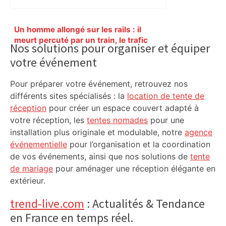
Primary
Un homme allongé sur les rails : il
Sidebar
meurt percuté par un train, le trafic
Nos solutions pour organiser et équiper
ferroviaire à l’arrêt dans le Lauragais,
votre événement
au sud de Toulouse – ladepeche.fr
Pour préparer votre événement, retrouvez nos
différents sites spécialisés : la
location de tente de
réception
pour créer un espace couvert adapté à
votre réception, les
tentes nomades
pour une
installation plus originale et modulable, notre
agence
événementielle
pour l’organisation et la coordination
de vos événements, ainsi que nos solutions de
tente
de mariage
pour aménager une réception élégante en
extérieur.
trend-live.com
: Actualités & Tendance
en France en temps réel.