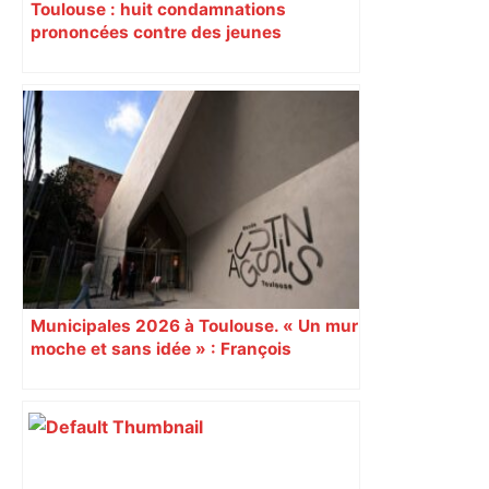
Toulouse : huit condamnations
prononcées contre des jeunes
impliqués dans la prostitution
d’adolescentes
Municipales 2026 à Toulouse. « Un mur
moche et sans idée » : François
Piquemal (LFI), un détracteur de plus
du nouvel accueil du musée des
Augustins