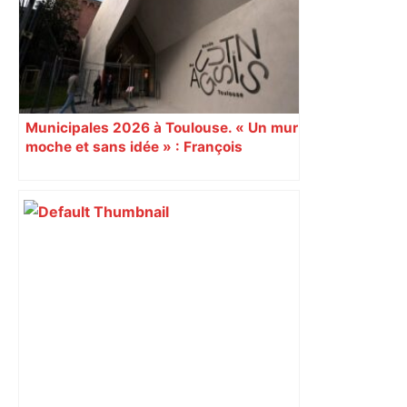
Municipales 2026 à Toulouse. « Un mur
moche et sans idée » : François
Piquemal (LFI), un détracteur de plus
du nouvel accueil du musée des
Augustins