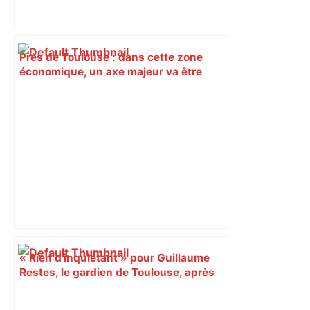
Près de Toulouse : dans cette zone
économique, un axe majeur va être
fermé en fin de soirée, voici les
déviations – Actu.fr
« Rien d'inquiétant » pour Guillaume
Restes, le gardien de Toulouse, après
sa sortie à Metz – L'Équipe