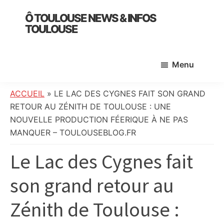
Skip
Skip
Skip
Ô TOULOUSE NEWS & INFOS
to
to
to
TOULOUSE
main
primary
footer
essentiel
content
sidebar
de
Menu
l’actualité
toulousaine
:
ACCUEIL
»
LE LAC DES CYGNES FAIT SON GRAND
info
RETOUR AU ZÉNITH DE TOULOUSE : UNE
locale,
NOUVELLE PRODUCTION FÉERIQUE À NE PAS
société,
MANQUER – TOULOUSEBLOG.FR
culture,
Le Lac des Cygnes fait
politique,
météo,
son grand retour au
faits
divers
Zénith de Toulouse :
et
initiatives