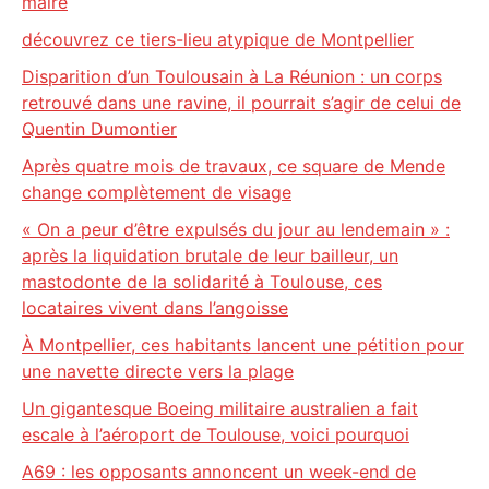
maire
découvrez ce tiers-lieu atypique de Montpellier
Disparition d’un Toulousain à La Réunion : un corps
retrouvé dans une ravine, il pourrait s’agir de celui de
Quentin Dumontier
Après quatre mois de travaux, ce square de Mende
change complètement de visage
« On a peur d’être expulsés du jour au lendemain » :
après la liquidation brutale de leur bailleur, un
mastodonte de la solidarité à Toulouse, ces
locataires vivent dans l’angoisse
À Montpellier, ces habitants lancent une pétition pour
une navette directe vers la plage
Un gigantesque Boeing militaire australien a fait
escale à l’aéroport de Toulouse, voici pourquoi
A69 : les opposants annoncent un week-end de