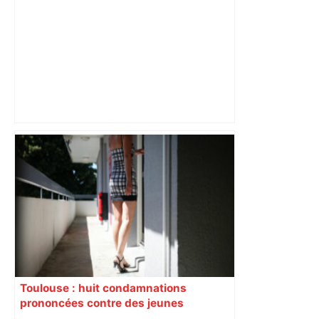
Alliance PS/LFI à Toulouse : Marc
Sztulman claque la porte – RMC
Toulouse : huit condamnations
prononcées contre des jeunes
impliqués dans la prostitution