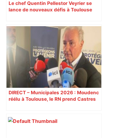
Le chef Quentin Pellestor Veyrier se
lance de nouveaux défis à Toulouse
avec la brasserie Le Parisien
DIRECT – Municipales 2026 : Moudenc
réélu à Toulouse, le RN prend Castres
et Carcassonne