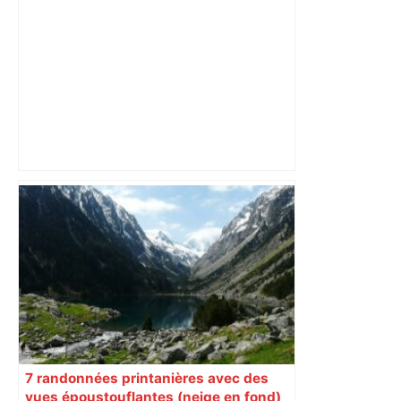
Le Vélotour Occitanie revient à
Toulouse : participez à notre jeu
concours pour gagner vos invitations !
– France 3 Régions
7 randonnées printanières avec des
vues époustouflantes (neige en fond)