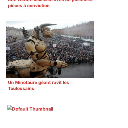
pièces à conviction
Un Minotaure géant ravit les
Toulousains