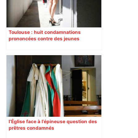
Toulouse : huit condamnations
prononcées contre des jeunes
impliqués dans la prostitution
d’adolescentes
l’Église face à l’épineuse question des
prêtres condamnés