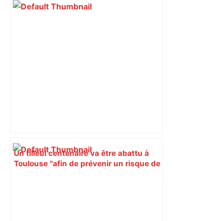
Un tilleul centenaire va être abattu à
Toulouse "afin de prévenir un risque de
chute sur la façade", et deux nouveaux
arbres seront plantés à la place –
ladepeche.fr