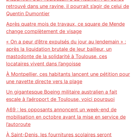
retrouvé dans une ravine, il pourrait s’agir de celui de
Quentin Dumontier
Après quatre mois de travaux, ce square de Mende
change complètement de visage
« On a peur d’être expulsés du jour au lendemain » :
après la liquidation brutale de leur bailleur, un
mastodonte de la solidarité à Toulouse, ces
locataires vivent dans l’angoisse
À Montpellier, ces habitants lancent une pétition pour
une navette directe vers la plage
Un gigantesque Boeing militaire australien a fait
escale à l’aéroport de Toulouse, voici pourquoi
A69 : les opposants annoncent un week-end de
mobilisation en octobre avant la mise en service de
l’autoroute
À Saint-Denis, les fournitures scolaires seront