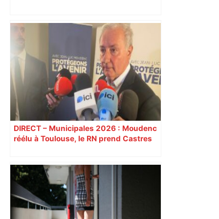
Bilan du marché du logement neuf :
une lueur d'espoir pour l'immobilier à
Toulouse ? – Actu.fr
DIRECT – Municipales 2026 : Moudenc
réélu à Toulouse, le RN prend Castres
et Carcassonne