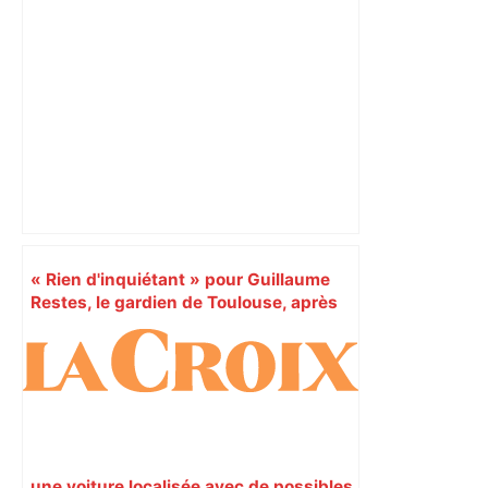
Briançon assume son alliance avec
Piquemal, "ce n’est pas un accord de
postes" – ladepeche.fr
« Rien d'inquiétant » pour Guillaume
Restes, le gardien de Toulouse, après
sa sortie à Metz – L'Équipe
une voiture localisée avec de possibles