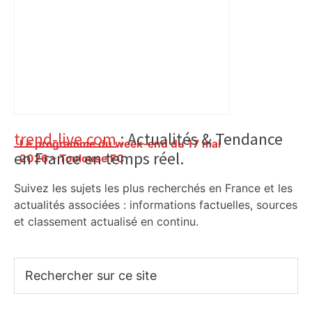
Primary
trend-live.com
: Actualités & Tendance
Le programme du week-end du 17 mai
en France en temps réel.
Sidebar
2026 – Toulouse FC
Suivez les sujets les plus recherchés en France et les
actualités associées : informations factuelles, sources
et classement actualisé en continu.
Rechercher
sur
ce