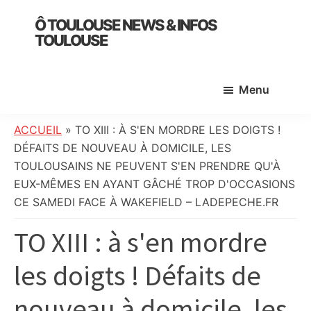
Skip
Skip
Skip
Ô TOULOUSE NEWS & INFOS
to
to
to
TOULOUSE
main
primary
footer
essentiel
content
sidebar
de
Menu
l’actualité
toulousaine
:
ACCUEIL
»
TO XIII : À S'EN MORDRE LES DOIGTS !
info
DÉFAITS DE NOUVEAU À DOMICILE, LES
locale,
TOULOUSAINS NE PEUVENT S'EN PRENDRE QU'À
société,
EUX-MÊMES EN AYANT GÂCHÉ TROP D'OCCASIONS
culture,
CE SAMEDI FACE À WAKEFIELD – LADEPECHE.FR
politique,
TO XIII : à s'en mordre
météo,
faits
les doigts ! Défaits de
divers
et
nouveau à domicile, les
initiatives