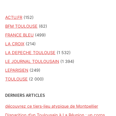
site
ACTU.FR
(152)
BFM TOULOUSE
(62)
FRANCE BLEU
(499)
LA CROIX
(214)
LA DEPECHE TOULOUSE
(1 532)
LE JOURNAL TOULOUSAIN
(1 394)
LEPARISIEN
(249)
TOULOUSE
(2 000)
DERNIERS ARTICLES
découvrez ce tiers-lieu atypique de Montpellier
Disparition d’un Toulousain à La Réunion : un corps