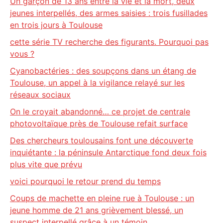
Un garçon de 13 ans entre la vie et la mort, deux
jeunes interpellés, des armes saisies : trois fusillades
en trois jours à Toulouse
cette série TV recherche des figurants. Pourquoi pas
vous ?
Cyanobactéries : des soupçons dans un étang de
Toulouse, un appel à la vigilance relayé sur les
réseaux sociaux
On le croyait abandonné… ce projet de centrale
photovoltaïque près de Toulouse refait surface
Des chercheurs toulousains font une découverte
inquiétante : la péninsule Antarctique fond deux fois
plus vite que prévu
voici pourquoi le retour prend du temps
Coups de machette en pleine rue à Toulouse : un
jeune homme de 21 ans grièvement blessé, un
suspect interpellé grâce à un témoin