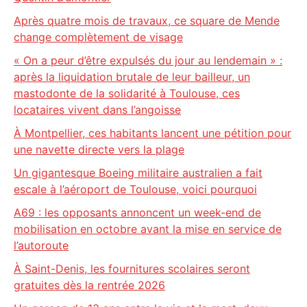
Après quatre mois de travaux, ce square de Mende
change complètement de visage
« On a peur d’être expulsés du jour au lendemain » :
après la liquidation brutale de leur bailleur, un
mastodonte de la solidarité à Toulouse, ces
locataires vivent dans l’angoisse
À Montpellier, ces habitants lancent une pétition pour
une navette directe vers la plage
Un gigantesque Boeing militaire australien a fait
escale à l’aéroport de Toulouse, voici pourquoi
A69 : les opposants annoncent un week-end de
mobilisation en octobre avant la mise en service de
l’autoroute
À Saint-Denis, les fournitures scolaires seront
gratuites dès la rentrée 2026