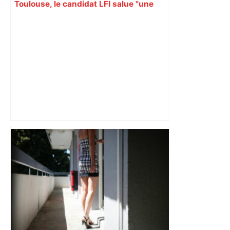
Toulouse, le candidat LFI salue "une
dynamique qui nous oblige à la
responsabilité" – Franceinfo
« Rien d'inquiétant » pour Guillaume
Restes, le gardien de Toulouse, après
sa sortie à Metz – L'Équipe