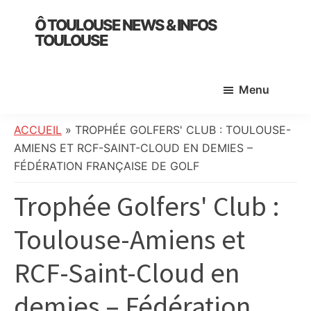
Skip
Skip
Skip
Ô TOULOUSE NEWS & INFOS
to
to
to
TOULOUSE
main
primary
footer
essentiel
content
sidebar
de
Menu
l’actualité
toulousaine
:
ACCUEIL
»
TROPHÉE GOLFERS' CLUB : TOULOUSE-
info
AMIENS ET RCF-SAINT-CLOUD EN DEMIES –
locale,
FÉDÉRATION FRANÇAISE DE GOLF
société,
Trophée Golfers' Club :
culture,
politique,
Toulouse-Amiens et
météo,
faits
RCF-Saint-Cloud en
divers
et
demies – Fédération
initiatives