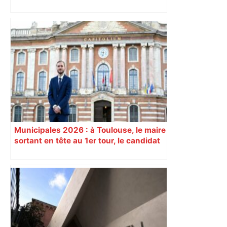
Près de Toulouse : dans cette zone
économique, un axe majeur va être
fermé en fin de soirée, voici les
déviations – Actu.fr
Municipales 2026 : à Toulouse, le maire
sortant en tête au 1er tour, le candidat
insoumis crée la surprise