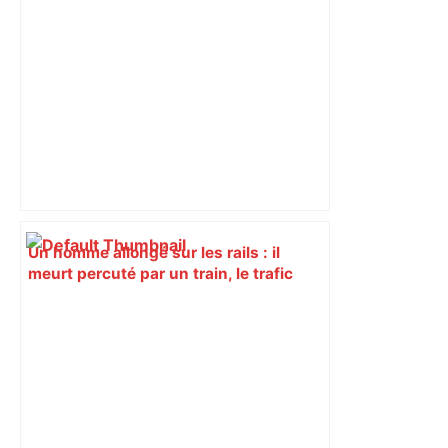
Un homme allongé sur les rails : il
meurt percuté par un train, le trafic
ferroviaire à l’arrêt dans le Lauragais,
au sud de Toulouse – ladepeche.fr