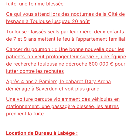
fuite, une femme blessée
Ce qui vous attend lors des nocturnes de la Cité de
l’espace à Toulouse jusqu’au 20 août
Toulouse : laissés seuls par leur mère, deux enfants
de 7 et 9 ans mettent le feu à l’appartement familial
Cancer du poumon : « Une bonne nouvelle pour les
patients, on veut prolonger leur survie », une équipe
de recherche toulousaine décroche 600 000 € pour
lutter contre les rechutes
Après 4 ans à Pamiers, le cabaret Døry Arena
déménage à Saverdun et voit plus grand
Une voiture percute violemment des véhicules en
stationnement, une passagère blessée, les autres
prennent la fuite
Location de Bureau à Labège :