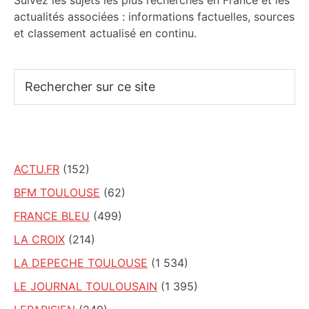
Suivez les sujets les plus recherchés en France et les
actualités associées : informations factuelles, sources
et classement actualisé en continu.
Rechercher
sur
ce
site
ACTU.FR
(152)
BFM TOULOUSE
(62)
FRANCE BLEU
(499)
LA CROIX
(214)
LA DEPECHE TOULOUSE
(1 534)
LE JOURNAL TOULOUSAIN
(1 395)