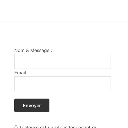
Footer
Nom & Message :
Email :
Ô Toulouse est un site indépendant qui