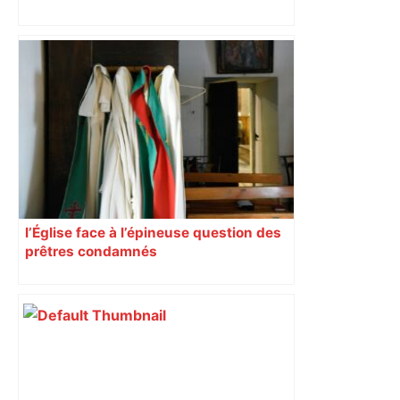
perturbée en Haute-Garonne, l’A61
bloquée
l’Église face à l’épineuse question des
prêtres condamnés