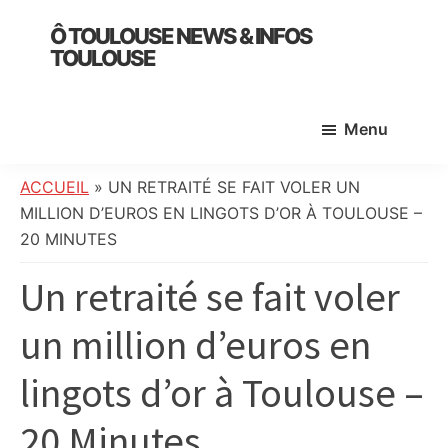
Skip
Skip
Skip
Ô TOULOUSE NEWS & INFOS
to
to
to
TOULOUSE
main
primary
footer
essentiel
content
sidebar
de
Menu
l’actualité
toulousaine
:
ACCUEIL
»
UN RETRAITÉ SE FAIT VOLER UN
info
MILLION D’EUROS EN LINGOTS D’OR À TOULOUSE –
locale,
20 MINUTES
société,
Un retraité se fait voler
culture,
politique,
un million d’euros en
météo,
faits
lingots d’or à Toulouse –
divers
et
20 Minutes
initiatives