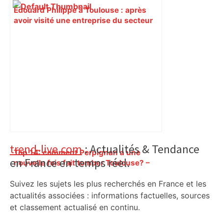
Édouard Philippe à Toulouse : après
avoir visité une entreprise du secteur
aéronautique, le maire du Havre part à
la rencontre des habitants à l’occasion
d’une déambulation dans la ville –
ladepeche.fr
Primary
trend-live.com
: Actualités & Tendance
Top 14: comment Perpignan a une
en France en temps réel.
Sidebar
nouvelle fois fait tomber Toulouse? –
RMC Sport
Suivez les sujets les plus recherchés en France et les
actualités associées : informations factuelles, sources
et classement actualisé en continu.