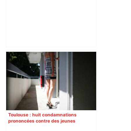
"C’est l’une des plus fortes
fréquentations du circuit" : Toulouse
est-elle la capitale du poker amateur –
ladepeche.fr
Toulouse : huit condamnations
prononcées contre des jeunes
impliqués dans la prostitution