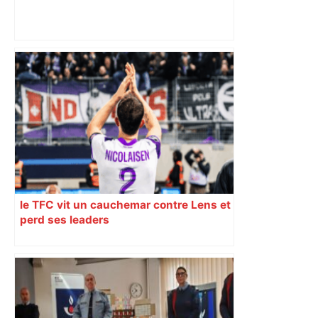
Un tilleul centenaire va être abattu à
Toulouse "afin de prévenir un risque de
chute sur la façade", et deux nouveaux
arbres seront plantés à la place –
ladepeche.fr
le TFC vit un cauchemar contre Lens et
perd ses leaders