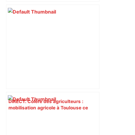
DIRECT. Colère des agriculteurs :
mobilisation agricole à Toulouse ce
samedi, 113 vaches abattues en Ariège
– ladepeche.fr