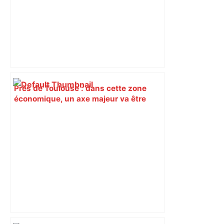
Près de Toulouse : dans cette zone
économique, un axe majeur va être
fermé en fin de soirée, voici les
déviations – Actu.fr