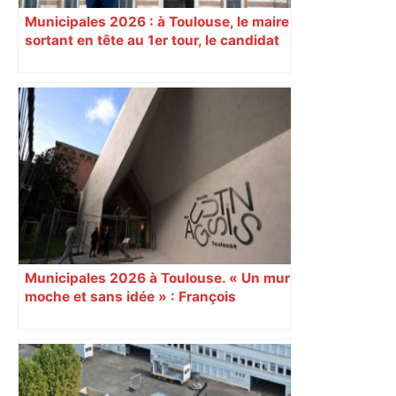
Municipales 2026 : à Toulouse, le maire
sortant en tête au 1er tour, le candidat
insoumis crée la surprise
Municipales 2026 à Toulouse. « Un mur
moche et sans idée » : François
Piquemal (LFI), un détracteur de plus
du nouvel accueil du musée des
Augustins