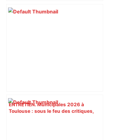
d’adolescentes
ENTRETIEN. Municipales 2026 à
Toulouse : sous le feu des critiques,
Briançon assume son alliance avec
Piquemal, "ce n’est pas un accord de
postes" – ladepeche.fr