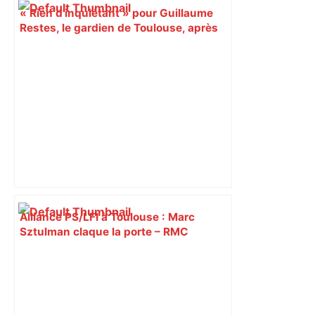
« Rien d'inquiétant » pour Guillaume
Restes, le gardien de Toulouse, après
sa sortie à Metz – L'Équipe
Alliance PS/LFI à Toulouse : Marc
Sztulman claque la porte – RMC