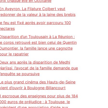
prix chaque été en Occitanie
En Aveyron, La Filature Colbert veut
redonner de la valeur à la laine des brebis
le feu est fixé après avoir parcouru 100
hectares
Disparition d’un Toulousain à La Réunion :
le corps retrouvé est bien celui de Quentin
Dumontier, la famille lance une cagnotte
pour le rapatrier
Deux ans après la disparition de Medhi
Narjissi, l’avocat de la famille demande que
l’enquête se poursuive
Le plus grand cinéma des Hauts-de-Seine
vient d’ouvrir à Boulogne-Billancourt
Il escroque des enseignes pour plus de 184
000 euros de préjudice : à Toulouse, le
président d’une association d’aide aux