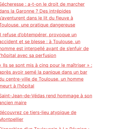
Sécheresse : a-t-on le droit de marcher
dans la Garonne ? Des intrépides
s’aventurent dans le lit du fleuve à
Toulouse, une pratique dangereuse
Il refuse d’obtempérer, provoque un
accident et se blesse : à Toulouse, un
homme est interpellé avant de s’enfuir de
l’hôpital avec sa perfusion
« Ils se sont mis à cinq pour le maîtriser » :
après avoir semé la panique dans un bar
du centre-ville de Toulouse, un homme
meurt à l’hôpital
Saint-Jean-de-Védas rend hommage à son
ancien maire
découvrez ce tiers-lieu atypique de
Montpellier