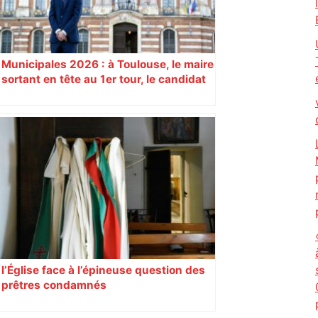
Municipales 2026 : à Toulouse, le maire
sortant en tête au 1er tour, le candidat
insoumis crée la surprise
l’Église face à l’épineuse question des
prêtres condamnés