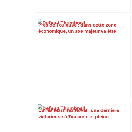
Près de Toulouse : dans cette zone
économique, un axe majeur va être
fermé en fin de soirée, voici les
déviations – Actu.fr
Carles Martinez Novell, une dernière
victorieuse à Toulouse et pleine
d'émotion – L'Équipe