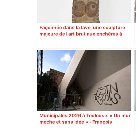
Façonnée dans la lave, une sculpture
majeure de l’art brut aux enchères à
Toulouse
Municipales 2026 à Toulouse. « Un mur
moche et sans idée » : François
Piquemal (LFI), un détracteur de plus
du nouvel accueil du musée des