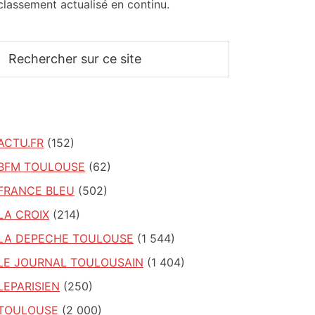
classement actualisé en continu.
Rechercher
sur
ce
site
ACTU.FR
(152)
BFM TOULOUSE
(62)
FRANCE BLEU
(502)
LA CROIX
(214)
LA DEPECHE TOULOUSE
(1 544)
LE JOURNAL TOULOUSAIN
(1 404)
LEPARISIEN
(250)
TOULOUSE
(2 000)