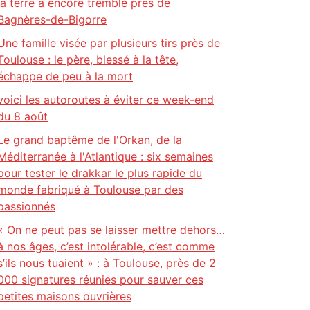
la terre a encore tremblé près de
Bagnères-de-Bigorre
Une famille visée par plusieurs tirs près de
Toulouse : le père, blessé à la tête,
échappe de peu à la mort
voici les autoroutes à éviter ce week-end
du 8 août
Le grand baptême de l'Orkan, de la
Méditerranée à l'Atlantique : six semaines
pour tester le drakkar le plus rapide du
monde fabriqué à Toulouse par des
passionnés
« On ne peut pas se laisser mettre dehors…
à nos âges, c’est intolérable, c’est comme
s’ils nous tuaient » : à Toulouse, près de 2
000 signatures réunies pour sauver ces
petites maisons ouvrières