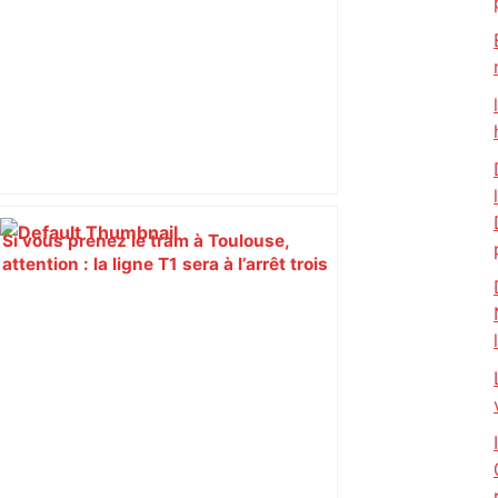
Si vous prenez le tram à Toulouse,
attention : la ligne T1 sera à l’arrêt trois
soirs cette semaine, voici les
alternatives – ladepeche.fr