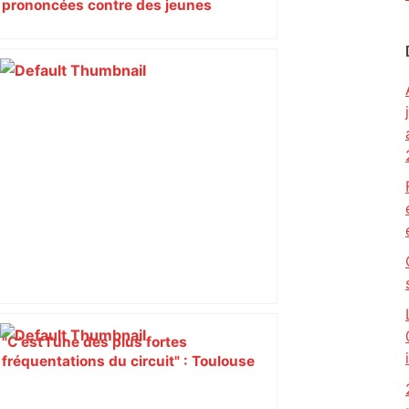
prononcées contre des jeunes
impliqués dans la prostitution
d’adolescentes
"C’est l’une des plus fortes
fréquentations du circuit" : Toulouse
est-elle la capitale du poker amateur –
ladepeche.fr