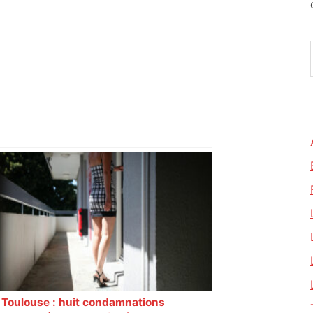
Après la fusion avec la liste PS
Toulouse, le candidat LFI salue "une
dynamique qui nous oblige à la
responsabilité" – Franceinfo
Toulouse : huit condamnations