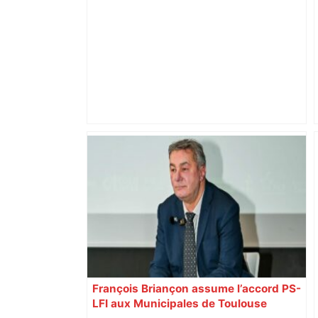
Alliance PS/LFI à Toulouse : Marc
Sztulman claque la porte – RMC
François Briançon assume l’accord PS-
LFI aux Municipales de Toulouse