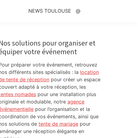
NEWS TOULOUSE
@
Primary
Sidebar
Nos solutions pour organiser et
équiper votre événement
Pour préparer votre événement, retrouvez
nos différents sites spécialisés : la
location
de tente de réception
pour créer un espace
couvert adapté à votre réception, les
tentes nomades
pour une installation plus
originale et modulable, notre
agence
événementielle
pour l’organisation et la
coordination de vos événements, ainsi que
nos solutions de
tente de mariage
pour
aménager une réception élégante en