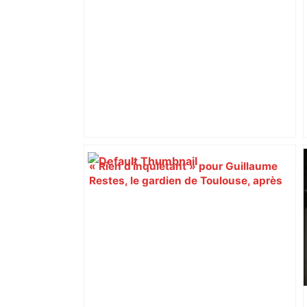
Piquemal, "ce n’est pas un accord de
postes" – ladepeche.fr
« Rien d'inquiétant » pour Guillaume
Restes, le gardien de Toulouse, après
sa sortie à Metz – L'Équipe