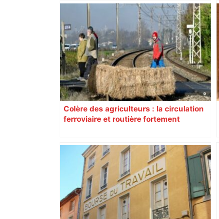
Augustins
Colère des agriculteurs : la circulation
ferroviaire et routière fortement
perturbée en Haute-Garonne, l’A61
bloquée