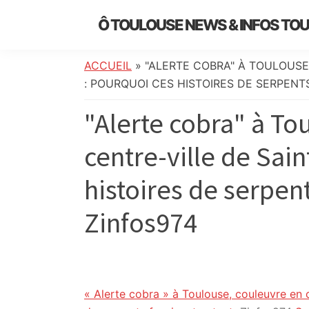
Skip
Skip
Skip
Skip
Ô TOULOUSE NEWS & INFOS TO
to
to
to
to
essentiel
primary
main
primary
footer
de
navigation
content
sidebar
ACCUEIL
»
"ALERTE COBRA" À TOULOUSE
l’actualité
: POURQUOI CES HISTOIRES DE SERPENT
toulousaine
"Alerte cobra" à To
:
info
centre-ville de Sai
locale,
société,
histoires de serpent
culture,
politique,
Zinfos974
météo,
faits
divers
et
initiatives
« Alerte cobra » à Toulouse, couleuvre en c