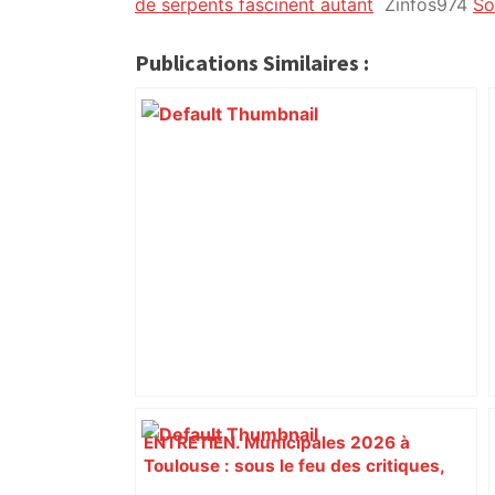
citoyennes
de serpents fascinent autant
Zinfos974
So
Publications Similaires :
ENTRETIEN. Municipales 2026 à
Toulouse : sous le feu des critiques,
Briançon assume son alliance avec