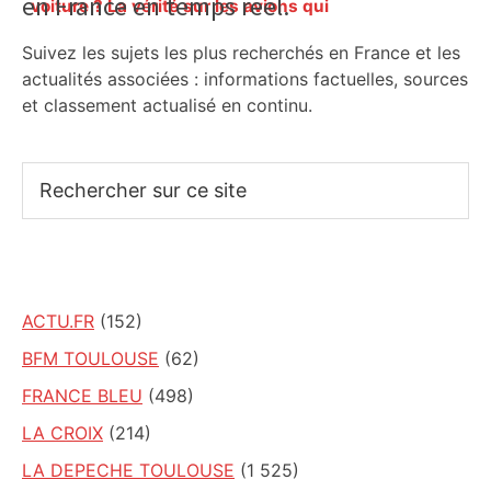
en France en temps réel.
Sidebar
voiture ? La vérité sur les avions qui
reculent – ici.fr
Suivez les sujets les plus recherchés en France et les
actualités associées : informations factuelles, sources
et classement actualisé en continu.
Rechercher
sur
ce
site
ACTU.FR
(152)
BFM TOULOUSE
(62)
FRANCE BLEU
(498)
LA CROIX
(214)
LA DEPECHE TOULOUSE
(1 525)