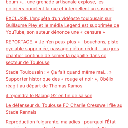
boum »… une grenade artisanale explose, les
policiers bouclent la rue et interpellent un suspect
EXCLUSIF. L’enquête d’un vidéaste toulousain sur
Guillaume Pley et le média Legend est supprimée de
YouTube, son auteur dénonce une « censure »
REPORTAGE. « Je n’en peux plus » : bouchons, piste
cyclable supprimée, passage piéton réduit… un gros
chantier continue de semer la pagaille dans ce
secteur de Toulouse
Stade Toulousain : « Ça fait quand même mal… »
Supporter historique des « rouge et noir », Obélix
réagit au départ de Thomas Ramos
il rejoindra le Racing 92 en fin de saison
Le défenseur du Toulouse FC Charlie Cresswell file au
Stade Rennais
Reproduction fulgurante, maladies : pourquoi l’État