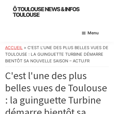
Skip
Skip
Skip
Ô TOULOUSE NEWS & INFOS
to
to
to
TOULOUSE
main
primary
footer
essentiel
content
sidebar
de
Menu
l’actualité
toulousaine
:
ACCUEIL
»
C'EST L'UNE DES PLUS BELLES VUES DE
info
TOULOUSE : LA GUINGUETTE TURBINE DÉMARRE
locale,
BIENTÔT SA NOUVELLE SAISON – ACTU.FR
société,
C'est l'une des plus
culture,
politique,
belles vues de Toulouse
météo,
faits
: la guinguette Turbine
divers
et
démarre bientôt sa
initiatives