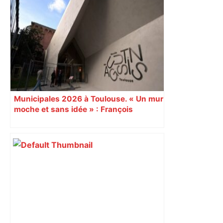
Municipales 2026 à Toulouse. « Un mur
moche et sans idée » : François
Piquemal (LFI), un détracteur de plus
du nouvel accueil du musée des
Augustins