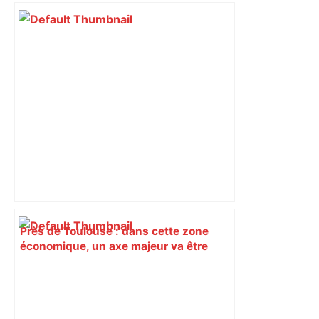
Près de Toulouse : dans cette zone
économique, un axe majeur va être
fermé en fin de soirée, voici les
déviations – Actu.fr