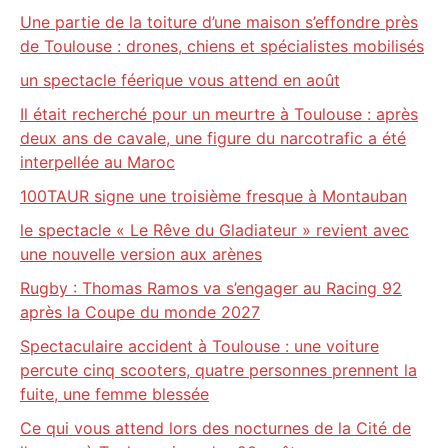
Une partie de la toiture d’une maison s’effondre près
de Toulouse : drones, chiens et spécialistes mobilisés
un spectacle féerique vous attend en août
Il était recherché pour un meurtre à Toulouse : après
deux ans de cavale, une figure du narcotrafic a été
interpellée au Maroc
100TAUR signe une troisième fresque à Montauban
le spectacle « Le Rêve du Gladiateur » revient avec
une nouvelle version aux arènes
Rugby : Thomas Ramos va s’engager au Racing 92
après la Coupe du monde 2027
Spectaculaire accident à Toulouse : une voiture
percute cinq scooters, quatre personnes prennent la
fuite, une femme blessée
Ce qui vous attend lors des nocturnes de la Cité de