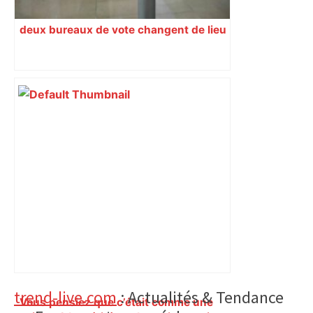
deux bureaux de vote changent de lieu
Primary
trend-live.com
: Actualités & Tendance
Vous pensiez que c’était comme une