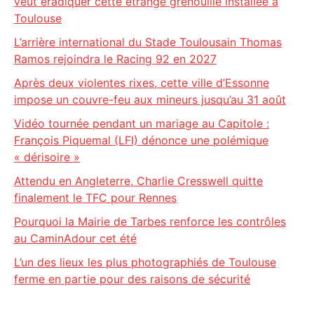
veut éradiquer cette étrange grenouille installée à
Toulouse
L’arrière international du Stade Toulousain Thomas
Ramos rejoindra le Racing 92 en 2027
Après deux violentes rixes, cette ville d’Essonne
impose un couvre-feu aux mineurs jusqu’au 31 août
Vidéo tournée pendant un mariage au Capitole :
François Piquemal (LFI) dénonce une polémique
« dérisoire »
Attendu en Angleterre, Charlie Cresswell quitte
finalement le TFC pour Rennes
Pourquoi la Mairie de Tarbes renforce les contrôles
au CaminAdour cet été
L’un des lieux les plus photographiés de Toulouse
ferme en partie pour des raisons de sécurité