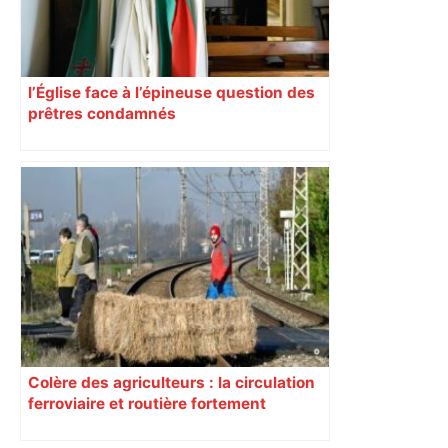
l’Église face à l’épineuse question des
prêtres condamnés
Colère des agriculteurs : la circulation
ferroviaire et routière fortement
perturbée en Haute-Garonne, l’A61
bloquée