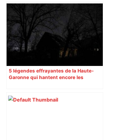
5 légendes effrayantes de la Haute-
Garonne qui hantent encore les
villages aujourd’hui