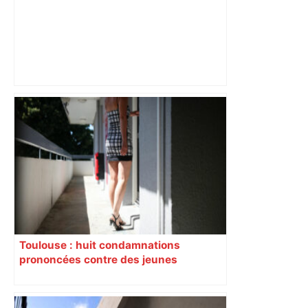
Alliance PS/LFI à Toulouse : Marc
Sztulman claque la porte – RMC
Toulouse : huit condamnations
prononcées contre des jeunes
impliqués dans la prostitution
d’adolescentes