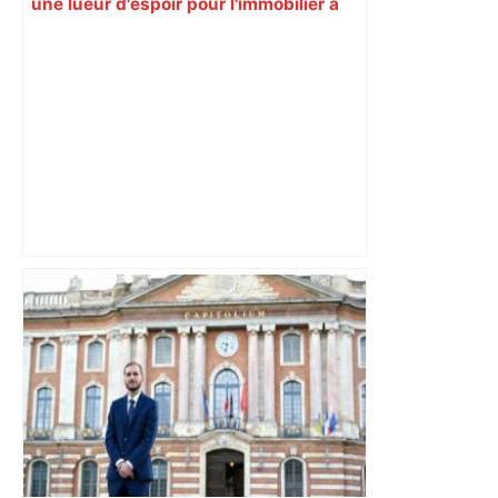
une lueur d'espoir pour l'immobilier à
Toulouse ? – Actu.fr
« Rien d'inquiétant » pour Guillaume
Restes, le gardien de Toulouse, après
sa sortie à Metz – L'Équipe