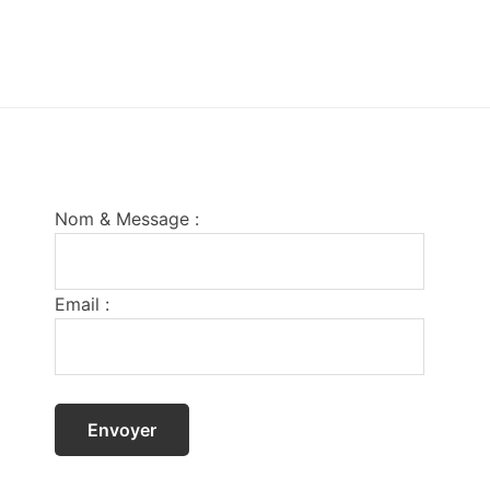
Footer
Nom & Message :
Email :