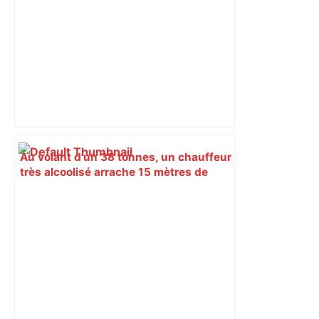
Au volant d’un 38 tonnes, un chauffeur
très alcoolisé arrache 15 mètres de
clôture sur un site d’Airbus ; ce
professionnel de la route est contrôlé
avec 1,7 g d’alcool dans le sang. –
ladepeche.fr