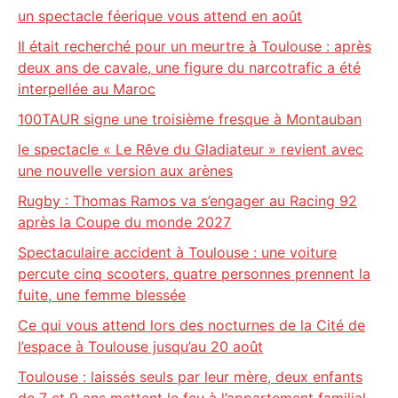
un spectacle féerique vous attend en août
Il était recherché pour un meurtre à Toulouse : après
deux ans de cavale, une figure du narcotrafic a été
interpellée au Maroc
100TAUR signe une troisième fresque à Montauban
le spectacle « Le Rêve du Gladiateur » revient avec
une nouvelle version aux arènes
Rugby : Thomas Ramos va s’engager au Racing 92
après la Coupe du monde 2027
Spectaculaire accident à Toulouse : une voiture
percute cinq scooters, quatre personnes prennent la
fuite, une femme blessée
Ce qui vous attend lors des nocturnes de la Cité de
l’espace à Toulouse jusqu’au 20 août
Toulouse : laissés seuls par leur mère, deux enfants