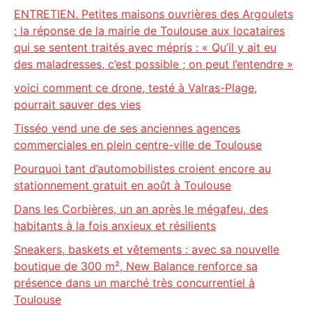
ENTRETIEN. Petites maisons ouvrières des Argoulets
: la réponse de la mairie de Toulouse aux locataires
qui se sentent traités avec mépris : « Qu’il y ait eu
des maladresses, c’est possible ; on peut l’entendre »
voici comment ce drone, testé à Valras-Plage,
pourrait sauver des vies
Tisséo vend une de ses anciennes agences
commerciales en plein centre-ville de Toulouse
Pourquoi tant d’automobilistes croient encore au
stationnement gratuit en août à Toulouse
Dans les Corbières, un an après le mégafeu, des
habitants à la fois anxieux et résilients
Sneakers, baskets et vêtements : avec sa nouvelle
boutique de 300 m², New Balance renforce sa
présence dans un marché très concurrentiel à
Toulouse