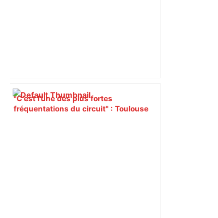
"C’est l’une des plus fortes
fréquentations du circuit" : Toulouse
est-elle la capitale du poker amateur –
ladepeche.fr