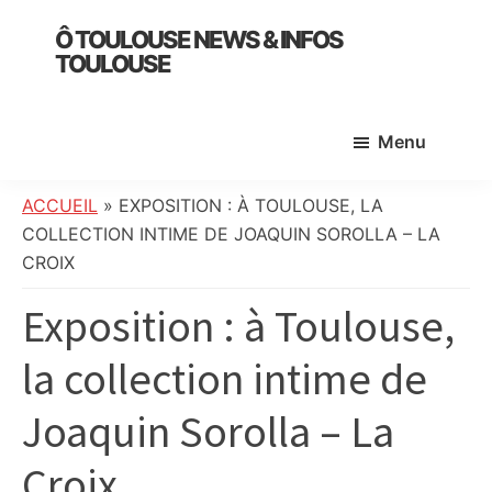
Skip
Skip
Skip
Ô TOULOUSE NEWS & INFOS
to
to
to
TOULOUSE
main
primary
footer
essentiel
content
sidebar
de
Menu
l’actualité
toulousaine
:
ACCUEIL
»
EXPOSITION : À TOULOUSE, LA
info
COLLECTION INTIME DE JOAQUIN SOROLLA – LA
locale,
CROIX
société,
Exposition : à Toulouse,
culture,
politique,
la collection intime de
météo,
faits
Joaquin Sorolla – La
divers
et
Croix
initiatives