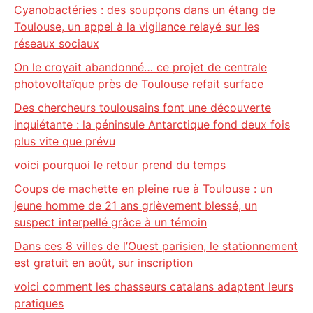
Cyanobactéries : des soupçons dans un étang de
Toulouse, un appel à la vigilance relayé sur les
réseaux sociaux
On le croyait abandonné… ce projet de centrale
photovoltaïque près de Toulouse refait surface
Des chercheurs toulousains font une découverte
inquiétante : la péninsule Antarctique fond deux fois
plus vite que prévu
voici pourquoi le retour prend du temps
Coups de machette en pleine rue à Toulouse : un
jeune homme de 21 ans grièvement blessé, un
suspect interpellé grâce à un témoin
Dans ces 8 villes de l’Ouest parisien, le stationnement
est gratuit en août, sur inscription
voici comment les chasseurs catalans adaptent leurs
pratiques