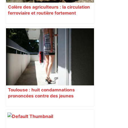
Colère des agriculteurs : la circulation
ferroviaire et routière fortement
perturbée en Haute-Garonne, l’A61
bloquée
Toulouse : huit condamnations
prononcées contre des jeunes
impliqués dans la prostitution
d’adolescentes