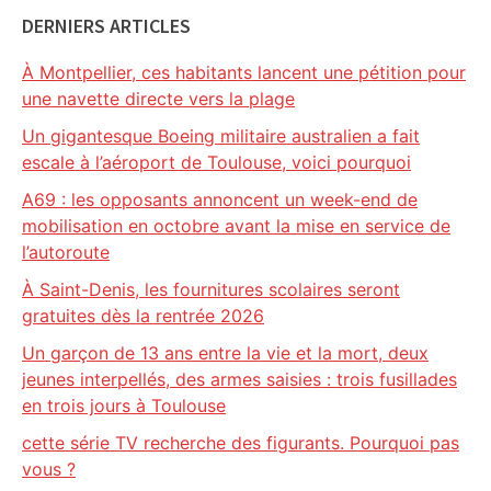
DERNIERS ARTICLES
À Montpellier, ces habitants lancent une pétition pour
une navette directe vers la plage
Un gigantesque Boeing militaire australien a fait
escale à l’aéroport de Toulouse, voici pourquoi
A69 : les opposants annoncent un week-end de
mobilisation en octobre avant la mise en service de
l’autoroute
À Saint-Denis, les fournitures scolaires seront
gratuites dès la rentrée 2026
Un garçon de 13 ans entre la vie et la mort, deux
jeunes interpellés, des armes saisies : trois fusillades
en trois jours à Toulouse
cette série TV recherche des figurants. Pourquoi pas
vous ?