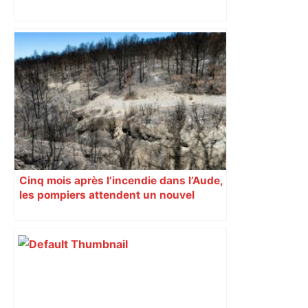
Vainqueur de Toulouse à Aimé-Giral,
Perpignan se prend à croire au
maintien – L'Équipe
Cinq mois après l’incendie dans l’Aude,
les pompiers attendent un nouvel
hélicoptère bombardier d’eau