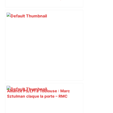
Piquemal (LFI), un détracteur de plus
du nouvel accueil du musée des
Augustins
Alliance PS/LFI à Toulouse : Marc
Sztulman claque la porte – RMC