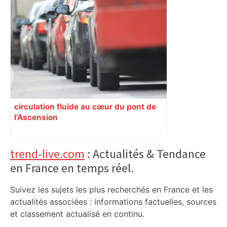
circulation fluide au cœur du pont de
l’Ascension
Primary
trend-live.com
: Actualités & Tendance
en France en temps réel.
Sidebar
Suivez les sujets les plus recherchés en France et les
actualités associées : informations factuelles, sources
et classement actualisé en continu.