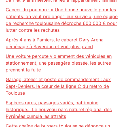
de 7 et 9 ans mettent le feu à l’appartement familial
Cancer du poumon : « Une bonne nouvelle pour les
patients, on veut prolonger leur survie », une équipe
de recherche toulousaine décroche 600 000 € pour
lutter contre les rechutes
Après 4 ans à Pamiers, le cabaret Døry Arena
déménage à Saverdun et voit plus grand
Une voiture percute violemment des véhicules en
stationnement, une passagère blessée, les autres
prennent la fuite
Garage, atelier et poste de commandement : aux
Sept-Deniers, le cœur de la ligne C du métro de
Toulouse
Espèces rares, paysages variés, patrimoine
historique… Le nouveau parc naturel régional des
Pyrénées cumule les attraits
Cette chaîne de burgers toulousaine dénonce un