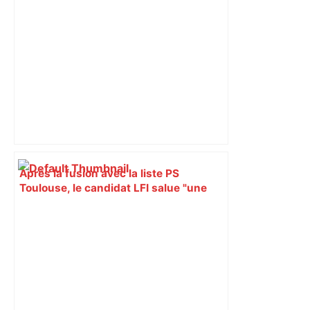
Après la fusion avec la liste PS
Toulouse, le candidat LFI salue "une
dynamique qui nous oblige à la
responsabilité" – Franceinfo