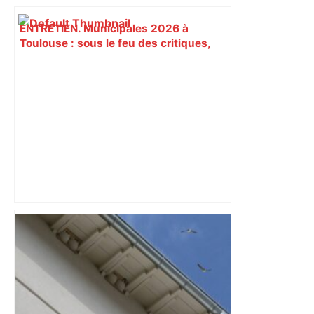
ENTRETIEN. Municipales 2026 à
Toulouse : sous le feu des critiques,
Briançon assume son alliance avec
Piquemal, "ce n’est pas un accord de
postes" – ladepeche.fr
Un homme allongé sur les rails : il
meurt percuté par un train, le trafic
ferroviaire à l’arrêt dans le Lauragais,
au sud de Toulouse – ladepeche.fr