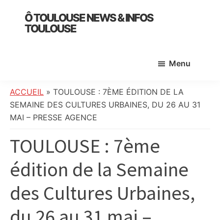
Skip
Skip
Skip
Ô TOULOUSE NEWS & INFOS
to
to
to
TOULOUSE
main
primary
footer
essentiel
content
sidebar
de
Menu
l’actualité
toulousaine
:
ACCUEIL
»
TOULOUSE : 7ÈME ÉDITION DE LA
info
SEMAINE DES CULTURES URBAINES, DU 26 AU 31
locale,
MAI – PRESSE AGENCE
société,
TOULOUSE : 7ème
culture,
politique,
édition de la Semaine
météo,
faits
des Cultures Urbaines,
divers
et
du 26 au 31 mai –
initiatives