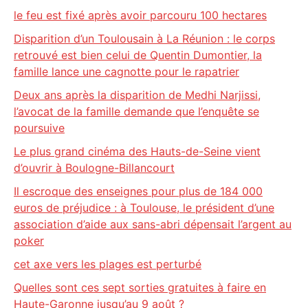
le feu est fixé après avoir parcouru 100 hectares
Disparition d’un Toulousain à La Réunion : le corps
retrouvé est bien celui de Quentin Dumontier, la
famille lance une cagnotte pour le rapatrier
Deux ans après la disparition de Medhi Narjissi,
l’avocat de la famille demande que l’enquête se
poursuive
Le plus grand cinéma des Hauts-de-Seine vient
d’ouvrir à Boulogne-Billancourt
Il escroque des enseignes pour plus de 184 000
euros de préjudice : à Toulouse, le président d’une
association d’aide aux sans-abri dépensait l’argent au
poker
cet axe vers les plages est perturbé
Quelles sont ces sept sorties gratuites à faire en
Haute-Garonne jusqu’au 9 août ?