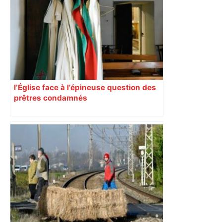
économique, un axe majeur va être
fermé en fin de soirée, voici les
déviations – Actu.fr
l’Église face à l’épineuse question des
prêtres condamnés