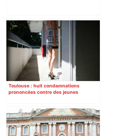
« Rien d'inquiétant » pour Guillaume
Restes, le gardien de Toulouse, après
sa sortie à Metz – L'Équipe
Toulouse : huit condamnations
prononcées contre des jeunes
impliqués dans la prostitution
d’adolescentes