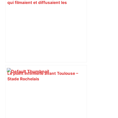
qui filmaient et diffusaient les
violences infligées à leur codétenu –
ladepeche.fr
Le point infirmerie avant Toulouse –
Stade Rochelais