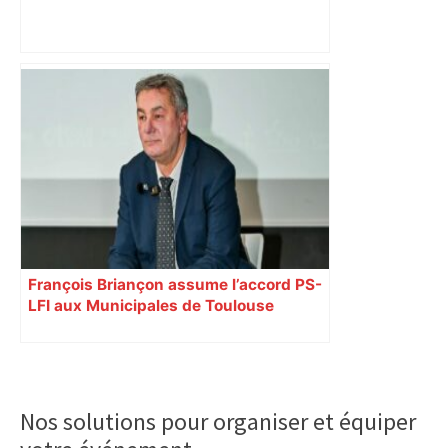
Vous pensiez que c’était comme une
voiture ? La vérité sur les avions qui
reculent – ici.fr
François Briançon assume l’accord PS-
LFI aux Municipales de Toulouse
malgré l’échec
Primary
Sidebar
Nos solutions pour organiser et équiper