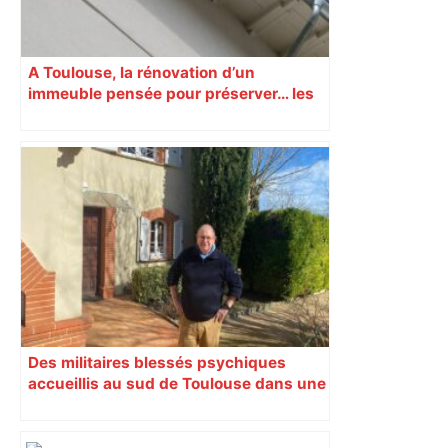
A Toulouse, la rénovation d’un
immeuble pensée pour préserver… les
hirondelles !
Des militaires blessés psychiques
accueillis au sud de Toulouse dans une
maison Athos