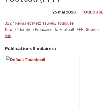
citoyennes
25 mai 2026
—
TOULOUSE
J22 : Reims et Metz sauvés, Toulouse
fêté
Fédération Française de Football (FFF)
Source
link
Publications Similaires :