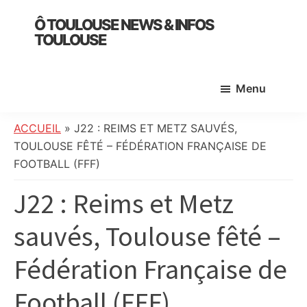
Skip
Skip
Skip
Ô TOULOUSE NEWS & INFOS
to
to
to
TOULOUSE
main
primary
footer
essentiel
content
sidebar
de
Menu
l’actualité
toulousaine
:
ACCUEIL
»
J22 : REIMS ET METZ SAUVÉS,
info
TOULOUSE FÊTÉ – FÉDÉRATION FRANÇAISE DE
locale,
FOOTBALL (FFF)
société,
J22 : Reims et Metz
culture,
politique,
sauvés, Toulouse fêté –
météo,
faits
Fédération Française de
divers
et
Football (FFF)
initiatives