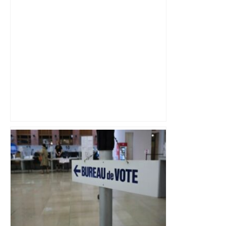
Municipales à Toulouse : "Grâce à ces
voitures navettes, je peux aller voter",
les Pradettes se mobilisent –
ladepeche.fr