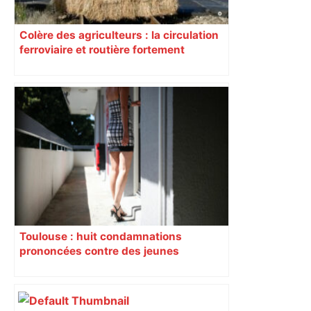
Colère des agriculteurs : la circulation
ferroviaire et routière fortement
perturbée en Haute-Garonne, l’A61
bloquée
Toulouse : huit condamnations
prononcées contre des jeunes
impliqués dans la prostitution
d’adolescentes