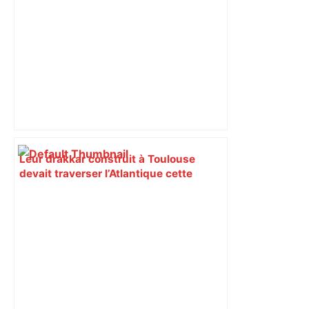
Leur drakkar construit à Toulouse
devait traverser l’Atlantique cette
année, pourquoi le départ est repoussé
d’un an ? – ladepeche.fr