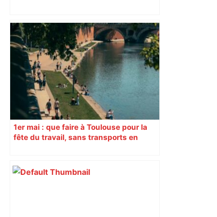
ANALYSE. TFC – OM : Toulouse aurait-il
mérité mieux que sa défaite contre
Marseille au Stadium? – ladepeche.fr
1er mai : que faire à Toulouse pour la
fête du travail, sans transports en
commun ?