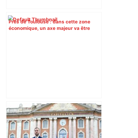
Près de Toulouse : dans cette zone
économique, un axe majeur va être
fermé en fin de soirée, voici les
déviations – Actu.fr
Après la fusion avec la liste PS
Toulouse, le candidat LFI salue "une
dynamique qui nous oblige à la
responsabilité" – Franceinfo