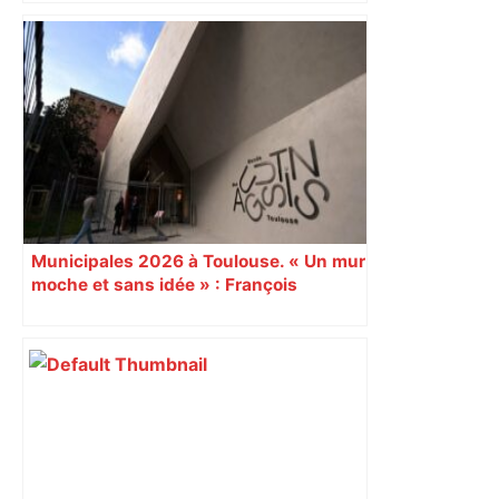
« Rien d'inquiétant » pour Guillaume
Restes, le gardien de Toulouse, après
sa sortie à Metz – L'Équipe
Municipales 2026 à Toulouse. « Un mur
moche et sans idée » : François
Piquemal (LFI), un détracteur de plus
du nouvel accueil du musée des
Augustins