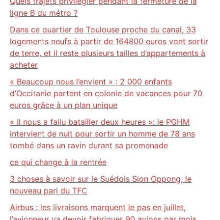
Quels trajets privilégier pendant la fermeture de la
ligne B du métro ?
Dans ce quartier de Toulouse proche du canal, 33
logements neufs à partir de 164800 euros vont sortir
de terre, et il reste plusieurs tailles d’appartements à
acheter
« Beaucoup nous l’envient » : 2 000 enfants
d’Occitanie partent en colonie de vacances pour 70
euros grâce à un plan unique
« Il nous a fallu batailler deux heures »: le PGHM
intervient de nuit pour sortir un homme de 78 ans
tombé dans un ravin durant sa promenade
ce qui change à la rentrée
3 choses à savoir sur le Suédois Sion Oppong, le
nouveau pari du TFC
Airbus : les livraisons marquent le pas en juillet,
l’avionneur va devoir fabriquer 90 avions par mois