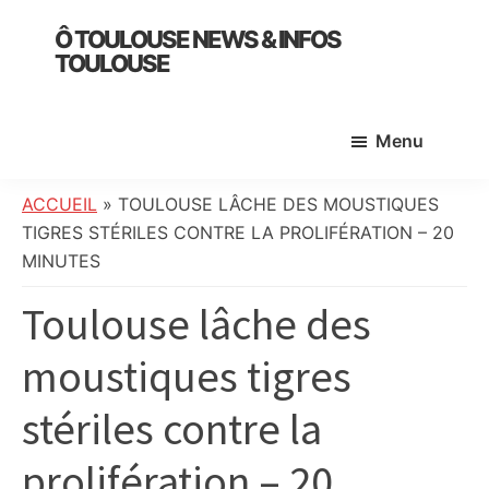
Skip
Skip
Skip
Ô TOULOUSE NEWS & INFOS
to
to
to
TOULOUSE
main
primary
footer
essentiel
content
sidebar
de
Menu
l’actualité
toulousaine
:
ACCUEIL
»
TOULOUSE LÂCHE DES MOUSTIQUES
info
TIGRES STÉRILES CONTRE LA PROLIFÉRATION – 20
locale,
MINUTES
société,
Toulouse lâche des
culture,
politique,
moustiques tigres
météo,
faits
stériles contre la
divers
et
prolifération – 20
initiatives