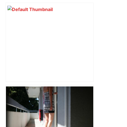
du nouvel accueil du musée des
Augustins
« Rien d'inquiétant » pour Guillaume
Restes, le gardien de Toulouse, après
sa sortie à Metz – L'Équipe