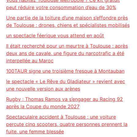
Vous habitez Toulouse Métropole ? Ce kit gratuit
peut réduire votre consommation d’eau de 30%
Une partie de la toiture d’une maison s’effondre près
de Toulouse : drones, chiens et spécialistes mobilisés
un spectacle féerique vous attend en août
Il était recherché pour un meurtre à Toulouse : après
deux ans de cavale, une figure du narcotrafic a été
interpellée au Maroc
100TAUR signe une troisième fresque à Montauban
le spectacle « Le Rêve du Gladiateur » revient avec
une nouvelle version aux arènes
Rugby : Thomas Ramos va s’engager au Racing 92
après la Coupe du monde 2027
Spectaculaire accident à Toulouse : une voiture
percute cinq scooters, quatre personnes prennent la
fuite, une femme blessée