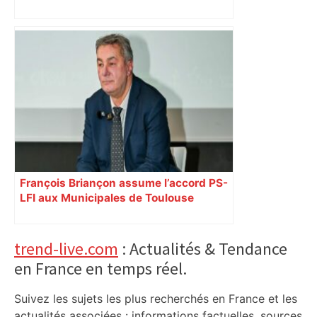
François Briançon assume l’accord PS-
LFI aux Municipales de Toulouse
malgré l’échec
Primary
trend-live.com
: Actualités & Tendance
en France en temps réel.
Sidebar
Suivez les sujets les plus recherchés en France et les
actualités associées : informations factuelles, sources