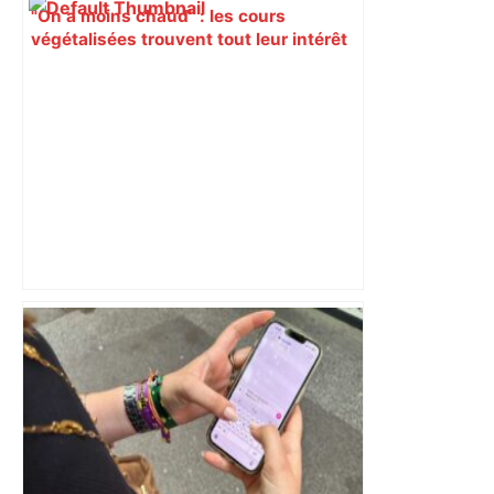
"On a moins chaud" : les cours
végétalisées trouvent tout leur intérêt
avec cette vague de chaleur sur
Toulouse – ici.fr
ENTRETIEN. Municipales 2026 à
Toulouse : sous le feu des critiques,
Briançon assume son alliance avec
Piquemal, "ce n’est pas un accord de
postes" – ladepeche.fr