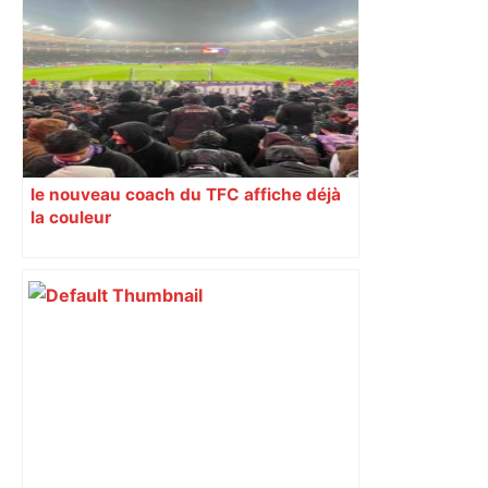
et hôtels hors de prix, le cauchemar
des Toulousains bloqués à Dubaï –
francebleu.fr
le nouveau coach du TFC affiche déjà
la couleur