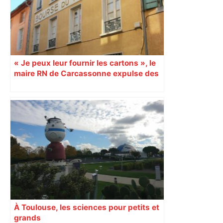
« Je peux leur fournir les cartons », le
maire RN de Carcassonne expulse des
syndicats
À Toulouse, les sciences pour petits et
grands