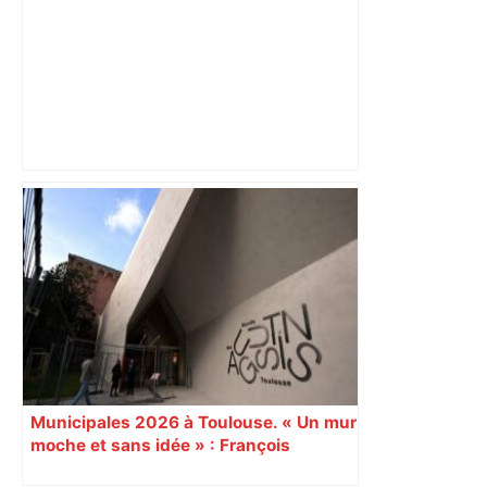
Bilan du marché du logement neuf :
une lueur d'espoir pour l'immobilier à
Toulouse ? – Actu.fr
Municipales 2026 à Toulouse. « Un mur
moche et sans idée » : François
Piquemal (LFI), un détracteur de plus