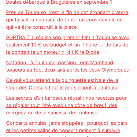
boules débarque à Bruguières en septembre ?
Près de Toulouse, c’est la fin de cet étonnant cratère,
qui faisait la curiosité de tous : on vous dévoile ce
qui va être construit à la place
PORTRAIT. Il réalise son premier film à Toulouse avec
seulement 10 € de budget et un iPhone : « Je fais de
la contrainte un moteur », dit Kira Djoke
Natation : à Toulouse, passion Léon Marchand
toujours au top, deux ans après les Jeux Olympiques
Ce qui vous attend à la guinguette estivale de la
Cour des Consuls tout le mois d’août à Toulouse
Les secrets d’un barbecue réussi : nos recettes pour
se régaler tout l’été avec une côte de bœuf, des
merguez ou de la saucisse de Toulouse
Concerts annulés, jams stoppées : pourquoi les bars
et les petites salles de concert peinent à survivre