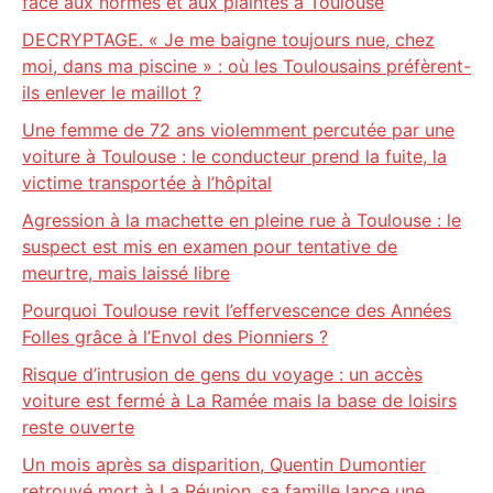
face aux normes et aux plaintes à Toulouse
DECRYPTAGE. « Je me baigne toujours nue, chez
moi, dans ma piscine » : où les Toulousains préfèrent-
ils enlever le maillot ?
Une femme de 72 ans violemment percutée par une
voiture à Toulouse : le conducteur prend la fuite, la
victime transportée à l’hôpital
Agression à la machette en pleine rue à Toulouse : le
suspect est mis en examen pour tentative de
meurtre, mais laissé libre
Pourquoi Toulouse revit l’effervescence des Années
Folles grâce à l’Envol des Pionniers ?
Risque d’intrusion de gens du voyage : un accès
voiture est fermé à La Ramée mais la base de loisirs
reste ouverte
Un mois après sa disparition, Quentin Dumontier
retrouvé mort à La Réunion, sa famille lance une