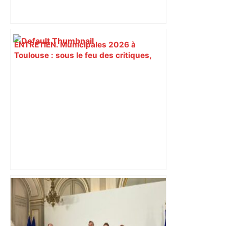
ENTRETIEN. Municipales 2026 à
Toulouse : sous le feu des critiques,
Briançon assume son alliance avec
Piquemal, "ce n’est pas un accord de
postes" – ladepeche.fr
Toulouse. Un incendie se déclare dans
un bâtiment désaffecté : une
cinquantaine de migrants évacuée –
Actu.fr