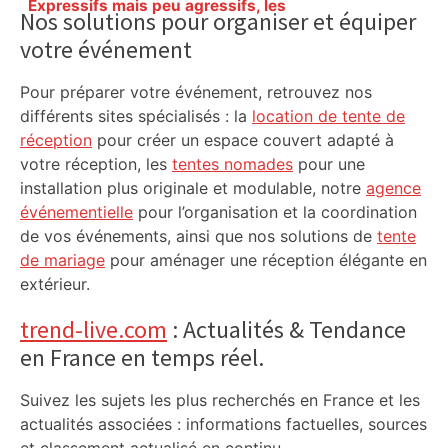
Sidebar
Expressifs mais peu agressifs, les
Nos solutions pour organiser et équiper
joueurs de l'OM sont-ils des faux
votre événement
méchants – Eurosport
Pour préparer votre événement, retrouvez nos
différents sites spécialisés : la
location de tente de
réception
pour créer un espace couvert adapté à
votre réception, les
tentes nomades
pour une
installation plus originale et modulable, notre
agence
événementielle
pour l’organisation et la coordination
de vos événements, ainsi que nos solutions de
tente
de mariage
pour aménager une réception élégante en
extérieur.
trend-live.com
: Actualités & Tendance
en France en temps réel.
Suivez les sujets les plus recherchés en France et les
actualités associées : informations factuelles, sources