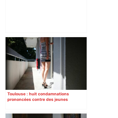
Près de Toulouse : dans cette zone
économique, un axe majeur va être
fermé en fin de soirée, voici les
déviations – Actu.fr
Toulouse : huit condamnations
prononcées contre des jeunes
impliqués dans la prostitution
d’adolescentes