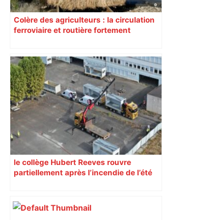
Colère des agriculteurs : la circulation
ferroviaire et routière fortement
perturbée en Haute-Garonne, l’A61
bloquée
le collège Hubert Reeves rouvre
partiellement après l’incendie de l’été