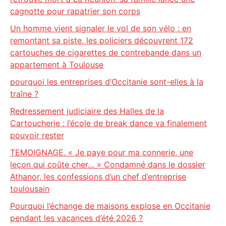
cagnotte pour rapatrier son corps
Un homme vient signaler le vol de son vélo : en
remontant sa piste, les policiers découvrent 172
cartouches de cigarettes de contrebande dans un
appartement à Toulouse
pourquoi les entreprises d’Occitanie sont-elles à la
traîne ?
Redressement judiciaire des Halles de la
Cartoucherie : l’école de break dance va finalement
pouvoir rester
TEMOIGNAGE. « Je paye pour ma connerie, une
leçon qui coûte cher… » Condamné dans le dossier
Athanor, les confessions d’un chef d’entreprise
toulousain
Pourquoi l’échange de maisons explose en Occitanie
pendant les vacances d’été 2026 ?