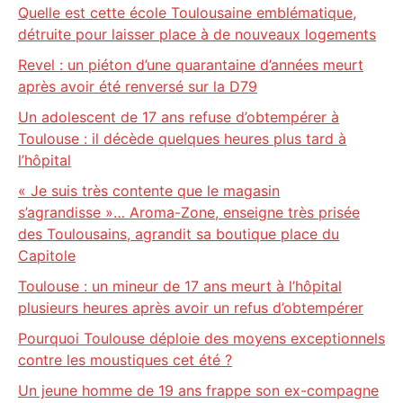
Quelle est cette école Toulousaine emblématique,
détruite pour laisser place à de nouveaux logements
Revel : un piéton d’une quarantaine d’années meurt
après avoir été renversé sur la D79
Un adolescent de 17 ans refuse d’obtempérer à
Toulouse : il décède quelques heures plus tard à
l’hôpital
« Je suis très contente que le magasin
s’agrandisse »… Aroma-Zone, enseigne très prisée
des Toulousains, agrandit sa boutique place du
Capitole
Toulouse : un mineur de 17 ans meurt à l’hôpital
plusieurs heures après avoir un refus d’obtempérer
Pourquoi Toulouse déploie des moyens exceptionnels
contre les moustiques cet été ?
Un jeune homme de 19 ans frappe son ex-compagne