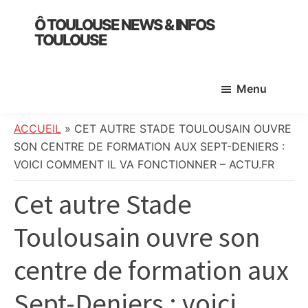
Skip
Skip
Skip
Ô TOULOUSE NEWS & INFOS
to
to
to
TOULOUSE
main
primary
footer
essentiel
content
sidebar
de
Menu
l’actualité
toulousaine
:
ACCUEIL
»
CET AUTRE STADE TOULOUSAIN OUVRE
info
SON CENTRE DE FORMATION AUX SEPT-DENIERS :
locale,
VOICI COMMENT IL VA FONCTIONNER – ACTU.FR
société,
Cet autre Stade
culture,
politique,
Toulousain ouvre son
météo,
faits
centre de formation aux
divers
et
Sept-Deniers : voici
initiatives