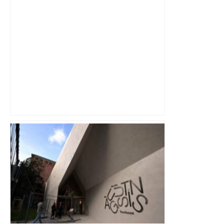
Alliance PS/LFI à Toulouse : Marc
Sztulman claque la porte – RMC