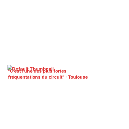
responsabilité" – Franceinfo
"C’est l’une des plus fortes
fréquentations du circuit" : Toulouse
est-elle la capitale du poker amateur –
ladepeche.fr