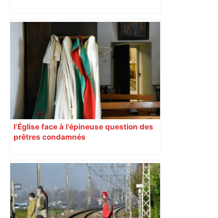
Alliance PS/LFI à Toulouse : Marc
Sztulman claque la porte – RMC
l’Église face à l’épineuse question des
prêtres condamnés