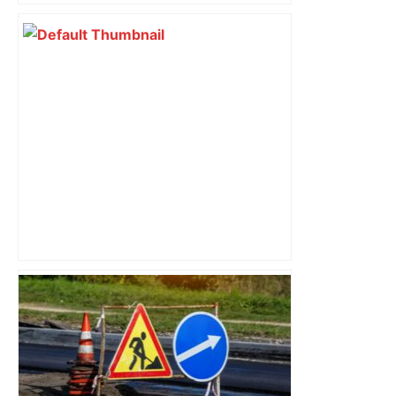
Waldemar et Franck Kita n'assisteront
pas à Nantes-Toulouse à la Beaujoire –
L'Équipe