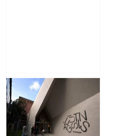
Après la fusion avec la liste PS
Toulouse, le candidat LFI salue "une
dynamique qui nous oblige à la
responsabilité" – Franceinfo