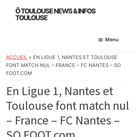
Skip
Skip
Skip
Ô TOULOUSE NEWS & INFOS
to
to
to
TOULOUSE
main
primary
footer
essentiel
content
sidebar
de
Menu
l’actualité
toulousaine
:
ACCUEIL
»
EN LIGUE 1, NANTES ET TOULOUSE
info
FONT MATCH NUL – FRANCE – FC NANTES – SO
locale,
FOOT.COM
société,
En Ligue 1, Nantes et
culture,
politique,
Toulouse font match nul
météo,
faits
– France – FC Nantes –
divers
et
SO FOOT.com
initiatives