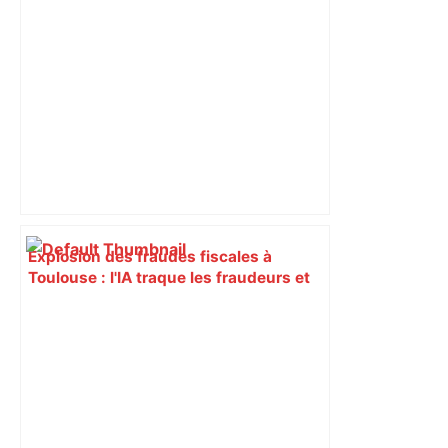
Explosion des fraudes fiscales à
Toulouse : l'IA traque les fraudeurs et
fait bondir les redressements de 94 % –
L'Opinion Indépendante