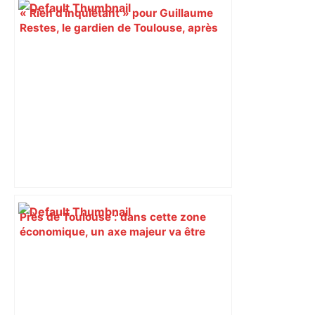
« Rien d'inquiétant » pour Guillaume
Restes, le gardien de Toulouse, après
sa sortie à Metz – L'Équipe
Près de Toulouse : dans cette zone
économique, un axe majeur va être
fermé en fin de soirée, voici les
déviations – Actu.fr