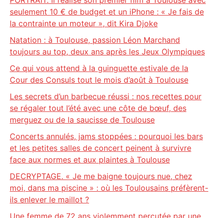
PORTRAIT. Il réalise son premier film à Toulouse avec
seulement 10 € de budget et un iPhone : « Je fais de
la contrainte un moteur », dit Kira Djoke
Natation : à Toulouse, passion Léon Marchand
toujours au top, deux ans après les Jeux Olympiques
Ce qui vous attend à la guinguette estivale de la
Cour des Consuls tout le mois d’août à Toulouse
Les secrets d’un barbecue réussi : nos recettes pour
se régaler tout l’été avec une côte de bœuf, des
merguez ou de la saucisse de Toulouse
Concerts annulés, jams stoppées : pourquoi les bars
et les petites salles de concert peinent à survivre
face aux normes et aux plaintes à Toulouse
DECRYPTAGE. « Je me baigne toujours nue, chez
moi, dans ma piscine » : où les Toulousains préfèrent-
ils enlever le maillot ?
Une femme de 72 ans violemment percutée par une