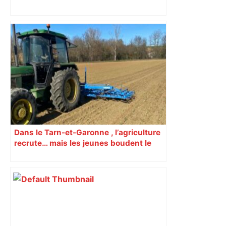
Toulouse : le viaduc de la ligne C du
métro achevé – Le Moniteur
Dans le Tarn-et-Garonne , l’agriculture
recrute… mais les jeunes boudent le
secteur