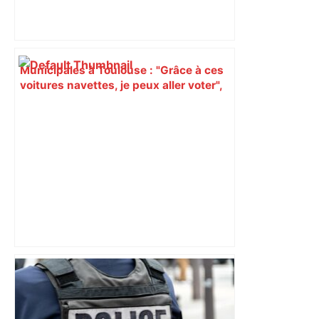
Municipales à Toulouse : "Grâce à ces
voitures navettes, je peux aller voter",
les Pradettes se mobilisent –
ladepeche.fr
Un baume sur la plaie : l'OM a gagné à
Toulouse mais n'a pas reconquis les
coeurs – L'Équipe