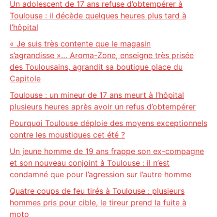
Un adolescent de 17 ans refuse d’obtempérer à
Toulouse : il décède quelques heures plus tard à
l’hôpital
« Je suis très contente que le magasin
s’agrandisse »… Aroma-Zone, enseigne très prisée
des Toulousains, agrandit sa boutique place du
Capitole
Toulouse : un mineur de 17 ans meurt à l’hôpital
plusieurs heures après avoir un refus d’obtempérer
Pourquoi Toulouse déploie des moyens exceptionnels
contre les moustiques cet été ?
Un jeune homme de 19 ans frappe son ex-compagne
et son nouveau conjoint à Toulouse : il n’est
condamné que pour l’agression sur l’autre homme
Quatre coups de feu tirés à Toulouse : plusieurs
hommes pris pour cible, le tireur prend la fuite à
moto