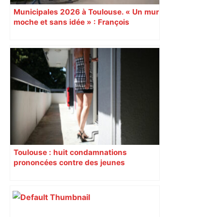
Municipales 2026 à Toulouse. « Un mur
moche et sans idée » : François
Piquemal (LFI), un détracteur de plus
du nouvel accueil du musée des
Augustins
Toulouse : huit condamnations
prononcées contre des jeunes
impliqués dans la prostitution
d’adolescentes