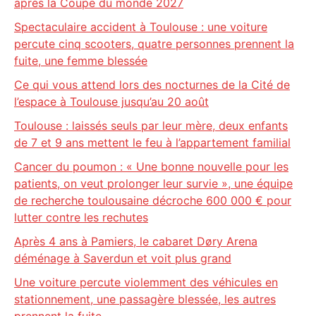
après la Coupe du monde 2027
Spectaculaire accident à Toulouse : une voiture
percute cinq scooters, quatre personnes prennent la
fuite, une femme blessée
Ce qui vous attend lors des nocturnes de la Cité de
l’espace à Toulouse jusqu’au 20 août
Toulouse : laissés seuls par leur mère, deux enfants
de 7 et 9 ans mettent le feu à l’appartement familial
Cancer du poumon : « Une bonne nouvelle pour les
patients, on veut prolonger leur survie », une équipe
de recherche toulousaine décroche 600 000 € pour
lutter contre les rechutes
Après 4 ans à Pamiers, le cabaret Døry Arena
déménage à Saverdun et voit plus grand
Une voiture percute violemment des véhicules en
stationnement, une passagère blessée, les autres