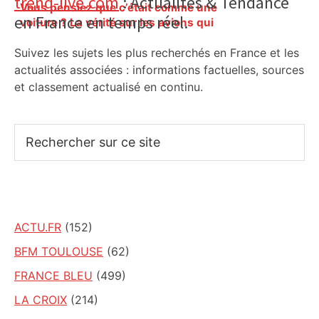
Primary
trend-live.com
: Actualités & Tendance
Vous pensiez que c’était comme une
en France en temps réel.
Sidebar
voiture ? La vérité sur les avions qui
reculent – ici.fr
Suivez les sujets les plus recherchés en France et les
actualités associées : informations factuelles, sources
et classement actualisé en continu.
Rechercher
sur
ce
site
ACTU.FR
(152)
BFM TOULOUSE
(62)
FRANCE BLEU
(499)
LA CROIX
(214)