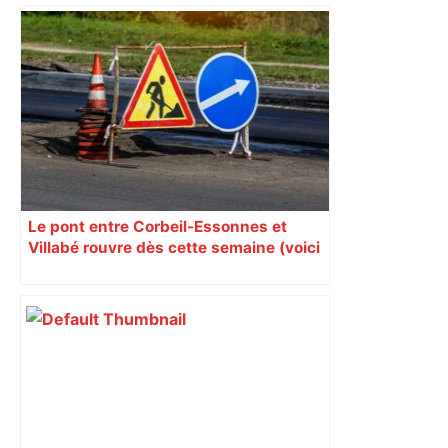
Toulouse-Marseille : à quelle heure et
sur quelle chaîne TV voir le match de la
25e journée de Ligue 1 – Le Parisien
Le pont entre Corbeil-Essonnes et
Villabé rouvre dès cette semaine (voici
quand)