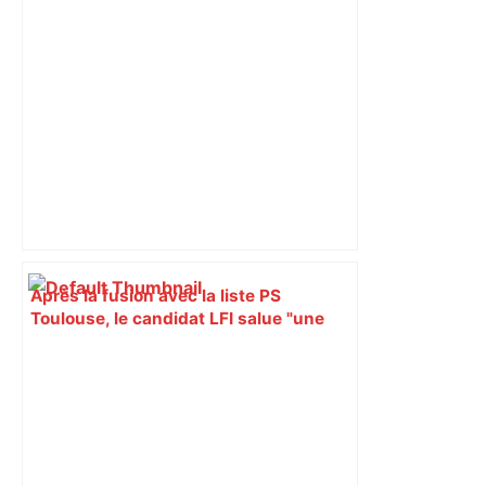
Après la fusion avec la liste PS
Toulouse, le candidat LFI salue "une
dynamique qui nous oblige à la
responsabilité" – Franceinfo