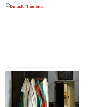
« Rien d'inquiétant » pour Guillaume
Restes, le gardien de Toulouse, après
sa sortie à Metz – L'Équipe