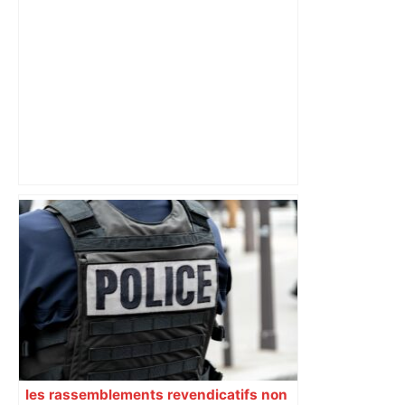
Municipales à Toulouse : "Grâce à ces
voitures navettes, je peux aller voter",
les Pradettes se mobilisent –
ladepeche.fr
les rassemblements revendicatifs non