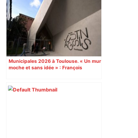
Municipales 2026 à Toulouse. « Un mur
moche et sans idée » : François
Piquemal (LFI), un détracteur de plus
du nouvel accueil du musée des
Augustins