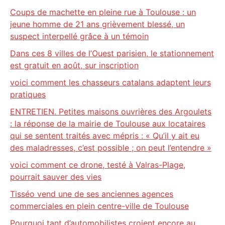
Coups de machette en pleine rue à Toulouse : un
jeune homme de 21 ans grièvement blessé, un
suspect interpellé grâce à un témoin
Dans ces 8 villes de l’Ouest parisien, le stationnement
est gratuit en août, sur inscription
voici comment les chasseurs catalans adaptent leurs
pratiques
ENTRETIEN. Petites maisons ouvrières des Argoulets
: la réponse de la mairie de Toulouse aux locataires
qui se sentent traités avec mépris : « Qu’il y ait eu
des maladresses, c’est possible ; on peut l’entendre »
voici comment ce drone, testé à Valras-Plage,
pourrait sauver des vies
Tisséo vend une de ses anciennes agences
commerciales en plein centre-ville de Toulouse
Pourquoi tant d’automobilistes croient encore au