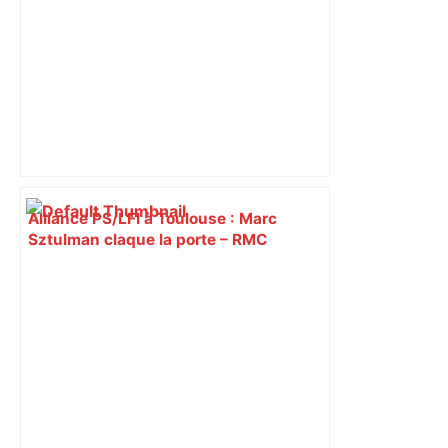
Alliance PS/LFI à Toulouse : Marc
Sztulman claque la porte – RMC