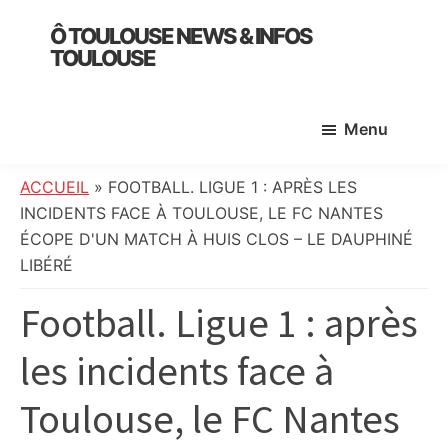
Skip
Skip
Skip
Ô TOULOUSE NEWS & INFOS
to
to
to
TOULOUSE
main
primary
footer
essentiel
content
sidebar
de
Menu
l’actualité
toulousaine
:
ACCUEIL
»
FOOTBALL. LIGUE 1 : APRÈS LES
info
INCIDENTS FACE À TOULOUSE, LE FC NANTES
locale,
ÉCOPE D'UN MATCH À HUIS CLOS – LE DAUPHINÉ
société,
LIBÉRÉ
culture,
Football. Ligue 1 : après
politique,
météo,
les incidents face à
faits
divers
Toulouse, le FC Nantes
et
initiatives