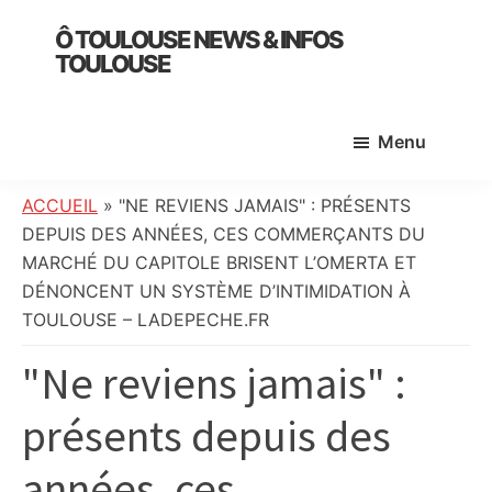
Skip
Skip
Skip
Ô TOULOUSE NEWS & INFOS
to
to
to
TOULOUSE
main
primary
footer
essentiel
content
sidebar
de
Menu
l’actualité
toulousaine
:
ACCUEIL
»
"NE REVIENS JAMAIS" : PRÉSENTS
info
DEPUIS DES ANNÉES, CES COMMERÇANTS DU
locale,
MARCHÉ DU CAPITOLE BRISENT L’OMERTA ET
société,
DÉNONCENT UN SYSTÈME D’INTIMIDATION À
culture,
TOULOUSE – LADEPECHE.FR
politique,
"Ne reviens jamais" :
météo,
faits
présents depuis des
divers
et
années, ces
initiatives