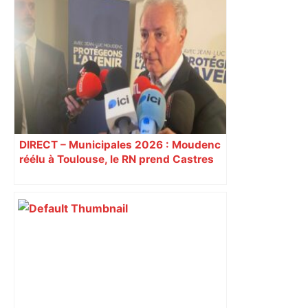
Toulouse. La Semaine du Cerveau au
Quai des Savoirs et au Muséum ​​​​​​ –
toulouseinfos.fr
DIRECT – Municipales 2026 : Moudenc
réélu à Toulouse, le RN prend Castres
et Carcassonne