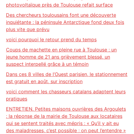
photovoltaïque près de Toulouse refait surface
Des chercheurs toulousains font une découverte
inquiétante : la péninsule Antarctique fond deux fois
plus vite que prévu
voici pourquoi le retour prend du temps
Coups de machette en pleine rue à Toulouse : un
jeune homme de 21 ans grièvement blessé, un
suspect interpellé grâce à un témoin
Dans ces 8 villes de l’Ouest parisien, le stationnement
est gratuit en août, sur inscription
voici comment les chasseurs catalans adaptent leurs
pratiques
ENTRETIEN. Petites maisons ouvrières des Argoulets
: la réponse de la mairie de Toulouse aux locataires
qui se sentent traités avec mépris : « Qu’il y ait eu
des maladresses, c’est possible ; on peut l’entendre »