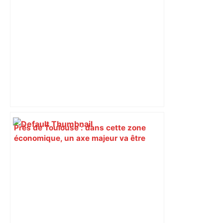
Toulouse pour une 31e édition –
ladepeche.fr
Près de Toulouse : dans cette zone
économique, un axe majeur va être
fermé en fin de soirée, voici les
déviations – Actu.fr