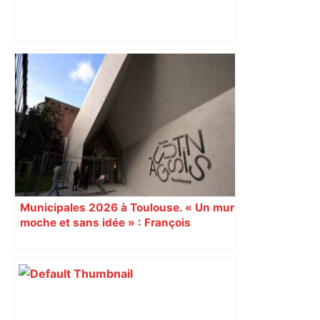
Un homme de 22 ans tué par balles
près d'un point de deal à Toulouse, la
piste du règlement de comptes
privilégiée – La Provence
Municipales 2026 à Toulouse. « Un mur
moche et sans idée » : François
Piquemal (LFI), un détracteur de plus
du nouvel accueil du musée des
Augustins