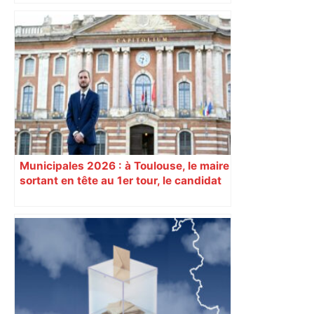
"C'est la reprise des bouchons et c'est
horrible", plus de 17 km de
ralentissements autour de Toulouse ce
jeudi matin, on vous donne les
secteurs à éviter – ladepeche.fr
Municipales 2026 : à Toulouse, le maire
sortant en tête au 1er tour, le candidat
insoumis crée la surprise