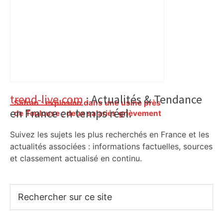
Primary
trend-live.com
: Actualités & Tendance
Safran : explosion dans une usine près
en France en temps réel.
Sidebar
de Toulouse ; deux salariés grièvement
blessés – Le Monde.fr
Suivez les sujets les plus recherchés en France et les
actualités associées : informations factuelles, sources
et classement actualisé en continu.
Rechercher
sur
ce