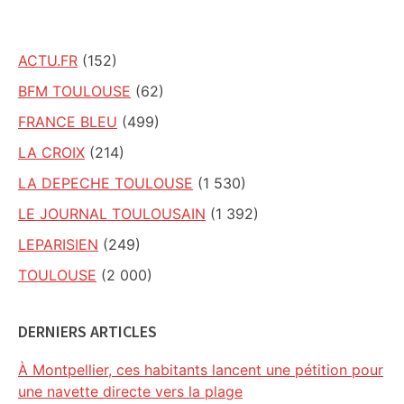
site
ACTU.FR
(152)
BFM TOULOUSE
(62)
FRANCE BLEU
(499)
LA CROIX
(214)
LA DEPECHE TOULOUSE
(1 530)
LE JOURNAL TOULOUSAIN
(1 392)
LEPARISIEN
(249)
TOULOUSE
(2 000)
DERNIERS ARTICLES
À Montpellier, ces habitants lancent une pétition pour
une navette directe vers la plage