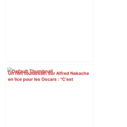
Un film toulousain sur Alfred Nakache
en lice pour les Oscars : "C’est
extraordinaire de se retrouver à Los
Angeles", selon Florence Miailhe –
ladepeche.fr