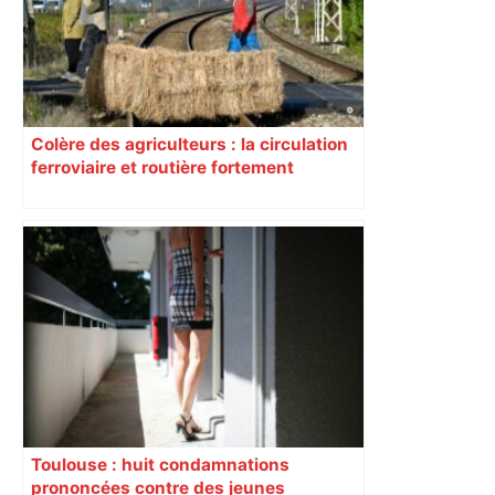
Colère des agriculteurs : la circulation
ferroviaire et routière fortement
perturbée en Haute-Garonne, l’A61
bloquée
Toulouse : huit condamnations
prononcées contre des jeunes