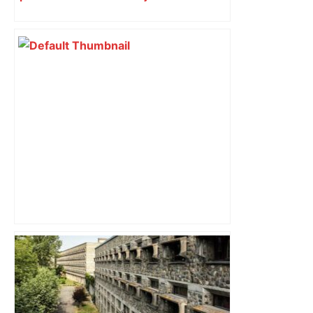
impliqués dans la prostitution
d’adolescentes
Une épaisse fumée s’échappe d’une
camionnette : les policiers découvrent
un chargement inattendu –
ladepeche.fr