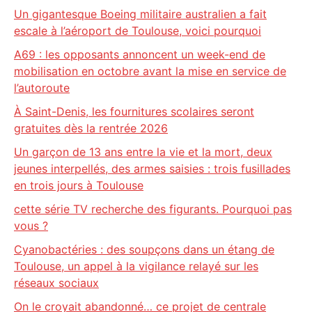
Un gigantesque Boeing militaire australien a fait
escale à l’aéroport de Toulouse, voici pourquoi
A69 : les opposants annoncent un week-end de
mobilisation en octobre avant la mise en service de
l’autoroute
À Saint-Denis, les fournitures scolaires seront
gratuites dès la rentrée 2026
Un garçon de 13 ans entre la vie et la mort, deux
jeunes interpellés, des armes saisies : trois fusillades
en trois jours à Toulouse
cette série TV recherche des figurants. Pourquoi pas
vous ?
Cyanobactéries : des soupçons dans un étang de
Toulouse, un appel à la vigilance relayé sur les
réseaux sociaux
On le croyait abandonné… ce projet de centrale