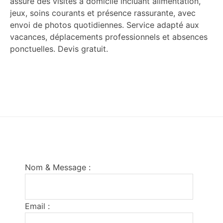
assure des visites à domicile incluant alimentation,
jeux, soins courants et présence rassurante, avec
envoi de photos quotidiennes. Service adapté aux
vacances, déplacements professionnels et absences
ponctuelles. Devis gratuit.
Footer
Nom & Message :
Email :