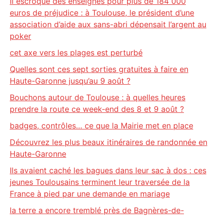
Il escroque des enseignes pour plus de 184 000
euros de préjudice : à Toulouse, le président d’une
association d’aide aux sans-abri dépensait l’argent au
poker
cet axe vers les plages est perturbé
Quelles sont ces sept sorties gratuites à faire en
Haute-Garonne jusqu’au 9 août ?
Bouchons autour de Toulouse : à quelles heures
prendre la route ce week-end des 8 et 9 août ?
badges, contrôles… ce que la Mairie met en place
Découvrez les plus beaux itinéraires de randonnée en
Haute-Garonne
Ils avaient caché les bagues dans leur sac à dos : ces
jeunes Toulousains terminent leur traversée de la
France à pied par une demande en mariage
la terre a encore tremblé près de Bagnères-de-