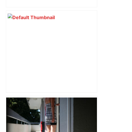
insoumis crée la surprise
"C’est l’une des plus fortes
fréquentations du circuit" : Toulouse
est-elle la capitale du poker amateur –
ladepeche.fr