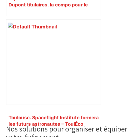
Dupont titulaires, la compo pour le
déplacement à Marseille contre Toulon
Primary
Toulouse. Spaceflight Institute formera
Sidebar
les futurs astronautes – ToulÉco
Nos solutions pour organiser et équiper