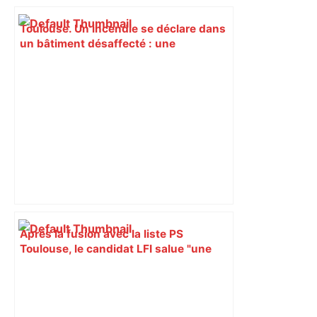
Toulouse. Un incendie se déclare dans
un bâtiment désaffecté : une
cinquantaine de migrants évacuée –
Actu.fr
Après la fusion avec la liste PS
Toulouse, le candidat LFI salue "une
dynamique qui nous oblige à la
responsabilité" – Franceinfo