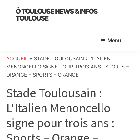
Skip
Skip
Skip
Ô TOULOUSE NEWS & INFOS
to
to
to
TOULOUSE
main
primary
footer
essentiel
content
sidebar
de
Menu
l’actualité
toulousaine
:
ACCUEIL
»
STADE TOULOUSAIN : L'ITALIEN
info
MENONCELLO SIGNE POUR TROIS ANS : SPORTS –
locale,
ORANGE – SPORTS – ORANGE
société,
Stade Toulousain :
culture,
politique,
L'Italien Menoncello
météo,
faits
signe pour trois ans :
divers
et
Sports – Orange –
initiatives