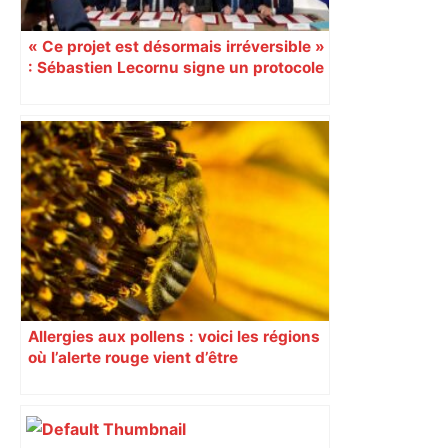
« Ce projet est désormais irréversible »
: Sébastien Lecornu signe un protocole
pour sacraliser la LGV Toulouse-
Bordeaux
Allergies aux pollens : voici les régions
où l’alerte rouge vient d’être
déclenchée