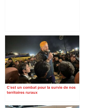
ENTRETIEN. Municipales 2026 à
Toulouse : sous le feu des critiques,
Briançon assume son alliance avec
Piquemal, "ce n’est pas un accord de
postes" – ladepeche.fr
C’est un combat pour la survie de nos
territoires ruraux