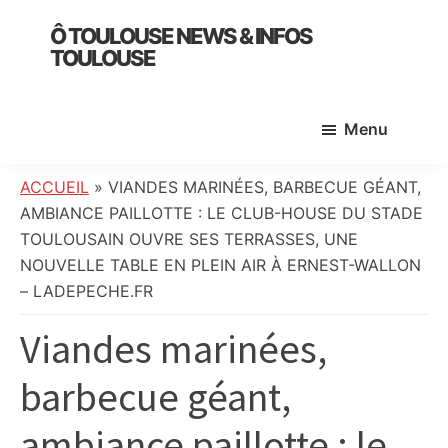
Skip
Skip
Skip
Ô TOULOUSE NEWS & INFOS
to
to
to
TOULOUSE
main
primary
footer
essentiel
content
sidebar
de
Menu
l’actualité
toulousaine
:
ACCUEIL
»
VIANDES MARINÉES, BARBECUE GÉANT,
info
AMBIANCE PAILLOTTE : LE CLUB-HOUSE DU STADE
locale,
TOULOUSAIN OUVRE SES TERRASSES, UNE
société,
NOUVELLE TABLE EN PLEIN AIR À ERNEST-WALLON
culture,
– LADEPECHE.FR
politique,
Viandes marinées,
météo,
faits
barbecue géant,
divers
et
ambiance paillotte : le
initiatives