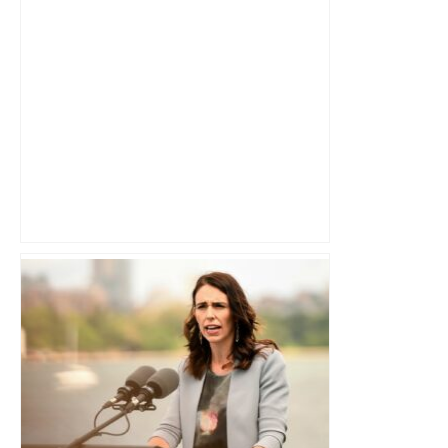
Toulouse. Spaceflight Institute formera
les futurs astronautes – ToulÉco