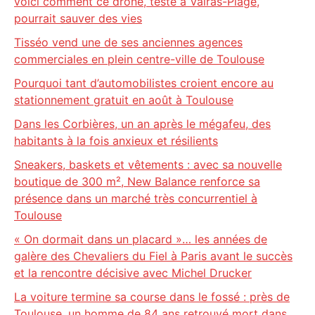
voici comment ce drone, testé à Valras-Plage,
pourrait sauver des vies
Tisséo vend une de ses anciennes agences
commerciales en plein centre-ville de Toulouse
Pourquoi tant d’automobilistes croient encore au
stationnement gratuit en août à Toulouse
Dans les Corbières, un an après le mégafeu, des
habitants à la fois anxieux et résilients
Sneakers, baskets et vêtements : avec sa nouvelle
boutique de 300 m², New Balance renforce sa
présence dans un marché très concurrentiel à
Toulouse
« On dormait dans un placard »… les années de
galère des Chevaliers du Fiel à Paris avant le succès
et la rencontre décisive avec Michel Drucker
La voiture termine sa course dans le fossé : près de
Toulouse, un homme de 84 ans retrouvé mort dans