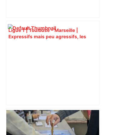
Ligue 1 | Toulouse – Marseille |
Expressifs mais peu agressifs, les
joueurs de l'OM sont-ils des faux
méchants – Eurosport
Un drone provoque un chaos aérien à
Toulouse : ce que risque vraiment un
pilote hors des clous – France 3