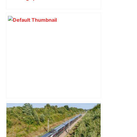
Chars, musique et surprises : la
Marche des Fiertés revient en juin à
Toulouse pour une 31e édition –
ladepeche.fr