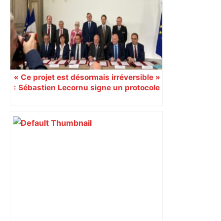
cinquantaine de migrants évacuée –
Actu.fr
« Ce projet est désormais irréversible »
: Sébastien Lecornu signe un protocole
pour sacraliser la LGV Toulouse-
Bordeaux