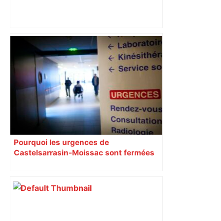
"C'est la reprise des bouchons et c'est
horrible", plus de 17 km de
ralentissements autour de Toulouse ce
jeudi matin, on vous donne les
secteurs à éviter – ladepeche.fr
Pourquoi les urgences de
Castelsarrasin-Moissac sont fermées
toute la semaine ?