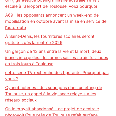
Un gigantesque Boeing militaire australien a fait
escale à l’aéroport de Toulouse, voici pourquoi
A69 : les opposants annoncent un week-end de
mobilisation en octobre avant la mise en service de
l’autoroute
À Saint-Denis, les fournitures scolaires seront
gratuites dès la rentrée 2026
Un garçon de 13 ans entre la vie et la mort, deux
jeunes interpellés, des armes saisies : trois fusillades
en trois jours à Toulouse
cette série TV recherche des figurants. Pourquoi pas
vous ?
Cyanobactéries : des soupçons dans un étang de
Toulouse, un appel à la vigilance relayé sur les
réseaux sociaux
On le croyait abandonné… ce projet de centrale
photovoltaïque près de Toulouse refait surface