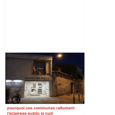
Au volant d’un 38 tonnes, un chauffeur
très alcoolisé arrache 15 mètres de
clôture sur un site d’Airbus ; ce
professionnel de la route est contrôlé
avec 1,7 g d’alcool dans le sang. –
ladepeche.fr
pourquoi ces communes rallument
l’éclairage public la nuit