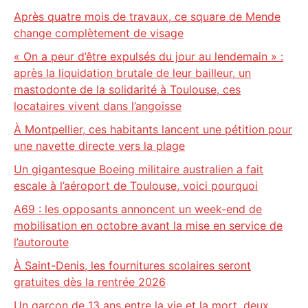
Après quatre mois de travaux, ce square de Mende
change complètement de visage
« On a peur d’être expulsés du jour au lendemain » :
après la liquidation brutale de leur bailleur, un
mastodonte de la solidarité à Toulouse, ces
locataires vivent dans l’angoisse
À Montpellier, ces habitants lancent une pétition pour
une navette directe vers la plage
Un gigantesque Boeing militaire australien a fait
escale à l’aéroport de Toulouse, voici pourquoi
A69 : les opposants annoncent un week-end de
mobilisation en octobre avant la mise en service de
l’autoroute
À Saint-Denis, les fournitures scolaires seront
gratuites dès la rentrée 2026
Un garçon de 13 ans entre la vie et la mort, deux