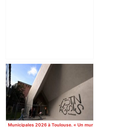
Toulouse ? – Actu.fr
« Rien d'inquiétant » pour Guillaume
Restes, le gardien de Toulouse, après
sa sortie à Metz – L'Équipe
Municipales 2026 à Toulouse. « Un mur