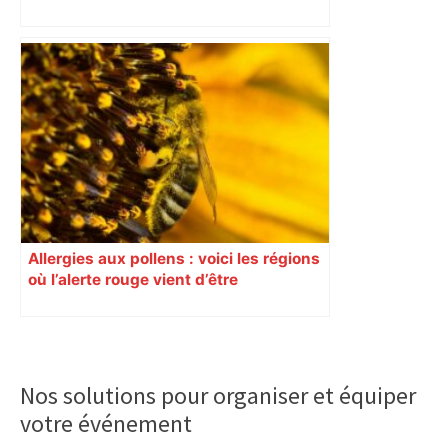
rouvrira en 2031
Allergies aux pollens : voici les régions
où l’alerte rouge vient d’être
déclenchée
Primary
Sidebar
Nos solutions pour organiser et équiper
votre événement