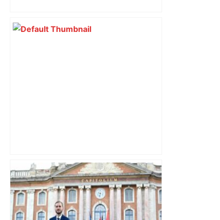
Alliance PS/LFI à Toulouse : Marc
Sztulman claque la porte – RMC