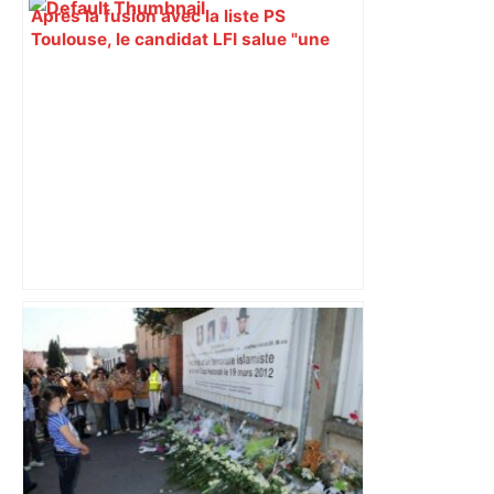
Après la fusion avec la liste PS
Toulouse, le candidat LFI salue "une
dynamique qui nous oblige à la
responsabilité" – Franceinfo
ENTRETIEN. Municipales 2026 à
Toulouse : sous le feu des critiques,
Briançon assume son alliance avec
Piquemal, "ce n’est pas un accord de
postes" – ladepeche.fr