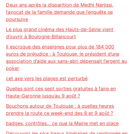
Deux ans après la disparition de Medhi Narjissi,
l’avocat de la famille demande que l’enquête se
poursuive
Le plus grand cinéma des Hauts-de-Seine vient
d’ouvrir à Boulogne-Billancourt
Il escroque des enseignes pour plus de 184 000
euros de préjudice : à Toulouse, le président d’une
association d’aide aux sans-abri dépensait l’argent au
poker
cet axe vers les plages est perturbé
Quelles sont ces sept sorties gratuites à faire en
Haute-Garonne jusqu’au 9 août ?
Bouchons autour de Toulouse : à quelles heures
prendre la route ce week-end des 8 et 9 août ?
badges, contrôles… ce que la Mairie met en place
Découvrez les plus beaux itinéraires de randonnée en