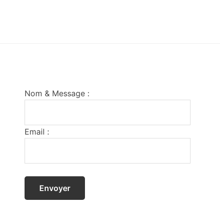
Footer
Nom & Message :
Email :