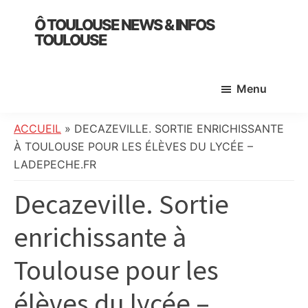
Skip
Skip
Skip
Ô TOULOUSE NEWS & INFOS
to
to
to
TOULOUSE
main
primary
footer
essentiel
content
sidebar
de
Menu
l’actualité
toulousaine
:
ACCUEIL
»
DECAZEVILLE. SORTIE ENRICHISSANTE
info
À TOULOUSE POUR LES ÉLÈVES DU LYCÉE –
locale,
LADEPECHE.FR
société,
Decazeville. Sortie
culture,
politique,
enrichissante à
météo,
faits
Toulouse pour les
divers
et
élèves du lycée –
initiatives