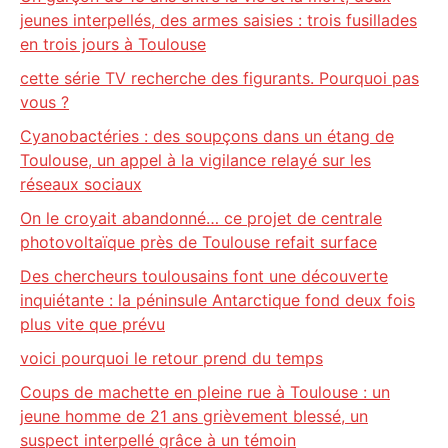
jeunes interpellés, des armes saisies : trois fusillades
en trois jours à Toulouse
cette série TV recherche des figurants. Pourquoi pas
vous ?
Cyanobactéries : des soupçons dans un étang de
Toulouse, un appel à la vigilance relayé sur les
réseaux sociaux
On le croyait abandonné… ce projet de centrale
photovoltaïque près de Toulouse refait surface
Des chercheurs toulousains font une découverte
inquiétante : la péninsule Antarctique fond deux fois
plus vite que prévu
voici pourquoi le retour prend du temps
Coups de machette en pleine rue à Toulouse : un
jeune homme de 21 ans grièvement blessé, un
suspect interpellé grâce à un témoin