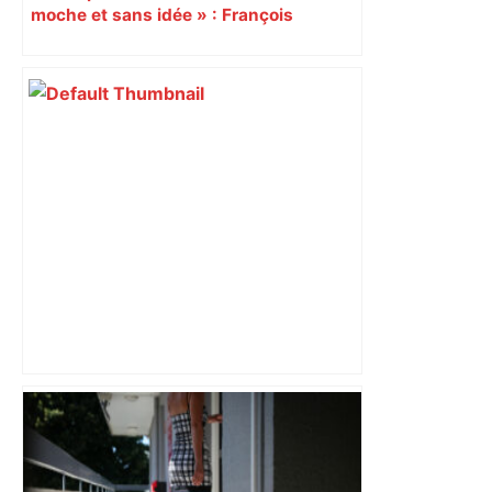
moche et sans idée » : François
Piquemal (LFI), un détracteur de plus
du nouvel accueil du musée des
Augustins
"C'est la reprise des bouchons et c'est
horrible", plus de 17 km de
ralentissements autour de Toulouse ce
jeudi matin, on vous donne les