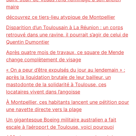
maire
découvrez ce tiers-lieu atypique de Montpellier
Disparition d’un Toulousain à La Réunion : un corps
retrouvé dans une ravine, il pourrait s’agir de celui de
Quentin Dumontier
Après quatre mois de travaux, ce square de Mende
change complètement de visage
« On a peur d’être expulsés du jour au lendemain » :
après la liquidation brutale de leur bailleur, un
mastodonte de la solidarité à Toulouse, ces
locataires vivent dans l’angoisse
À Montpellier, ces habitants lancent une pétition pour
une navette directe vers la plage
Un gigantesque Boeing militaire australien a fait
escale à l’aéroport de Toulouse, voici pourquoi