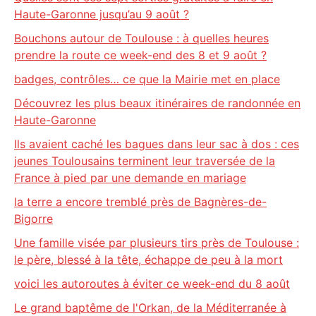
Haute-Garonne jusqu’au 9 août ?
Bouchons autour de Toulouse : à quelles heures
prendre la route ce week-end des 8 et 9 août ?
badges, contrôles… ce que la Mairie met en place
Découvrez les plus beaux itinéraires de randonnée en
Haute-Garonne
Ils avaient caché les bagues dans leur sac à dos : ces
jeunes Toulousains terminent leur traversée de la
France à pied par une demande en mariage
la terre a encore tremblé près de Bagnères-de-
Bigorre
Une famille visée par plusieurs tirs près de Toulouse :
le père, blessé à la tête, échappe de peu à la mort
voici les autoroutes à éviter ce week-end du 8 août
Le grand baptême de l'Orkan, de la Méditerranée à