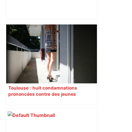
"C’est l’une des plus fortes
fréquentations du circuit" : Toulouse
est-elle la capitale du poker amateur –
ladepeche.fr
Toulouse : huit condamnations
prononcées contre des jeunes
impliqués dans la prostitution
d’adolescentes