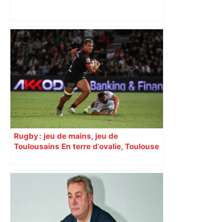
Trains supprimés, lignes coupées : de
gros travaux SNCF vont perturber le
trafic autour de Toulouse, voici les axes
concernés – ladepeche.fr
Rugby : jeu de mains, jeu de
Toulousains En terre d’ovalie, Toulouse
est capitale avec son club, le Stade
toulousain, accumulant les titres, mais
revendiquant surtout son art du jeu en
mouvement, vif et spectaculaire.
Décryptage. Série (4 / 10)