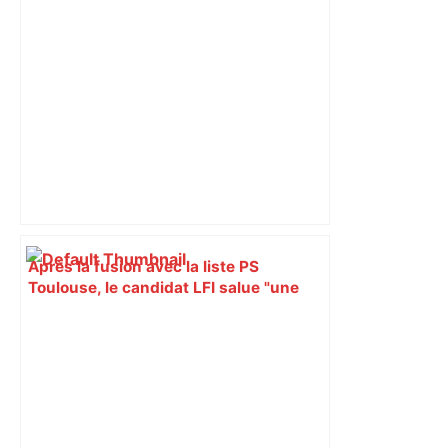
Après la fusion avec la liste PS
Toulouse, le candidat LFI salue "une
dynamique qui nous oblige à la
responsabilité" – Franceinfo