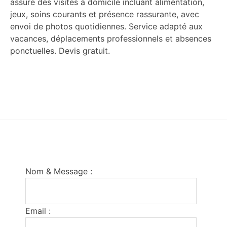
assure des visites à domicile incluant alimentation,
jeux, soins courants et présence rassurante, avec
envoi de photos quotidiennes. Service adapté aux
vacances, déplacements professionnels et absences
ponctuelles. Devis gratuit.
Footer
Nom & Message :
Email :