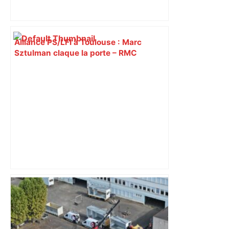
Alliance PS/LFI à Toulouse : Marc
Sztulman claque la porte – RMC
"C'est la reprise des bouchons et c'est
horrible", plus de 17 km de
ralentissements autour de Toulouse ce
jeudi matin, on vous donne les