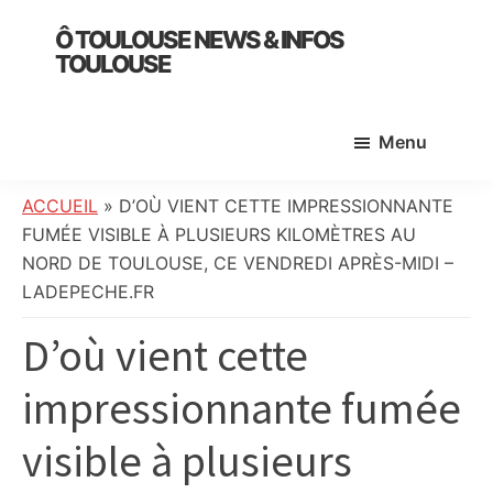
Skip
Skip
Skip
Ô TOULOUSE NEWS & INFOS
to
to
to
TOULOUSE
main
primary
footer
essentiel
content
sidebar
de
Menu
l’actualité
toulousaine
:
ACCUEIL
»
D’OÙ VIENT CETTE IMPRESSIONNANTE
info
FUMÉE VISIBLE À PLUSIEURS KILOMÈTRES AU
locale,
NORD DE TOULOUSE, CE VENDREDI APRÈS-MIDI –
société,
LADEPECHE.FR
culture,
D’où vient cette
politique,
météo,
impressionnante fumée
faits
divers
visible à plusieurs
et
initiatives