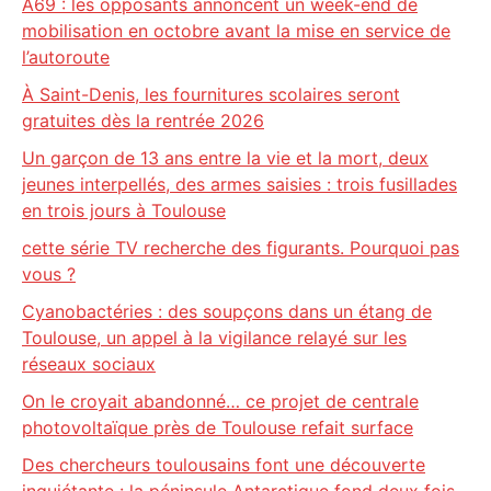
A69 : les opposants annoncent un week-end de
mobilisation en octobre avant la mise en service de
l’autoroute
À Saint-Denis, les fournitures scolaires seront
gratuites dès la rentrée 2026
Un garçon de 13 ans entre la vie et la mort, deux
jeunes interpellés, des armes saisies : trois fusillades
en trois jours à Toulouse
cette série TV recherche des figurants. Pourquoi pas
vous ?
Cyanobactéries : des soupçons dans un étang de
Toulouse, un appel à la vigilance relayé sur les
réseaux sociaux
On le croyait abandonné… ce projet de centrale
photovoltaïque près de Toulouse refait surface
Des chercheurs toulousains font une découverte