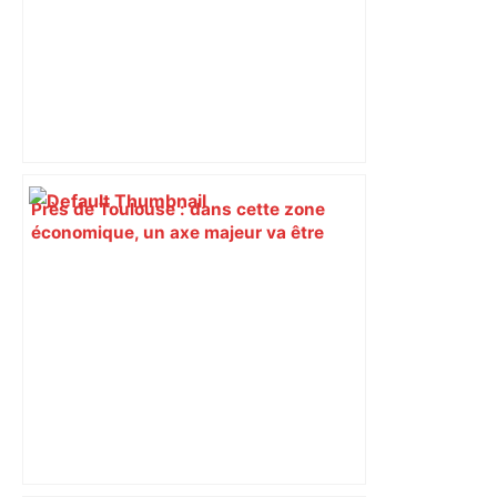
Près de Toulouse : dans cette zone
économique, un axe majeur va être
fermé en fin de soirée, voici les
déviations – Actu.fr