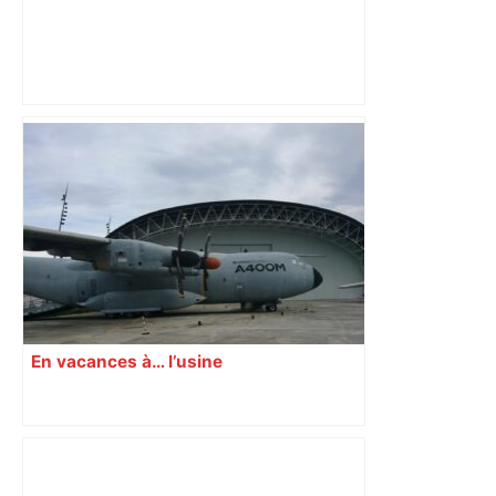
Un jeune de 20 ans en urgence
absolue après avoir reçu un coup de
couteau à Toulouse – ladepeche.fr
En vacances à… l’usine