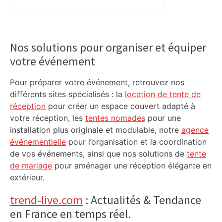
un recours pour contester l’élection de
Jean-Luc Moudenc
Primary
Sidebar
Nos solutions pour organiser et équiper
votre événement
Pour préparer votre événement, retrouvez nos
différents sites spécialisés : la
location de tente de
réception
pour créer un espace couvert adapté à
votre réception, les
tentes nomades
pour une
installation plus originale et modulable, notre
agence
événementielle
pour l’organisation et la coordination
de vos événements, ainsi que nos solutions de
tente
de mariage
pour aménager une réception élégante en
extérieur.
trend-live.com
: Actualités & Tendance
en France en temps réel.