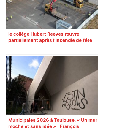
secteurs à éviter – ladepeche.fr
le collège Hubert Reeves rouvre
partiellement après l’incendie de l’été
Municipales 2026 à Toulouse. « Un mur
moche et sans idée » : François
Piquemal (LFI), un détracteur de plus