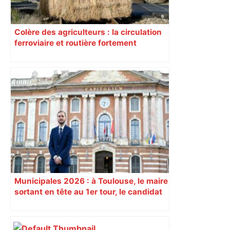
Colère des agriculteurs : la circulation
ferroviaire et routière fortement
perturbée en Haute-Garonne, l’A61
bloquée
Municipales 2026 : à Toulouse, le maire
sortant en tête au 1er tour, le candidat
insoumis crée la surprise