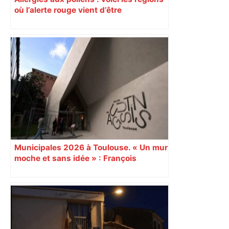
où l’alerte rouge vient d’être
déclenchée
Municipales 2026 à Toulouse. « Un mur
moche et sans idée » : François
Piquemal (LFI), un détracteur de plus
du nouvel accueil du musée des
Augustins