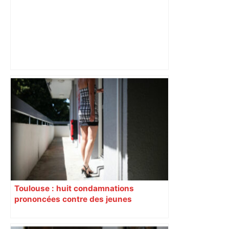
Bilan du marché du logement neuf :
une lueur d'espoir pour l'immobilier à
Toulouse ? – Actu.fr
Toulouse : huit condamnations
prononcées contre des jeunes
impliqués dans la prostitution
d’adolescentes