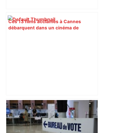
Ces 13 films acclamés à Cannes
débarquent dans un cinéma de
Toulouse ce week-end pour des
projections spéciales, avant leur sortie
officielle – ladepeche.fr
Près de Toulouse : dans cette zone
économique, un axe majeur va être
fermé en fin de soirée, voici les
déviations – Actu.fr