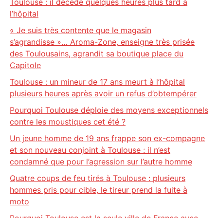
Toulouse : il décède quelques heures plus tard à
l’hôpital
« Je suis très contente que le magasin
s’agrandisse »… Aroma-Zone, enseigne très prisée
des Toulousains, agrandit sa boutique place du
Capitole
Toulouse : un mineur de 17 ans meurt à l’hôpital
plusieurs heures après avoir un refus d’obtempérer
Pourquoi Toulouse déploie des moyens exceptionnels
contre les moustiques cet été ?
Un jeune homme de 19 ans frappe son ex-compagne
et son nouveau conjoint à Toulouse : il n’est
condamné que pour l’agression sur l’autre homme
Quatre coups de feu tirés à Toulouse : plusieurs
hommes pris pour cible, le tireur prend la fuite à
moto