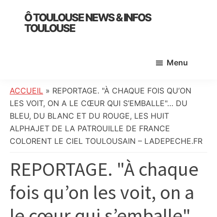
Skip
Skip
Skip
Ô TOULOUSE NEWS & INFOS
to
to
to
TOULOUSE
main
primary
footer
essentiel
content
sidebar
de
Menu
l’actualité
toulousaine
:
ACCUEIL
»
REPORTAGE. "À CHAQUE FOIS QU’ON
info
LES VOIT, ON A LE CŒUR QUI S’EMBALLE"… DU
locale,
BLEU, DU BLANC ET DU ROUGE, LES HUIT
société,
ALPHAJET DE LA PATROUILLE DE FRANCE
culture,
COLORENT LE CIEL TOULOUSAIN – LADEPECHE.FR
politique,
REPORTAGE. "À chaque
météo,
faits
fois qu’on les voit, on a
divers
et
le cœur qui s’emballe"…
initiatives