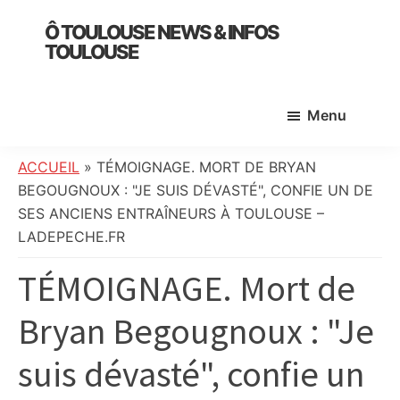
Skip
Skip
Skip
Ô TOULOUSE NEWS & INFOS
to
to
to
TOULOUSE
main
primary
footer
essentiel
content
sidebar
de
Menu
l’actualité
toulousaine
:
ACCUEIL
»
TÉMOIGNAGE. MORT DE BRYAN
info
BEGOUGNOUX : "JE SUIS DÉVASTÉ", CONFIE UN DE
locale,
SES ANCIENS ENTRAÎNEURS À TOULOUSE –
société,
LADEPECHE.FR
culture,
TÉMOIGNAGE. Mort de
politique,
météo,
Bryan Begougnoux : "Je
faits
divers
suis dévasté", confie un
et
initiatives