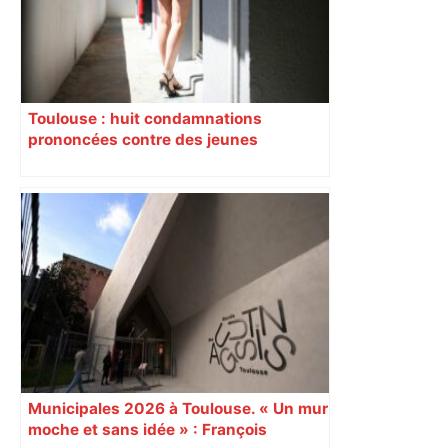
Toulouse : huit condamnations
prononcées contre des jeunes
impliqués dans la prostitution
d’adolescentes
Municipales 2026 à Toulouse. « Un mur
moche et sans idée » : François