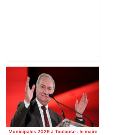
Stade Toulousain : "Le plus grand club
au monde !" Tommaso Menoncello
révèle les coulisses de sa signature à
Toulouse malgré l’intérêt du RC Toulon
et "l’aspect économique" – ladepeche.fr
Municipales 2026 à Toulouse : le maire