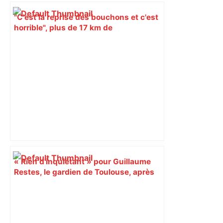
"C'est la reprise des bouchons et c'est
horrible", plus de 17 km de
ralentissements autour de Toulouse ce
jeudi matin, on vous donne les
secteurs à éviter – ladepeche.fr
« Rien d'inquiétant » pour Guillaume
Restes, le gardien de Toulouse, après
sa sortie à Metz – L'Équipe