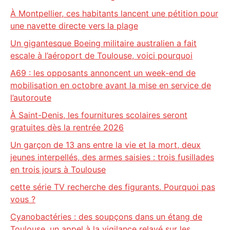
À Montpellier, ces habitants lancent une pétition pour
une navette directe vers la plage
Un gigantesque Boeing militaire australien a fait
escale à l’aéroport de Toulouse, voici pourquoi
A69 : les opposants annoncent un week-end de
mobilisation en octobre avant la mise en service de
l’autoroute
À Saint-Denis, les fournitures scolaires seront
gratuites dès la rentrée 2026
Un garçon de 13 ans entre la vie et la mort, deux
jeunes interpellés, des armes saisies : trois fusillades
en trois jours à Toulouse
cette série TV recherche des figurants. Pourquoi pas
vous ?
Cyanobactéries : des soupçons dans un étang de
Toulouse, un appel à la vigilance relayé sur les