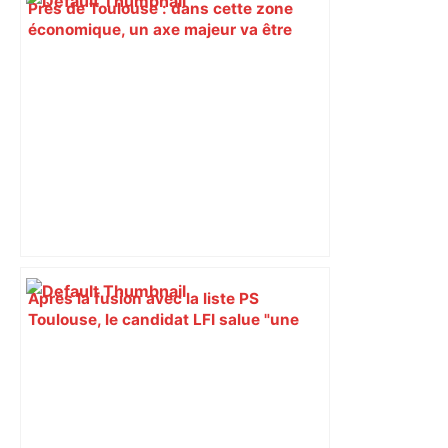
Près de Toulouse : dans cette zone
économique, un axe majeur va être
fermé en fin de soirée, voici les
déviations – Actu.fr
Après la fusion avec la liste PS
Toulouse, le candidat LFI salue "une
dynamique qui nous oblige à la
responsabilité" – Franceinfo