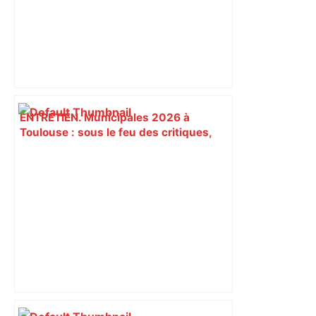
ENTRETIEN. Municipales 2026 à
Toulouse : sous le feu des critiques,
Briançon assume son alliance avec
Piquemal, "ce n’est pas un accord de
postes" – ladepeche.fr