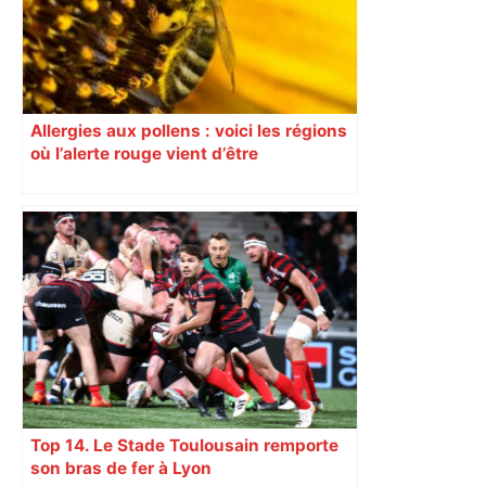
Allergies aux pollens : voici les régions
où l’alerte rouge vient d’être
déclenchée
Top 14. Le Stade Toulousain remporte
son bras de fer à Lyon