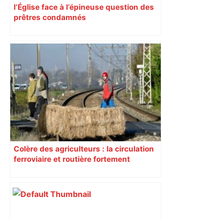
l’Église face à l’épineuse question des
prêtres condamnés
Colère des agriculteurs : la circulation
ferroviaire et routière fortement
perturbée en Haute-Garonne, l’A61
bloquée