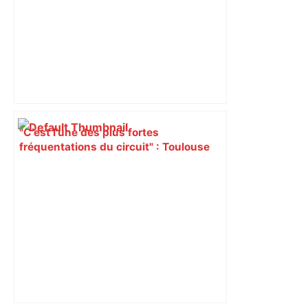
"C’est l’une des plus fortes
fréquentations du circuit" : Toulouse
est-elle la capitale du poker amateur –
ladepeche.fr