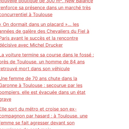
nouvelle boutique de 300 m², New Balance
renforce sa présence dans un marché très
concurrentiel à Toulouse
« On dormait dans un placard »… les
années de galère des Chevaliers du Fiel à
Paris avant le succès et la rencontre
décisive avec Michel Drucker
La voiture termine sa course dans le fossé :
près de Toulouse, un homme de 84 ans
retrouvé mort dans son véhicule
Une femme de 70 ans chute dans la
Garonne à Toulouse : secourue par les
pompiers, elle est évacuée dans un état
grave
Elle sort du métro et croise son ex-
compagnon par hasard : à Toulouse, une
femme se fait agresser devant son