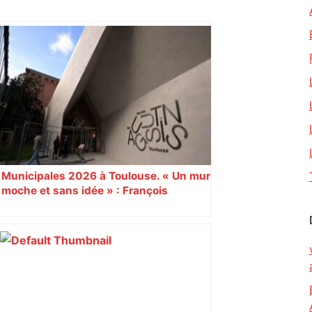
Municipales 2026 à Toulouse. « Un mur
moche et sans idée » : François
Piquemal (LFI), un détracteur de plus
du nouvel accueil du musée des
Augustins