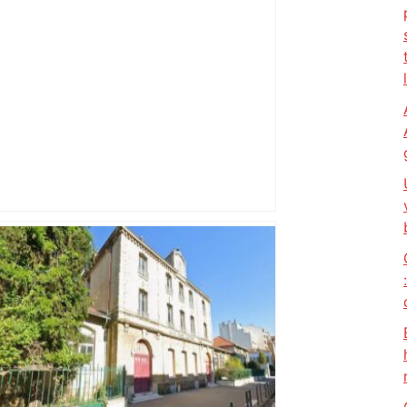
Capilla en bleu ciel pour combien de
temps encore ? Toulouse et l'UBB aux
aguets – Rugbynistere