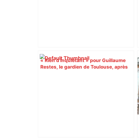
« Rien d'inquiétant » pour Guillaume
Restes, le gardien de Toulouse, après
sa sortie à Metz – L'Équipe