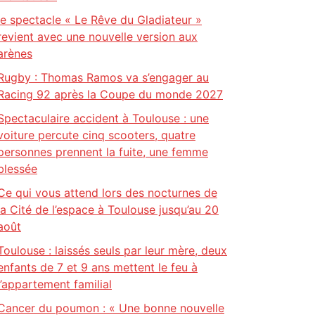
le spectacle « Le Rêve du Gladiateur »
revient avec une nouvelle version aux
arènes
Rugby : Thomas Ramos va s’engager au
Racing 92 après la Coupe du monde 2027
Spectaculaire accident à Toulouse : une
voiture percute cinq scooters, quatre
personnes prennent la fuite, une femme
blessée
Ce qui vous attend lors des nocturnes de
la Cité de l’espace à Toulouse jusqu’au 20
août
Toulouse : laissés seuls par leur mère, deux
enfants de 7 et 9 ans mettent le feu à
l’appartement familial
Cancer du poumon : « Une bonne nouvelle