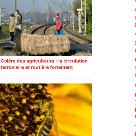
Colère des agriculteurs : la circulation
ferroviaire et routière fortement
perturbée en Haute-Garonne, l’A61
bloquée