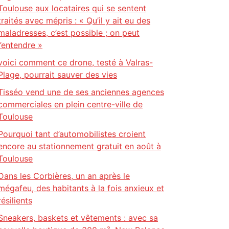
Toulouse aux locataires qui se sentent
traités avec mépris : « Qu’il y ait eu des
maladresses, c’est possible ; on peut
l’entendre »
voici comment ce drone, testé à Valras-
Plage, pourrait sauver des vies
Tisséo vend une de ses anciennes agences
commerciales en plein centre-ville de
Toulouse
Pourquoi tant d’automobilistes croient
encore au stationnement gratuit en août à
Toulouse
Dans les Corbières, un an après le
mégafeu, des habitants à la fois anxieux et
résilients
Sneakers, baskets et vêtements : avec sa