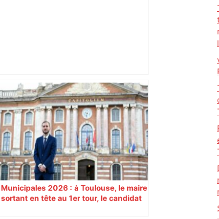
Alliance PS/LFI à Toulouse : Marc
Sztulman claque la porte – RMC
Municipales 2026 : à Toulouse, le maire
sortant en tête au 1er tour, le candidat
insoumis crée la surprise