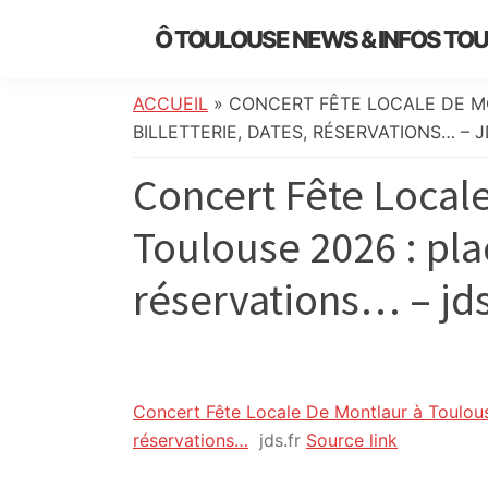
Skip
Skip
Skip
Skip
Ô TOULOUSE NEWS & INFOS TO
to
to
to
to
essentiel
primary
main
primary
footer
de
navigation
content
sidebar
ACCUEIL
»
CONCERT FÊTE LOCALE DE M
l’actualité
BILLETTERIE, DATES, RÉSERVATIONS… – J
toulousaine
Concert Fête Local
:
info
Toulouse 2026 : plac
locale,
société,
réservations… – jds
culture,
politique,
météo,
faits
divers
Concert Fête Locale De Montlaur à Toulouse 
et
réservations…
jds.fr
Source link
initiatives