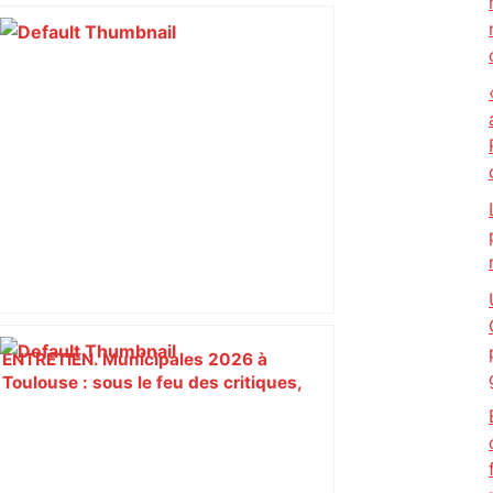
ENTRETIEN. Municipales 2026 à
Toulouse : sous le feu des critiques,
Briançon assume son alliance avec
Piquemal, "ce n’est pas un accord de
postes" – ladepeche.fr