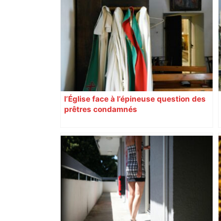
"C'est la reprise des bouchons et c'est
horrible", plus de 17 km de
ralentissements autour de Toulouse ce
jeudi matin, on vous donne les
secteurs à éviter – ladepeche.fr
l’Église face à l’épineuse question des
prêtres condamnés