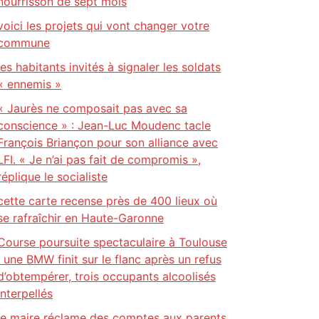
nourrisson de sept mois
voici les projets qui vont changer votre
commune
les habitants invités à signaler les soldats
« ennemis »
« Jaurès ne composait pas avec sa
conscience » : Jean-Luc Moudenc tacle
François Briançon pour son alliance avec
LFI. « Je n’ai pas fait de compromis »,
réplique le socialiste
cette carte recense près de 400 lieux où
se rafraîchir en Haute-Garonne
Course poursuite spectaculaire à Toulouse
: une BMW finit sur le flanc après un refus
d’obtempérer, trois occupants alcoolisés
interpellés
le maire réclame des comptes aux parents