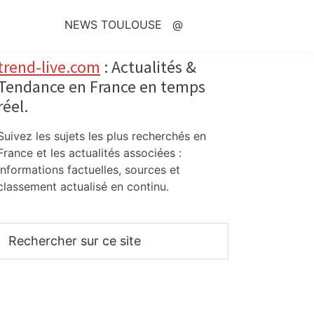
NEWS TOULOUSE
@
Primary
trend-live.com
: Actualités &
Tendance en France en temps
Sidebar
réel.
Suivez les sujets les plus recherchés en
France et les actualités associées :
informations factuelles, sources et
classement actualisé en continu.
Rechercher
sur
ce
site