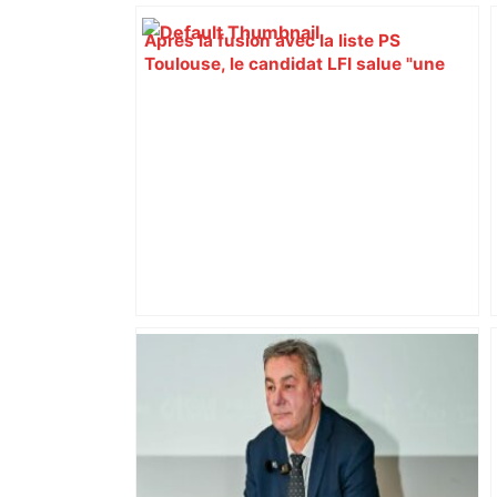
Après la fusion avec la liste PS
Toulouse, le candidat LFI salue "une
dynamique qui nous oblige à la
responsabilité" – Franceinfo
Près de Toulouse : dans cette zone
économique, un axe majeur va être
fermé en fin de soirée, voici les
déviations – Actu.fr