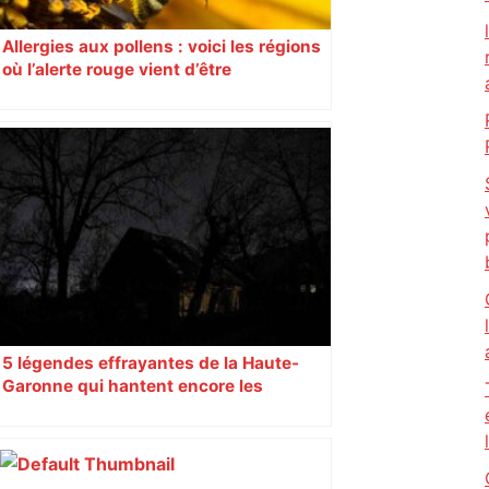
Allergies aux pollens : voici les régions
où l’alerte rouge vient d’être
déclenchée
5 légendes effrayantes de la Haute-
Garonne qui hantent encore les
villages aujourd’hui