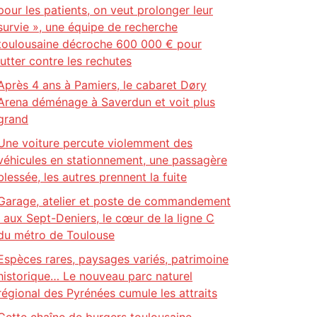
pour les patients, on veut prolonger leur
survie », une équipe de recherche
toulousaine décroche 600 000 € pour
lutter contre les rechutes
Après 4 ans à Pamiers, le cabaret Døry
Arena déménage à Saverdun et voit plus
grand
Une voiture percute violemment des
véhicules en stationnement, une passagère
blessée, les autres prennent la fuite
Garage, atelier et poste de commandement
: aux Sept-Deniers, le cœur de la ligne C
du métro de Toulouse
Espèces rares, paysages variés, patrimoine
historique… Le nouveau parc naturel
régional des Pyrénées cumule les attraits