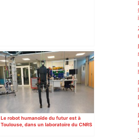
Toulouse. Pour la sortie de leur nouvel
album, Bigflo et Oli vont rencontrer
leurs fans, voici quand et où – Actu.fr
Le robot humanoïde du futur est à
Toulouse, dans un laboratoire du CNRS