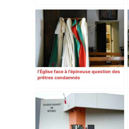
Bilan du marché du logement neuf :
une lueur d'espoir pour l'immobilier à
Toulouse ? – Actu.fr
l’Église face à l’épineuse question des
prêtres condamnés