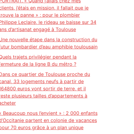
PORTRAIT. « Quand j’allais chez mes
clients, j’étais en mission, il fallait que je
trouve la panne » : pour le plombier
Philippe Leclaire, le rideau se baisse sur 34
ans d’artisanat engagé à Toulouse
Une nouvelle étape dans la construction du
futur bombardier d’eau amphibie toulousain
Quels trajets privilégier pendant la
fermeture de la ligne B du métro ?
Dans ce quartier de Toulouse proche du
canal, 33 logements neufs à partir de
164800 euros vont sortir de terre, et il
reste plusieurs tailles d’appartements à
acheter
« Beaucoup nous l’envient » : 2 000 enfants
d’Occitanie partent en colonie de vacances
pour 70 euros grâce à un plan unique