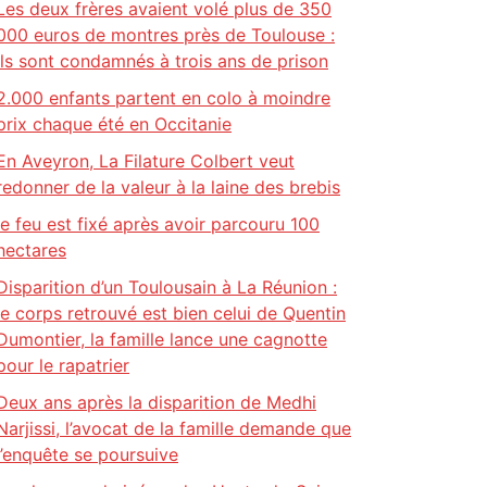
Les deux frères avaient volé plus de 350
000 euros de montres près de Toulouse :
ils sont condamnés à trois ans de prison
2.000 enfants partent en colo à moindre
prix chaque été en Occitanie
En Aveyron, La Filature Colbert veut
redonner de la valeur à la laine des brebis
le feu est fixé après avoir parcouru 100
hectares
Disparition d’un Toulousain à La Réunion :
le corps retrouvé est bien celui de Quentin
Dumontier, la famille lance une cagnotte
pour le rapatrier
Deux ans après la disparition de Medhi
Narjissi, l’avocat de la famille demande que
l’enquête se poursuive