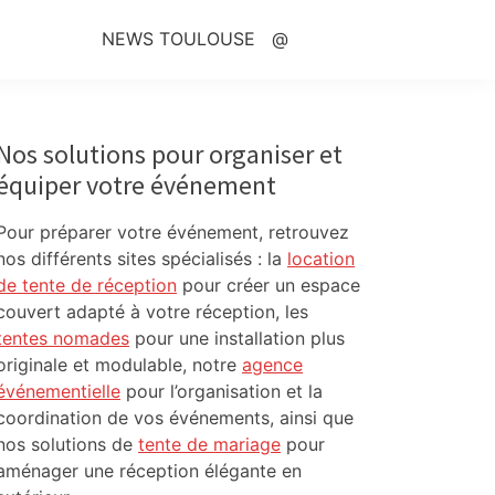
NEWS TOULOUSE
@
Primary
Sidebar
Nos solutions pour organiser et
équiper votre événement
Pour préparer votre événement, retrouvez
nos différents sites spécialisés : la
location
de tente de réception
pour créer un espace
couvert adapté à votre réception, les
tentes nomades
pour une installation plus
originale et modulable, notre
agence
événementielle
pour l’organisation et la
coordination de vos événements, ainsi que
nos solutions de
tente de mariage
pour
aménager une réception élégante en