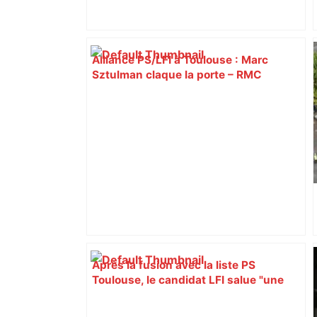
Alliance PS/LFI à Toulouse : Marc
Sztulman claque la porte – RMC
Après la fusion avec la liste PS
Toulouse, le candidat LFI salue "une
dynamique qui nous oblige à la
responsabilité" – Franceinfo