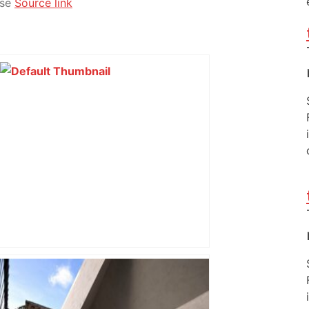
se
Source link
ENTRETIEN. Municipales 2026 à
Toulouse : sous le feu des critiques,
Briançon assume son alliance avec