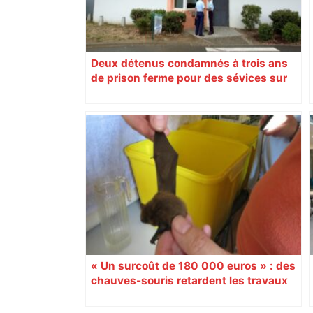
Deux détenus condamnés à trois ans
de prison ferme pour des sévices sur
un voisin de cellule à Toulouse
« Un surcoût de 180 000 euros » : des
chauves-souris retardent les travaux
de reconversion de l’ancien Parc des
expositions de Toulouse