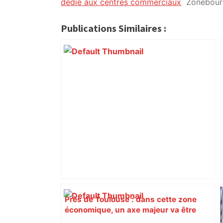
citoyennes
dédié aux centres commerciaux
Zonebour
Publications Similaires :
Près de Toulouse : dans cette zone
économique, un axe majeur va être
fermé en fin de soirée, voici les