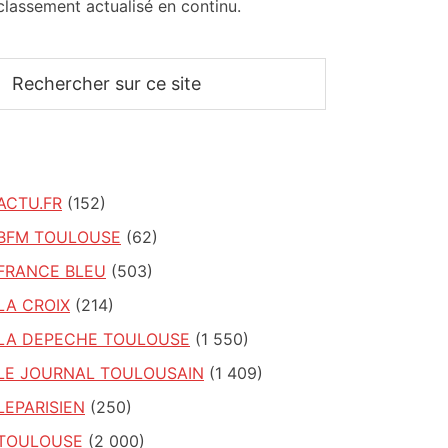
classement actualisé en continu.
Rechercher
sur
ce
site
ACTU.FR
(152)
BFM TOULOUSE
(62)
FRANCE BLEU
(503)
LA CROIX
(214)
LA DEPECHE TOULOUSE
(1 550)
LE JOURNAL TOULOUSAIN
(1 409)
LEPARISIEN
(250)
TOULOUSE
(2 000)