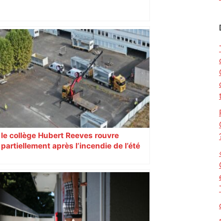
"C'est la reprise des bouchons et c'est
horrible", plus de 17 km de
ralentissements autour de Toulouse ce
jeudi matin, on vous donne les
secteurs à éviter – ladepeche.fr
le collège Hubert Reeves rouvre
partiellement après l’incendie de l’été