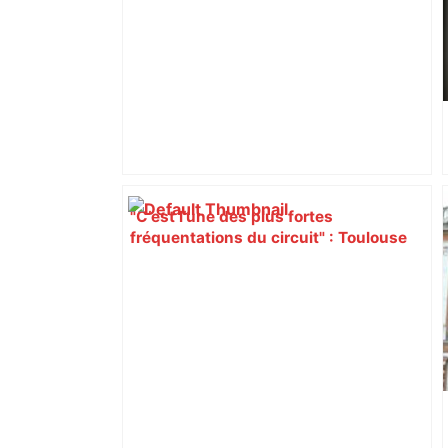
"C’est l’une des plus fortes
fréquentations du circuit" : Toulouse
est-elle la capitale du poker amateur –
ladepeche.fr