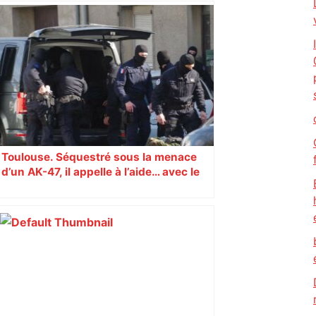
Toulouse. Séquestré sous la menace
d’un AK-47, il appelle à l’aide… avec le
portable d’un ravisseur endormi