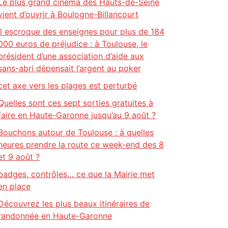
Le plus grand cinéma des Hauts-de-Seine
vient d’ouvrir à Boulogne-Billancourt
Il escroque des enseignes pour plus de 184
000 euros de préjudice : à Toulouse, le
président d’une association d’aide aux
sans-abri dépensait l’argent au poker
cet axe vers les plages est perturbé
Quelles sont ces sept sorties gratuites à
faire en Haute-Garonne jusqu’au 9 août ?
Bouchons autour de Toulouse : à quelles
heures prendre la route ce week-end des 8
et 9 août ?
badges, contrôles… ce que la Mairie met
en place
Découvrez les plus beaux itinéraires de
randonnée en Haute-Garonne