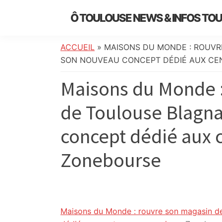
Skip
Skip
Skip
Skip
Ô TOULOUSE NEWS & INFOS TO
to
to
to
to
essentiel
primary
main
primary
footer
de
navigation
content
sidebar
ACCUEIL
»
MAISONS DU MONDE : ROUVR
l’actualité
SON NOUVEAU CONCEPT DÉDIÉ AUX CE
toulousaine
Maisons du Monde :
:
info
de Toulouse Blagn
locale,
société,
concept dédié aux 
culture,
politique,
Zonebourse
météo,
faits
divers
et
initiatives
Maisons du Monde : rouvre son magasin d