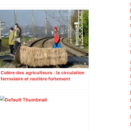
insoumis crée la surprise
Colère des agriculteurs : la circulation
ferroviaire et routière fortement
perturbée en Haute-Garonne, l’A61
bloquée