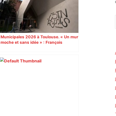
Piquemal, "ce n’est pas un accord de
postes" – ladepeche.fr
Municipales 2026 à Toulouse. « Un mur
moche et sans idée » : François
Piquemal (LFI), un détracteur de plus
du nouvel accueil du musée des
Augustins