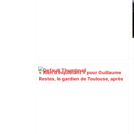
déviations – Actu.fr
« Rien d'inquiétant » pour Guillaume
Restes, le gardien de Toulouse, après
sa sortie à Metz – L'Équipe