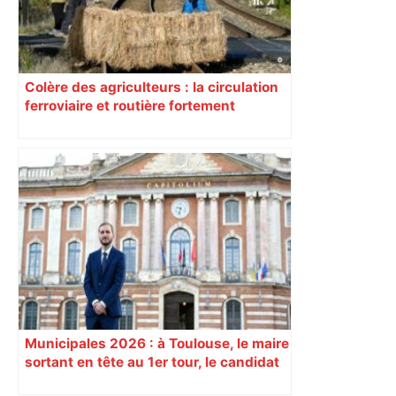
Colère des agriculteurs : la circulation
ferroviaire et routière fortement
perturbée en Haute-Garonne, l’A61
bloquée
Municipales 2026 : à Toulouse, le maire
sortant en tête au 1er tour, le candidat
insoumis crée la surprise