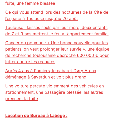
fuite, une femme blessée
Ce qui vous attend lors des nocturnes de la Cité de
l’espace à Toulouse jusqu’au 20 août
Toulouse : laissés seuls par leur mère, deux enfants
de 7 et 9 ans mettent le feu à l’appartement familial
Cancer du poumon : « Une bonne nouvelle pour les
patients, on veut prolonger leur survie », une équipe
de recherche toulousaine décroche 600 000 € pour
lutter contre les rechutes
Après 4 ans à Pamiers, le cabaret Døry Arena
déménage à Saverdun et voit plus grand
Une voiture percute violemment des véhicules en
stationnement, une passagère blessée, les autres
prennent la fuite
Location de Bureau à Labège :