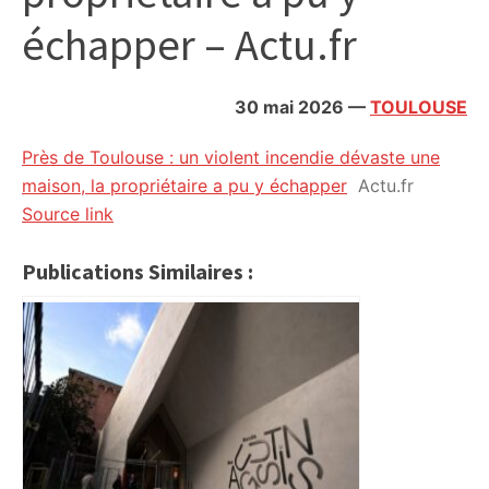
citoyennes
échapper – Actu.fr
30 mai 2026
—
TOULOUSE
Près de Toulouse : un violent incendie dévaste une
maison, la propriétaire a pu y échapper
Actu.fr
Source link
Publications Similaires :