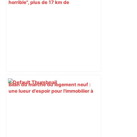
horrible", plus de 17 km de
ralentissements autour de Toulouse ce
jeudi matin, on vous donne les
secteurs à éviter – ladepeche.fr
Bilan du marché du logement neuf :
une lueur d'espoir pour l'immobilier à
Toulouse ? – Actu.fr