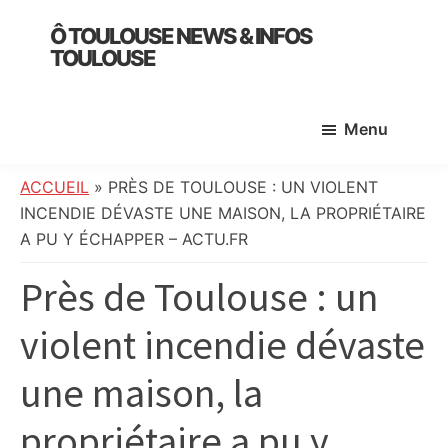
Skip
Skip
Skip
Ô TOULOUSE NEWS & INFOS
to
to
to
TOULOUSE
main
primary
footer
essentiel
content
sidebar
de
Menu
l’actualité
toulousaine
:
ACCUEIL
»
PRÈS DE TOULOUSE : UN VIOLENT
info
INCENDIE DÉVASTE UNE MAISON, LA PROPRIÉTAIRE
locale,
A PU Y ÉCHAPPER – ACTU.FR
société,
Près de Toulouse : un
culture,
politique,
violent incendie dévaste
météo,
faits
une maison, la
divers
et
propriétaire a pu y
initiatives