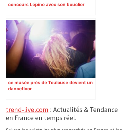
concours Lépine avec son bouclier
contre les feux de forêt
ce musée près de Toulouse devient un
dancefloor
Primary
trend-live.com
: Actualités & Tendance
en France en temps réel.
Sidebar