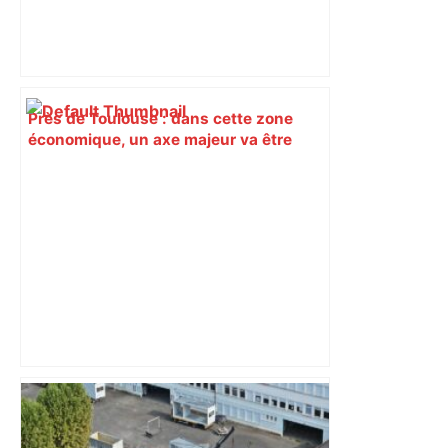
Près de Toulouse : dans cette zone
économique, un axe majeur va être
fermé en fin de soirée, voici les
déviations – Actu.fr
Alliance PS/LFI à Toulouse : Marc
Sztulman claque la porte – RMC