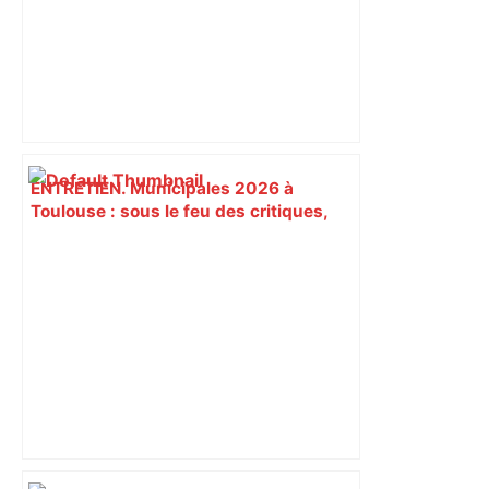
ENTRETIEN. Municipales 2026 à
Toulouse : sous le feu des critiques,
Briançon assume son alliance avec
Piquemal, "ce n’est pas un accord de
postes" – ladepeche.fr