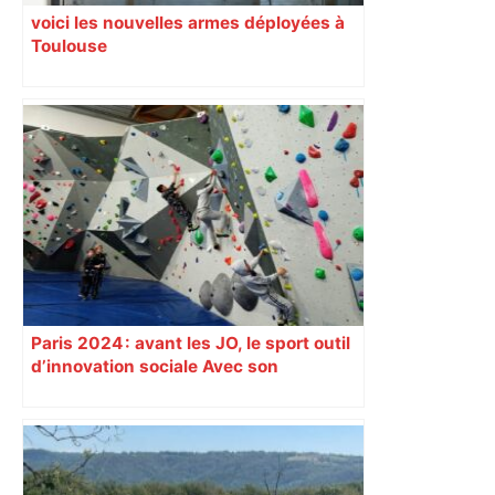
voici les nouvelles armes déployées à
Toulouse
Paris 2024 : avant les JO, le sport outil
d’innovation sociale Avec son
programme « Impact 2024 », le Comité
d’organisation des Jeux de Paris
soutient depuis deux ans des
centaines de projets à vocation sociale.
Exemple à Toulouse et à Tarbes, avec