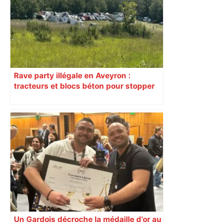
l’escalade qui espère dépasser le mur
d’indifférence des quartiers populaires.
Reportage
Rave party illégale en Aveyron :
tracteurs et blocs béton pour stopper
l’arrivée des teufeurs
Un Gardois décroche la médaille d’or au