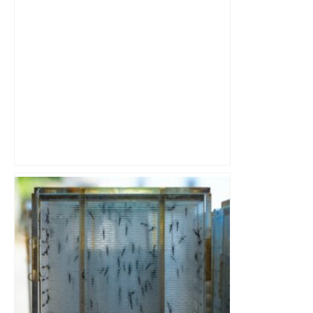
Il devait jouer un "match des légendes"
à Toulouse : l'ancien footballeur Bryan
Bergougnoux est mort victime d'un
malaise – L'Indépendant