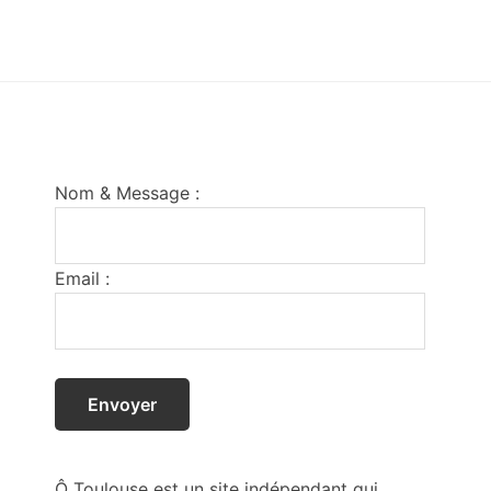
Footer
Nom & Message :
Email :
Ô Toulouse est un site indépendant qui