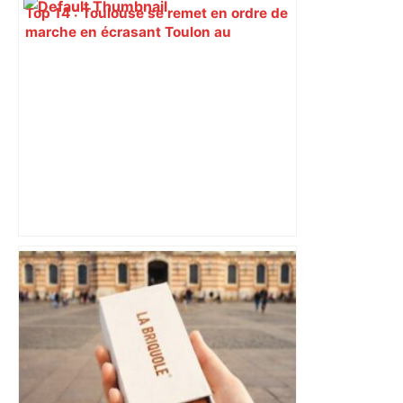
Top 14 : Toulouse se remet en ordre de
marche en écrasant Toulon au
Vélodrome – Sud Ouest
LGV Bordeaux-Toulouse-Dax : le
dossier relancé, « on investit pour un
siècle » – Sud Ouest