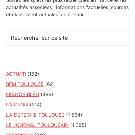
Suivez les sujets les plus recherchés en France et les
actualités associées : informations factuelles, sources
et classement actualisé en continu.
Rechercher
sur
ce
site
ACTU.FR
(152)
BFM TOULOUSE
(62)
FRANCE BLEU
(499)
LA CROIX
(214)
LA DEPECHE TOULOUSE
(1 534)
LE JOURNAL TOULOUSAIN
(1 395)