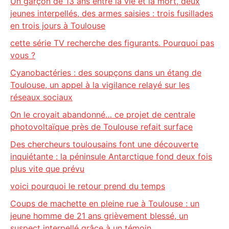
Un garçon de 13 ans entre la vie et la mort, deux
jeunes interpellés, des armes saisies : trois fusillades
en trois jours à Toulouse
cette série TV recherche des figurants. Pourquoi pas
vous ?
Cyanobactéries : des soupçons dans un étang de
Toulouse, un appel à la vigilance relayé sur les
réseaux sociaux
On le croyait abandonné… ce projet de centrale
photovoltaïque près de Toulouse refait surface
Des chercheurs toulousains font une découverte
inquiétante : la péninsule Antarctique fond deux fois
plus vite que prévu
voici pourquoi le retour prend du temps
Coups de machette en pleine rue à Toulouse : un
jeune homme de 21 ans grièvement blessé, un
suspect interpellé grâce à un témoin