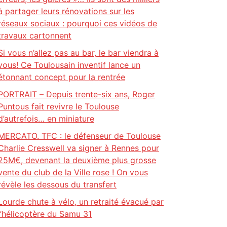
à partager leurs rénovations sur les
réseaux sociaux : pourquoi ces vidéos de
travaux cartonnent
Si vous n’allez pas au bar, le bar viendra à
vous! Ce Toulousain inventif lance un
étonnant concept pour la rentrée
PORTRAIT – Depuis trente-six ans, Roger
Puntous fait revivre le Toulouse
d’autrefois… en miniature
MERCATO. TFC : le défenseur de Toulouse
Charlie Cresswell va signer à Rennes pour
25M€, devenant la deuxième plus grosse
vente du club de la Ville rose ! On vous
révèle les dessous du transfert
Lourde chute à vélo, un retraité évacué par
l’hélicoptère du Samu 31