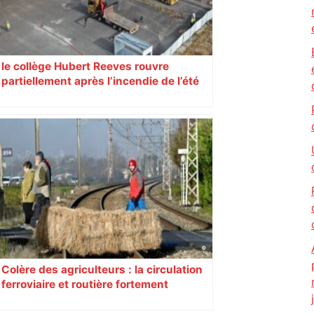
le collège Hubert Reeves rouvre
partiellement après l’incendie de l’été
Colère des agriculteurs : la circulation
ferroviaire et routière fortement
perturbée en Haute-Garonne, l’A61
bloquée