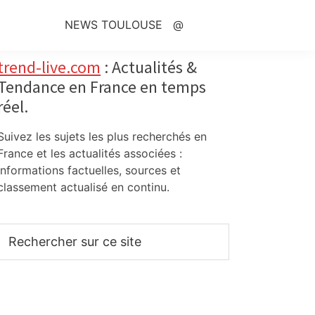
NEWS TOULOUSE
@
Primary
trend-live.com
: Actualités &
Tendance en France en temps
Sidebar
réel.
Suivez les sujets les plus recherchés en
France et les actualités associées :
informations factuelles, sources et
classement actualisé en continu.
Rechercher
sur
ce
site