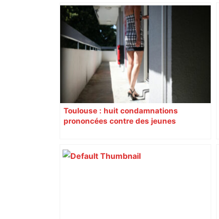
Toulouse : huit condamnations
prononcées contre des jeunes
impliqués dans la prostitution
d’adolescentes