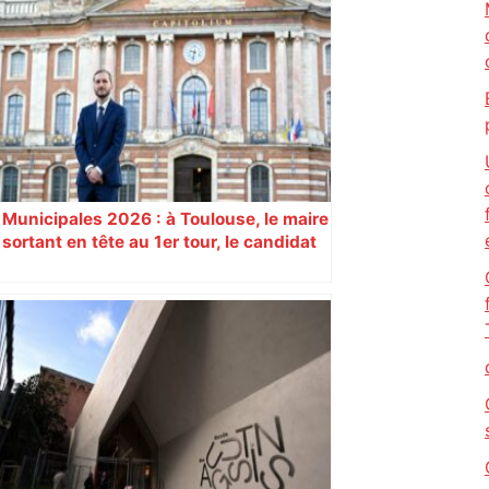
Bilan du marché du logement neuf :
une lueur d'espoir pour l'immobilier à
Toulouse ? – Actu.fr
Municipales 2026 : à Toulouse, le maire
sortant en tête au 1er tour, le candidat
insoumis crée la surprise