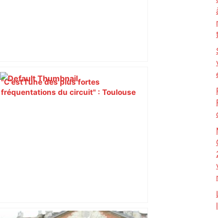
"C’est l’une des plus fortes
fréquentations du circuit" : Toulouse
est-elle la capitale du poker amateur –
ladepeche.fr