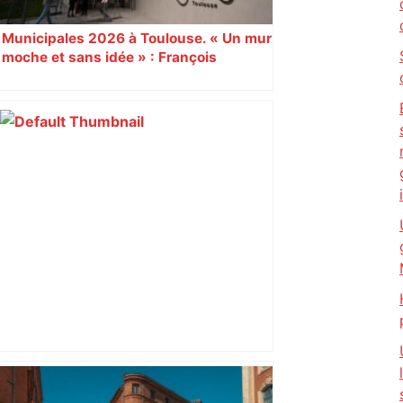
Municipales 2026 à Toulouse. « Un mur
moche et sans idée » : François
Piquemal (LFI), un détracteur de plus
du nouvel accueil du musée des
Augustins
Hommage du Palais des sports de