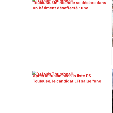
Toulouse. Un incendie se déclare dans
un bâtiment désaffecté : une
cinquantaine de migrants évacuée –
Actu.fr
Après la fusion avec la liste PS
Toulouse, le candidat LFI salue "une
dynamique qui nous oblige à la
responsabilité" – Franceinfo