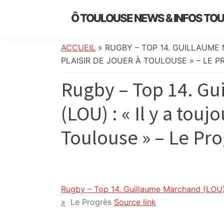
Skip
Skip
Skip
Skip
Ô TOULOUSE NEWS & INFOS TO
to
to
to
to
essentiel
primary
main
primary
footer
de
navigation
content
sidebar
ACCUEIL
»
RUGBY – TOP 14. GUILLAUME 
l’actualité
PLAISIR DE JOUER À TOULOUSE » – LE 
toulousaine
Rugby – Top 14. G
:
info
(LOU) : « Il y a touj
locale,
société,
Toulouse » – Le Pr
culture,
politique,
météo,
faits
divers
Rugby – Top 14. Guillaume Marchand (LOU) : 
et
»
Le Progrès
Source link
initiatives