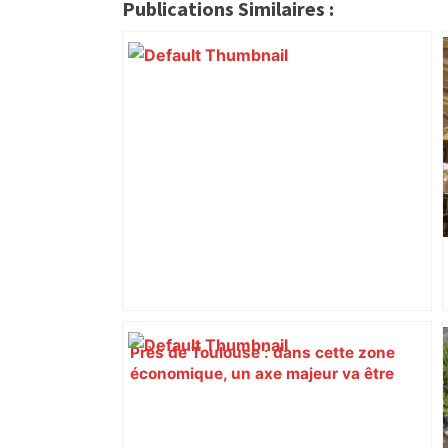
citoyennes
Publications Similaires :
Près de Toulouse : dans cette zone
économique, un axe majeur va être
fermé en fin de soirée, voici les
déviations – Actu.fr