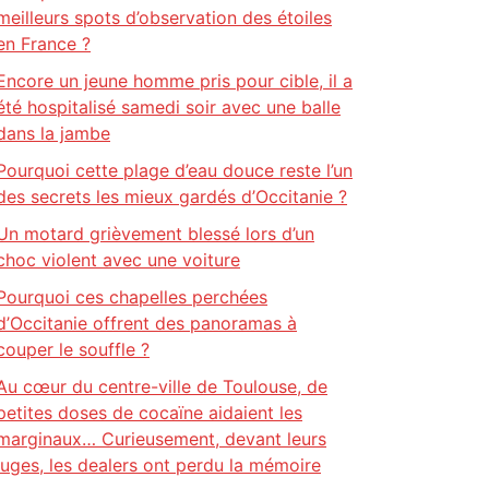
meilleurs spots d’observation des étoiles
en France ?
Encore un jeune homme pris pour cible, il a
été hospitalisé samedi soir avec une balle
dans la jambe
Pourquoi cette plage d’eau douce reste l’un
des secrets les mieux gardés d’Occitanie ?
Un motard grièvement blessé lors d’un
choc violent avec une voiture
Pourquoi ces chapelles perchées
d’Occitanie offrent des panoramas à
couper le souffle ?
Au cœur du centre-ville de Toulouse, de
petites doses de cocaïne aidaient les
marginaux… Curieusement, devant leurs
juges, les dealers ont perdu la mémoire