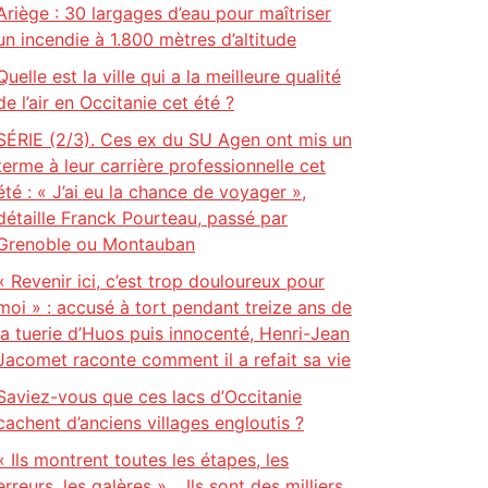
Ariège : 30 largages d’eau pour maîtriser
un incendie à 1.800 mètres d’altitude
Quelle est la ville qui a la meilleure qualité
de l’air en Occitanie cet été ?
SÉRIE (2/3). Ces ex du SU Agen ont mis un
terme à leur carrière professionnelle cet
été : « J’ai eu la chance de voyager »,
détaille Franck Pourteau, passé par
Grenoble ou Montauban
« Revenir ici, c’est trop douloureux pour
moi » : accusé à tort pendant treize ans de
la tuerie d’Huos puis innocenté, Henri-Jean
Jacomet raconte comment il a refait sa vie
Saviez-vous que ces lacs d’Occitanie
cachent d’anciens villages engloutis ?
« Ils montrent toutes les étapes, les
erreurs, les galères »… Ils sont des milliers