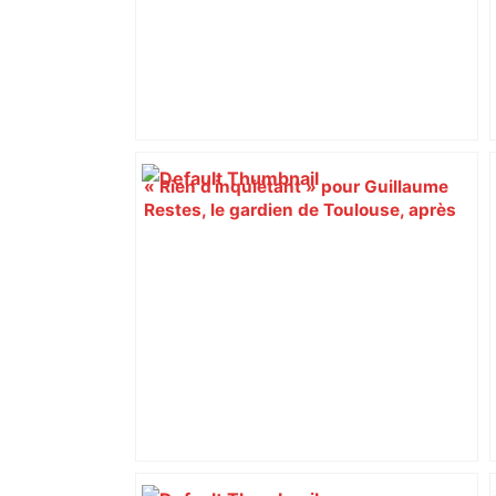
« Rien d'inquiétant » pour Guillaume
Restes, le gardien de Toulouse, après
sa sortie à Metz – L'Équipe