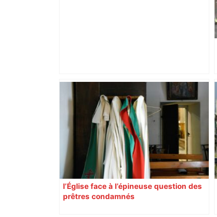
ENTRETIEN. Municipales 2026 à
Toulouse : sous le feu des critiques,
Briançon assume son alliance avec
Piquemal, "ce n’est pas un accord de
postes" – ladepeche.fr
l’Église face à l’épineuse question des
prêtres condamnés