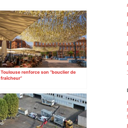
Toulouse renforce son “bouclier de
fraîcheur”