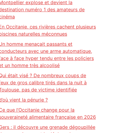
Montpellier explose et devient la
destination numéro 1 des amateurs de
cinéma
En Occitanie, ces rivières cachent plusieurs
piscines naturelles méconnues
Un homme menaçait passants et
conducteurs avec une arme automatique,
face à face hyper tendu entre les policiers
et un homme très alcoolisé
Qui était visé ? De nombreux coups de
feux de gros calibre tirés dans la nuit à
Toulouse, pas de victime identifiée
d’où vient la pénurie ?
Ce que l’Occitanie change pour la
souveraineté alimentaire française en 2026
Gers : il découvre une grenade dégoupillée