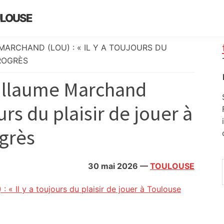
ULOUSE
MARCHAND (LOU) : « IL Y A TOUJOURS DU
PROGRÈS
uillaume Marchand
ours du plaisir de jouer à
ogrès
30 mai 2026
—
TOULOUSE
« Il y a toujours du plaisir de jouer à Toulouse