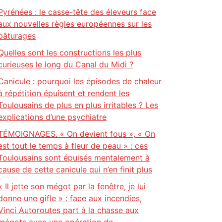
Pyrénées : le casse-tête des éleveurs face
aux nouvelles règles européennes sur les
pâturages
Quelles sont les constructions les plus
curieuses le long du Canal du Midi ?
Canicule : pourquoi les épisodes de chaleur
à répétition épuisent et rendent les
Toulousains de plus en plus irritables ? Les
explications d’une psychiatre
TÉMOIGNAGES. « On devient fous », « On
est tout le temps à fleur de peau » : ces
Toulousains sont épuisés mentalement à
cause de cette canicule qui n’en finit plus
« Il jette son mégot par la fenêtre, je lui
donne une gifle » : face aux incendies,
Vinci Autoroutes part à la chasse aux