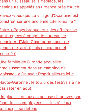
dans un ruisseau et la déplace, les
démineurs appelés en urgence près d’Auch
Saviez-vous que ce village d’Occitanie est
construit sur une ancienne cité romaine ?
Entre « Papys braqueurs », les affaires se
sont réglées à coups de couteau, le
meurtrier d’Alain Chantaduc, tueur de
gendarme, arrêté, mis en examen et
incarcéré
Une famille de Gironde accueillie
gracieusement dans un camping de
Moissac : « On avait l’esprit ailleurs ici »
Haute-Garonne : le top 5 des festivals à ne
pas rater en août
Un glacier toulousain accusé d’impayés par
l’une de ses employées sur les réseaux
sociaux, il se défend