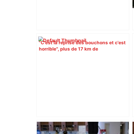
"C'est la reprise des bouchons et c'est
horrible", plus de 17 km de
ralentissements autour de Toulouse ce
jeudi matin, on vous donne les
secteurs à éviter – ladepeche.fr
De l’Aveyron à New York, comment la