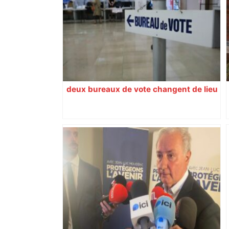
galerie Pol Lemétais est devenue une
référence de l’art brut à Toulouse –
ladepeche.fr
deux bureaux de vote changent de lieu