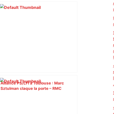
Alliance PS/LFI à Toulouse : Marc
Sztulman claque la porte – RMC