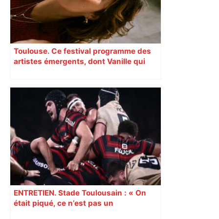
Toulouse. Ce festival programme des
artistes émergents, dont Vanille qui
cartonne sur les réseaux sociaux
ENTRETIEN. Stade Toulousain : « On
était piqué, ce n’est pas un
mensonge » Clément Vergé revient sur