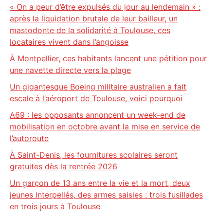
« On a peur d’être expulsés du jour au lendemain » :
après la liquidation brutale de leur bailleur, un
mastodonte de la solidarité à Toulouse, ces
locataires vivent dans l’angoisse
À Montpellier, ces habitants lancent une pétition pour
une navette directe vers la plage
Un gigantesque Boeing militaire australien a fait
escale à l’aéroport de Toulouse, voici pourquoi
A69 : les opposants annoncent un week-end de
mobilisation en octobre avant la mise en service de
l’autoroute
À Saint-Denis, les fournitures scolaires seront
gratuites dès la rentrée 2026
Un garçon de 13 ans entre la vie et la mort, deux
jeunes interpellés, des armes saisies : trois fusillades
en trois jours à Toulouse