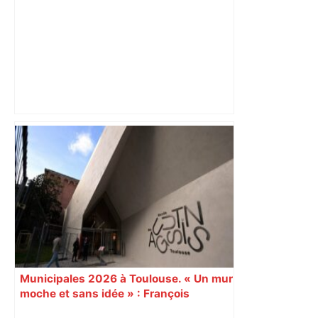
"C’est l’une des plus fortes
fréquentations du circuit" : Toulouse
est-elle la capitale du poker amateur –
ladepeche.fr
Municipales 2026 à Toulouse. « Un mur
moche et sans idée » : François
Piquemal (LFI), un détracteur de plus