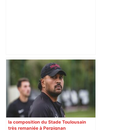
Toulouse. Un incendie se déclare dans
un bâtiment désaffecté : une
cinquantaine de migrants évacuée –
Actu.fr
la composition du Stade Toulousain
très remaniée à Perpignan