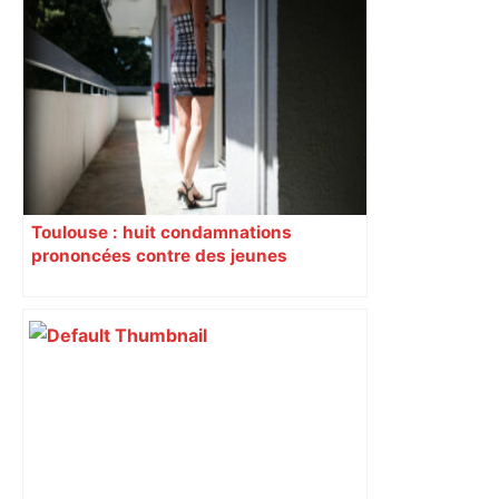
Alliance PS/LFI à Toulouse : Marc
Sztulman claque la porte – RMC
Toulouse : huit condamnations
prononcées contre des jeunes
impliqués dans la prostitution
d’adolescentes