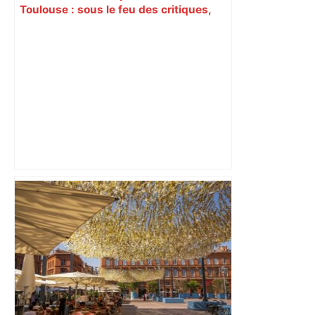
Toulouse : sous le feu des critiques,
Briançon assume son alliance avec
Piquemal, "ce n’est pas un accord de
postes" – ladepeche.fr
Bilan du marché du logement neuf :
une lueur d'espoir pour l'immobilier à
Toulouse ? – Actu.fr