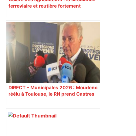
ferroviaire et routière fortement
perturbée en Haute-Garonne, l’A61
bloquée
DIRECT – Municipales 2026 : Moudenc
réélu à Toulouse, le RN prend Castres
et Carcassonne