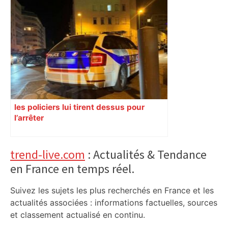
Toulouse. Spaceflight Institute formera
les futurs astronautes – ToulÉco
les policiers lui tirent dessus pour
l’arrêter
Primary
trend-live.com
: Actualités & Tendance
en France en temps réel.
Sidebar
Suivez les sujets les plus recherchés en France et les
actualités associées : informations factuelles, sources
et classement actualisé en continu.