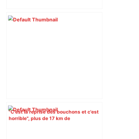
insoumis crée la surprise
"C'est la reprise des bouchons et c'est
horrible", plus de 17 km de
ralentissements autour de Toulouse ce
jeudi matin, on vous donne les
secteurs à éviter – ladepeche.fr