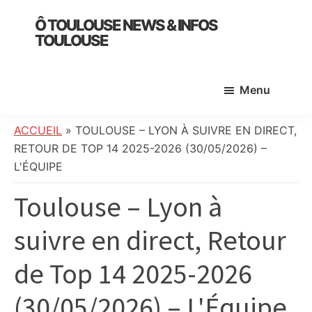
Skip
Skip
Skip
Ô TOULOUSE NEWS & INFOS
to
to
to
TOULOUSE
main
primary
footer
essentiel
content
sidebar
de
Menu
l’actualité
toulousaine
:
ACCUEIL
»
TOULOUSE – LYON À SUIVRE EN DIRECT,
info
RETOUR DE TOP 14 2025-2026 (30/05/2026) –
locale,
L'ÉQUIPE
société,
Toulouse – Lyon à
culture,
politique,
suivre en direct, Retour
météo,
faits
de Top 14 2025-2026
divers
et
(30/05/2026) – L'Équipe
initiatives