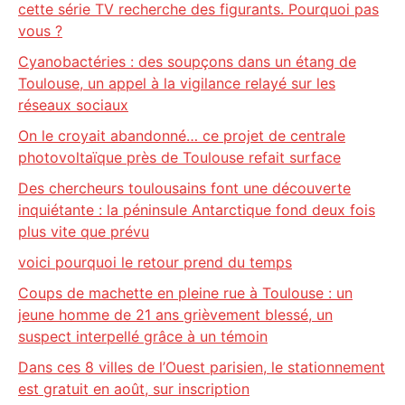
cette série TV recherche des figurants. Pourquoi pas
vous ?
Cyanobactéries : des soupçons dans un étang de
Toulouse, un appel à la vigilance relayé sur les
réseaux sociaux
On le croyait abandonné… ce projet de centrale
photovoltaïque près de Toulouse refait surface
Des chercheurs toulousains font une découverte
inquiétante : la péninsule Antarctique fond deux fois
plus vite que prévu
voici pourquoi le retour prend du temps
Coups de machette en pleine rue à Toulouse : un
jeune homme de 21 ans grièvement blessé, un
suspect interpellé grâce à un témoin
Dans ces 8 villes de l’Ouest parisien, le stationnement
est gratuit en août, sur inscription