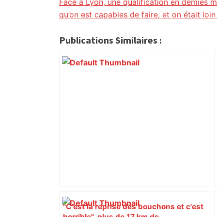
citoyennes
Face à Lyon, une qualification en demies m
qu’on est capables de faire, et on était loi
Publications Similaires :
"C'est la reprise des bouchons et c'est
horrible", plus de 17 km de