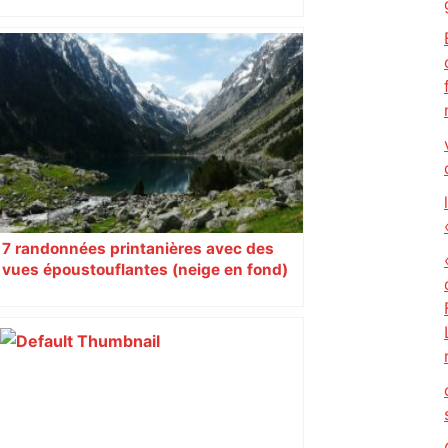
7 randonnées printanières avec des
vues époustouflantes (neige en fond)