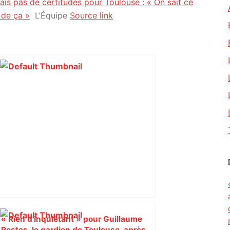
ais pas de certitudes pour Toulouse : « On sait ce
n de ça »
L’Équipe
Source link
« Rien d'inquiétant » pour Guillaume
Restes, le gardien de Toulouse, après