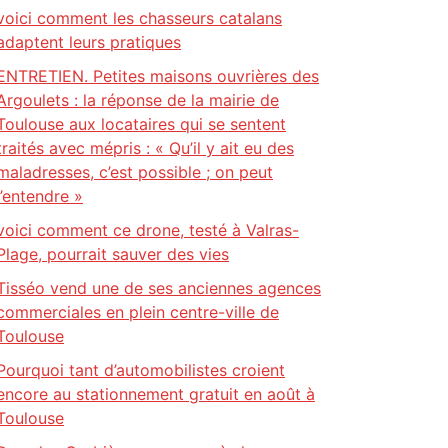
voici comment les chasseurs catalans
adaptent leurs pratiques
ENTRETIEN. Petites maisons ouvrières des
Argoulets : la réponse de la mairie de
Toulouse aux locataires qui se sentent
traités avec mépris : « Qu’il y ait eu des
maladresses, c’est possible ; on peut
l’entendre »
voici comment ce drone, testé à Valras-
Plage, pourrait sauver des vies
Tisséo vend une de ses anciennes agences
commerciales en plein centre-ville de
Toulouse
Pourquoi tant d’automobilistes croient
encore au stationnement gratuit en août à
Toulouse