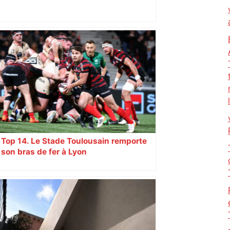
Après la fusion avec la liste PS
Toulouse, le candidat LFI salue "une
dynamique qui nous oblige à la
responsabilité" – Franceinfo
Top 14. Le Stade Toulousain remporte
son bras de fer à Lyon