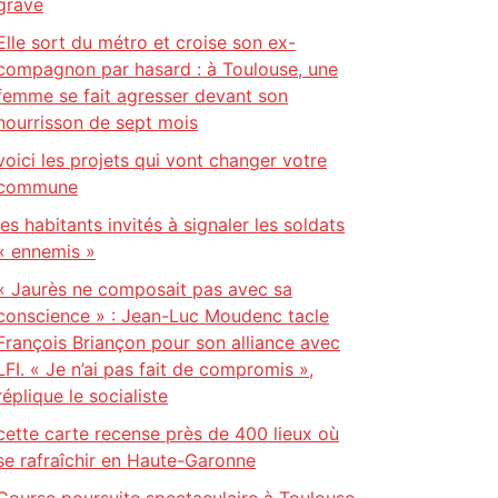
grave
Elle sort du métro et croise son ex-
compagnon par hasard : à Toulouse, une
femme se fait agresser devant son
nourrisson de sept mois
voici les projets qui vont changer votre
commune
les habitants invités à signaler les soldats
« ennemis »
« Jaurès ne composait pas avec sa
conscience » : Jean-Luc Moudenc tacle
François Briançon pour son alliance avec
LFI. « Je n’ai pas fait de compromis »,
réplique le socialiste
cette carte recense près de 400 lieux où
se rafraîchir en Haute-Garonne