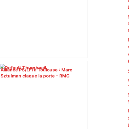
Alliance PS/LFI à Toulouse : Marc
Sztulman claque la porte – RMC