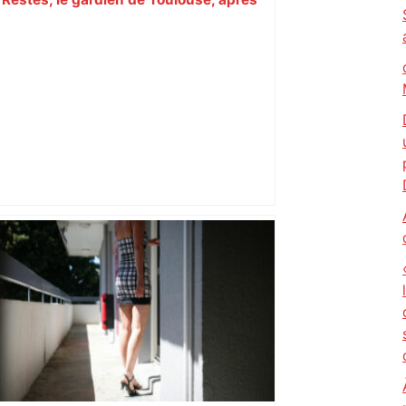
sa sortie à Metz – L'Équipe
Bilan du marché du logement neuf :
une lueur d'espoir pour l'immobilier à
Toulouse ? – Actu.fr