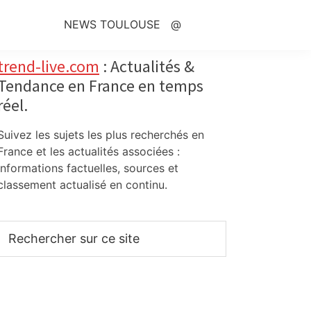
NEWS TOULOUSE
@
Primary
trend-live.com
: Actualités &
Tendance en France en temps
Sidebar
réel.
Suivez les sujets les plus recherchés en
France et les actualités associées :
informations factuelles, sources et
classement actualisé en continu.
Rechercher
sur
ce
site