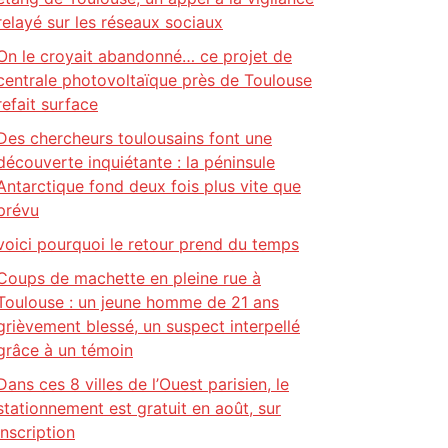
relayé sur les réseaux sociaux
On le croyait abandonné… ce projet de
centrale photovoltaïque près de Toulouse
refait surface
Des chercheurs toulousains font une
découverte inquiétante : la péninsule
Antarctique fond deux fois plus vite que
prévu
voici pourquoi le retour prend du temps
Coups de machette en pleine rue à
Toulouse : un jeune homme de 21 ans
grièvement blessé, un suspect interpellé
grâce à un témoin
Dans ces 8 villes de l’Ouest parisien, le
stationnement est gratuit en août, sur
inscription