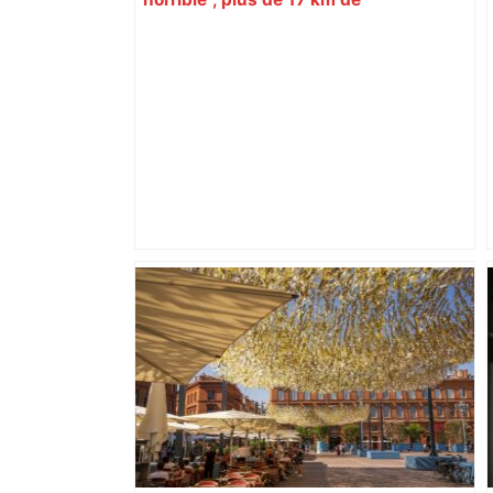
ralentissements autour de Toulouse ce
jeudi matin, on vous donne les
secteurs à éviter – ladepeche.fr
Près de Toulouse : dans cette zone
économique, un axe majeur va être
fermé en fin de soirée, voici les
déviations – Actu.fr