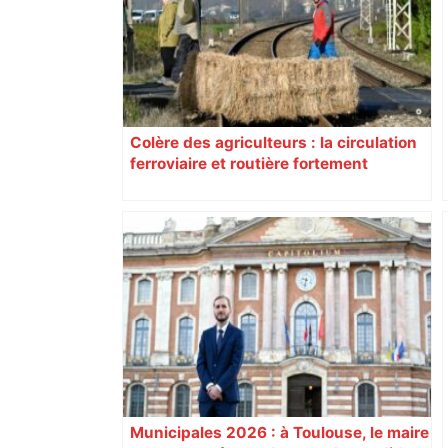
Colère des agriculteurs : la circulation
ferroviaire et routière fortement
perturbée en Haute-Garonne, l’A61
bloquée
Municipales 2026 : à Toulouse, le maire