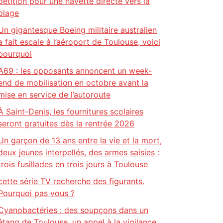
pétition pour une navette directe vers la
plage
Un gigantesque Boeing militaire australien
a fait escale à l’aéroport de Toulouse, voici
pourquoi
A69 : les opposants annoncent un week-
end de mobilisation en octobre avant la
mise en service de l’autoroute
À Saint-Denis, les fournitures scolaires
seront gratuites dès la rentrée 2026
Un garçon de 13 ans entre la vie et la mort,
deux jeunes interpellés, des armes saisies :
trois fusillades en trois jours à Toulouse
cette série TV recherche des figurants.
Pourquoi pas vous ?
Cyanobactéries : des soupçons dans un
étang de Toulouse, un appel à la vigilance