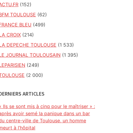
ACTU.FR
(152)
BFM TOULOUSE
(62)
FRANCE BLEU
(499)
LA CROIX
(214)
LA DEPECHE TOULOUSE
(1 533)
LE JOURNAL TOULOUSAIN
(1 395)
LEPARISIEN
(249)
TOULOUSE
(2 000)
DERNIERS ARTICLES
« Ils se sont mis à cinq pour le maîtriser » :
après avoir semé la panique dans un bar
du centre-ville de Toulouse, un homme
meurt à l’hôpital