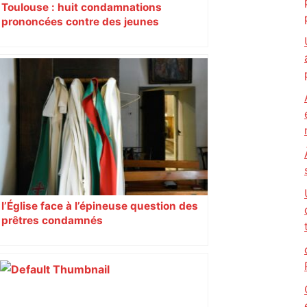
Toulouse : huit condamnations
prononcées contre des jeunes
impliqués dans la prostitution
d’adolescentes
l’Église face à l’épineuse question des
prêtres condamnés