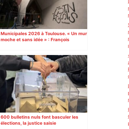
Municipales 2026 à Toulouse. « Un mur
moche et sans idée » : François
Piquemal (LFI), un détracteur de plus
du nouvel accueil du musée des
Augustins
600 bulletins nuls font basculer les
élections, la justice saisie