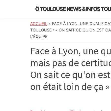
Skip
Skip
Skip
Skip
Ô TOULOUSE NEWS & INFOS TO
to
to
to
to
essentiel
primary
main
primary
footer
de
navigation
content
sidebar
ACCUEIL
»
FACE À LYON, UNE QUALIFIC
l’actualité
TOULOUSE : « ON SAIT CE QU'ON EST CAP
toulousaine
L'ÉQUIPE
:
Face à Lyon, une qu
info
locale,
mais pas de certitu
société,
culture,
On sait ce qu'on est
politique,
météo,
on était loin de ça 
faits
divers
et
initiatives