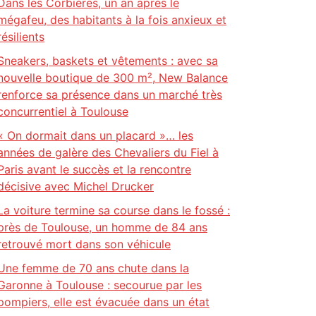
Dans les Corbières, un an après le
mégafeu, des habitants à la fois anxieux et
résilients
Sneakers, baskets et vêtements : avec sa
nouvelle boutique de 300 m², New Balance
renforce sa présence dans un marché très
concurrentiel à Toulouse
« On dormait dans un placard »… les
années de galère des Chevaliers du Fiel à
Paris avant le succès et la rencontre
décisive avec Michel Drucker
La voiture termine sa course dans le fossé :
près de Toulouse, un homme de 84 ans
retrouvé mort dans son véhicule
Une femme de 70 ans chute dans la
Garonne à Toulouse : secourue par les
pompiers, elle est évacuée dans un état