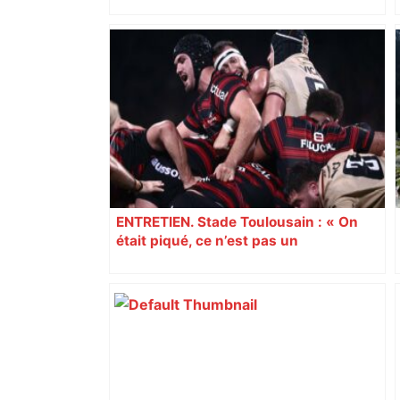
A680 Toulouse fermée dans les 2 sens
– Radio VINCI Autoroutes
ENTRETIEN. Stade Toulousain : « On
était piqué, ce n’est pas un
mensonge » Clément Vergé revient sur
la semaine délicate de Toulouse