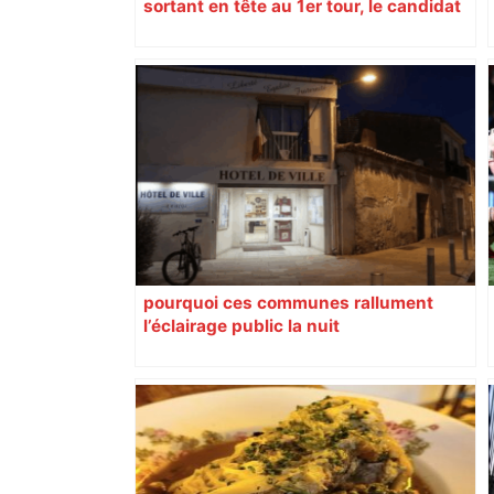
sortant en tête au 1er tour, le candidat
insoumis crée la surprise
pourquoi ces communes rallument
l’éclairage public la nuit