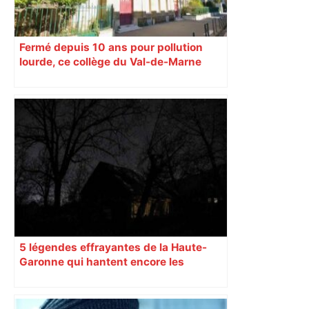
Fermé depuis 10 ans pour pollution
lourde, ce collège du Val-de-Marne
rouvrira en 2031
5 légendes effrayantes de la Haute-
Garonne qui hantent encore les
villages aujourd’hui