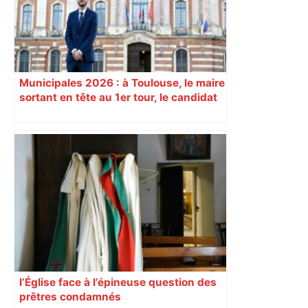
secteurs à éviter – ladepeche.fr
Municipales 2026 : à Toulouse, le maire
sortant en tête au 1er tour, le candidat
insoumis crée la surprise
l’Église face à l’épineuse question des
prêtres condamnés