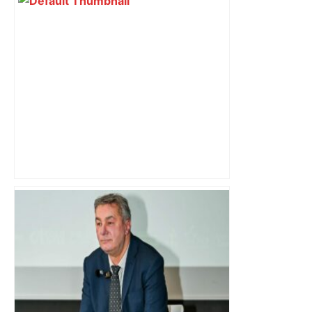
Alliance PS/LFI à Toulouse : Marc
Sztulman claque la porte – RMC