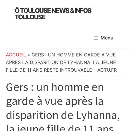
Skip
Skip
Skip
Ô TOULOUSE NEWS & INFOS
to
to
to
TOULOUSE
main
primary
footer
essentiel
content
sidebar
de
Menu
l’actualité
toulousaine
:
ACCUEIL
»
GERS : UN HOMME EN GARDE À VUE
info
APRÈS LA DISPARITION DE LYHANNA, LA JEUNE
locale,
FILLE DE 11 ANS RESTE INTROUVABLE – ACTU.FR
société,
Gers : un homme en
culture,
politique,
garde à vue après la
météo,
faits
disparition de Lyhanna,
divers
et
la jeune fille de 11 ans
initiatives