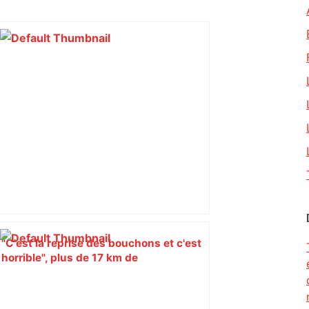
"C'est la reprise des bouchons et c'est
horrible", plus de 17 km de
ralentissements autour de Toulouse ce
jeudi matin, on vous donne les
secteurs à éviter – ladepeche.fr