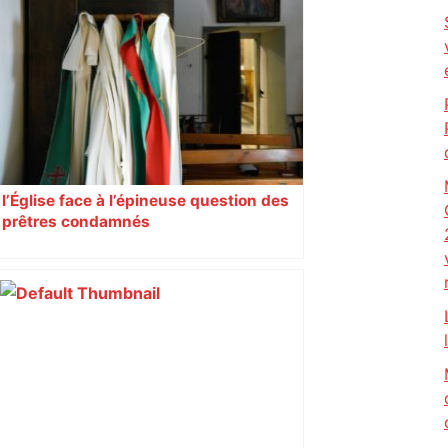
ENTRETIEN. Municipales 2026 à
Toulouse : sous le feu des critiques,
Briançon assume son alliance avec
Piquemal, "ce n’est pas un accord de
postes" – ladepeche.fr
l’Église face à l’épineuse question des
prêtres condamnés