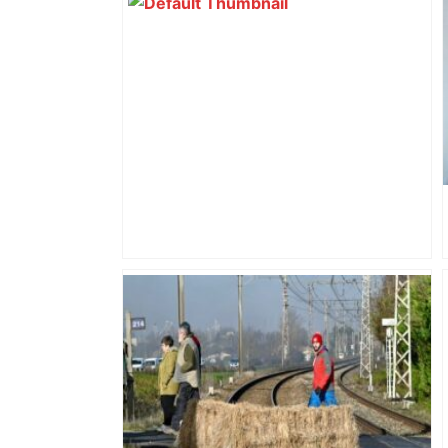
Après la fusion avec la liste PS
Toulouse, le candidat LFI salue "une
dynamique qui nous oblige à la
responsabilité" – Franceinfo