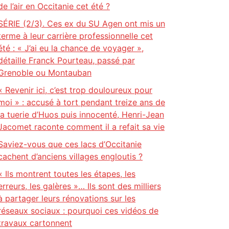
de l’air en Occitanie cet été ?
SÉRIE (2/3). Ces ex du SU Agen ont mis un
terme à leur carrière professionnelle cet
été : « J’ai eu la chance de voyager »,
détaille Franck Pourteau, passé par
Grenoble ou Montauban
« Revenir ici, c’est trop douloureux pour
moi » : accusé à tort pendant treize ans de
la tuerie d’Huos puis innocenté, Henri-Jean
Jacomet raconte comment il a refait sa vie
Saviez-vous que ces lacs d’Occitanie
cachent d’anciens villages engloutis ?
« Ils montrent toutes les étapes, les
erreurs, les galères »… Ils sont des milliers
à partager leurs rénovations sur les
réseaux sociaux : pourquoi ces vidéos de
travaux cartonnent