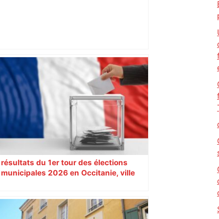
CHU de Toulouse : grève illimitée
entamée par les ambulanciers en lutte
pour leurs revendications – France 3
Régions
résultats du 1er tour des élections
municipales 2026 en Occitanie, ville
par ville – Le Journal Toulousain