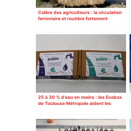
Colère des agriculteurs : la circulation
ferroviaire et routière fortement
perturbée en Haute-Garonne, l’A61
bloquée
25 à 30 % d’eau en moins : les Ecobox
de Toulouse Métropole aident les
foyers à limiter leur consommation