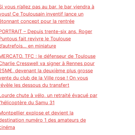
Si vous n’allez pas au bar, le bar viendra à
vous! Ce Toulousain inventif lance un
étonnant concept pour la rentrée
PORTRAIT – Depuis trente-six ans, Roger
Puntous fait revivre le Toulouse
d’autrefois… en miniature
MERCATO. TFC : le défenseur de Toulouse
Charlie Cresswell va signer à Rennes pour
25M€, devenant la deuxième plus grosse
vente du club de la Ville rose ! On vous
révèle les dessous du transfert
Lourde chute à vélo, un retraité évacué par
l’hélicoptère du Samu 31
Montpellier explose et devient la
destination numéro 1 des amateurs de
cinéma