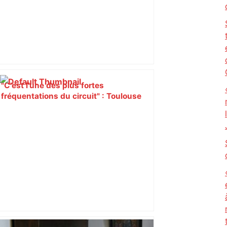
"C’est l’une des plus fortes
fréquentations du circuit" : Toulouse
est-elle la capitale du poker amateur –
ladepeche.fr