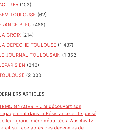
ACTU.FR
(152)
BFM TOULOUSE
(62)
FRANCE BLEU
(488)
LA CROIX
(214)
LA DEPECHE TOULOUSE
(1 487)
LE JOURNAL TOULOUSAIN
(1 352)
LEPARISIEN
(243)
TOULOUSE
(2 000)
DERNIERS ARTICLES
TEMOIGNAGES. « J’ai découvert son
engagement dans la Résistance » : le passé
de leur grand-mère déportée à Auschwitz
refait surface après des décennies de