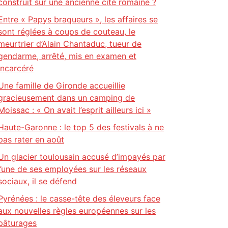
construit sur une ancienne cité romaine ?
Entre « Papys braqueurs », les affaires se
sont réglées à coups de couteau, le
meurtrier d’Alain Chantaduc, tueur de
gendarme, arrêté, mis en examen et
incarcéré
Une famille de Gironde accueillie
gracieusement dans un camping de
Moissac : « On avait l’esprit ailleurs ici »
Haute-Garonne : le top 5 des festivals à ne
pas rater en août
Un glacier toulousain accusé d’impayés par
l’une de ses employées sur les réseaux
sociaux, il se défend
Pyrénées : le casse-tête des éleveurs face
aux nouvelles règles européennes sur les
pâturages