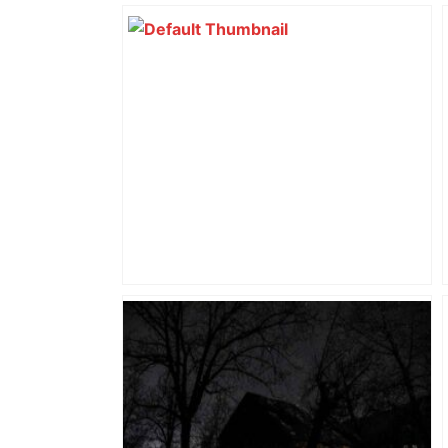
« Rien d'inquiétant » pour Guillaume
Restes, le gardien de Toulouse, après
sa sortie à Metz – L'Équipe