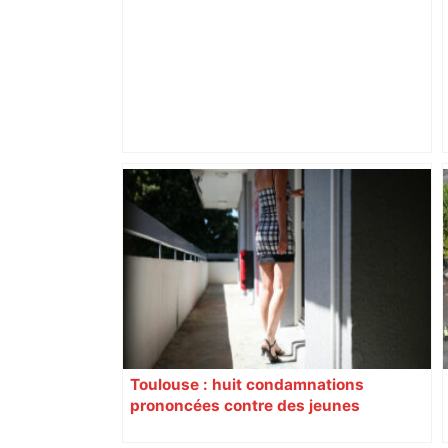
Près de Toulouse : dans cette zone
économique, un axe majeur va être
fermé en fin de soirée, voici les
déviations – Actu.fr
Toulouse : huit condamnations
prononcées contre des jeunes
impliqués dans la prostitution
d’adolescentes