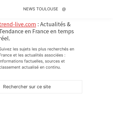
NEWS TOULOUSE
@
Primary
trend-live.com
: Actualités &
Tendance en France en temps
Sidebar
réel.
Suivez les sujets les plus recherchés en
France et les actualités associées :
informations factuelles, sources et
classement actualisé en continu.
Rechercher
sur
ce
site