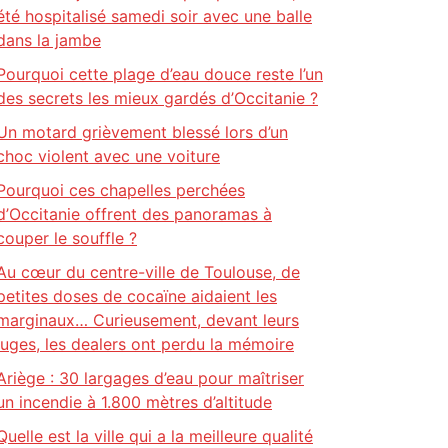
été hospitalisé samedi soir avec une balle
dans la jambe
Pourquoi cette plage d’eau douce reste l’un
des secrets les mieux gardés d’Occitanie ?
Un motard grièvement blessé lors d’un
choc violent avec une voiture
Pourquoi ces chapelles perchées
d’Occitanie offrent des panoramas à
couper le souffle ?
Au cœur du centre-ville de Toulouse, de
petites doses de cocaïne aidaient les
marginaux… Curieusement, devant leurs
juges, les dealers ont perdu la mémoire
Ariège : 30 largages d’eau pour maîtriser
un incendie à 1.800 mètres d’altitude
Quelle est la ville qui a la meilleure qualité