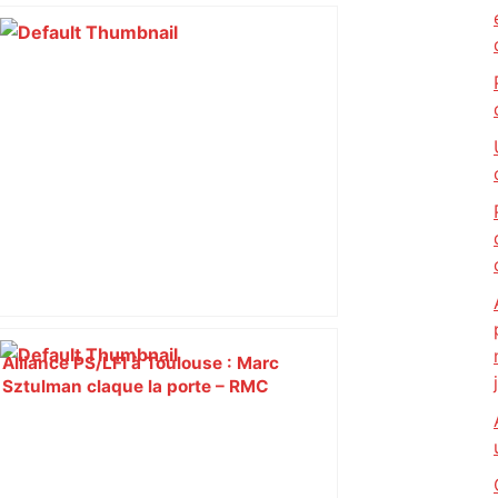
Alliance PS/LFI à Toulouse : Marc
Sztulman claque la porte – RMC