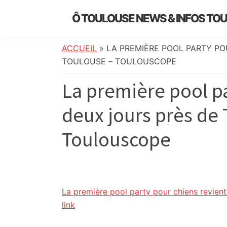
Skip
Skip
Skip
Skip
Ô TOULOUSE NEWS & INFOS TO
to
to
to
to
essentiel
primary
main
primary
footer
de
navigation
content
sidebar
ACCUEIL
»
LA PREMIÈRE POOL PARTY PO
l’actualité
TOULOUSE – TOULOUSCOPE
toulousaine
La première pool pa
:
info
deux jours près de
locale,
société,
Toulouscope
culture,
politique,
météo,
faits
divers
La première pool party pour chiens revien
et
link
initiatives