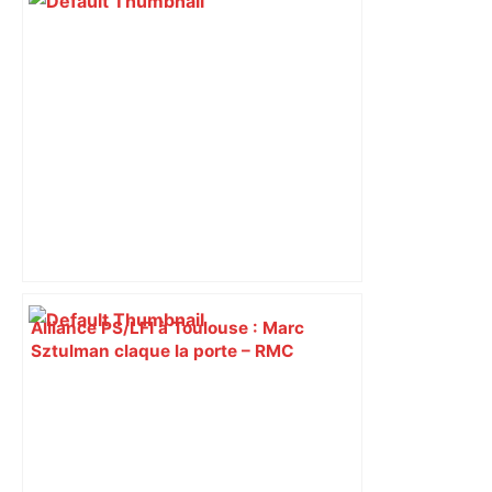
Alliance PS/LFI à Toulouse : Marc
Sztulman claque la porte – RMC