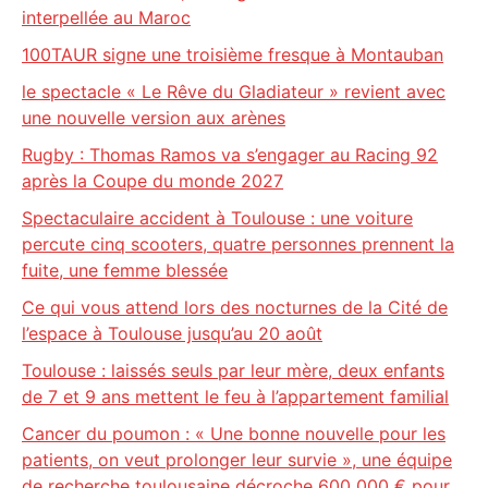
interpellée au Maroc
100TAUR signe une troisième fresque à Montauban
le spectacle « Le Rêve du Gladiateur » revient avec
une nouvelle version aux arènes
Rugby : Thomas Ramos va s’engager au Racing 92
après la Coupe du monde 2027
Spectaculaire accident à Toulouse : une voiture
percute cinq scooters, quatre personnes prennent la
fuite, une femme blessée
Ce qui vous attend lors des nocturnes de la Cité de
l’espace à Toulouse jusqu’au 20 août
Toulouse : laissés seuls par leur mère, deux enfants
de 7 et 9 ans mettent le feu à l’appartement familial
Cancer du poumon : « Une bonne nouvelle pour les
patients, on veut prolonger leur survie », une équipe
de recherche toulousaine décroche 600 000 € pour