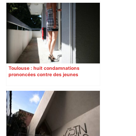
Près de Toulouse : dans cette zone
économique, un axe majeur va être
fermé en fin de soirée, voici les
déviations – Actu.fr
Toulouse : huit condamnations
prononcées contre des jeunes
impliqués dans la prostitution
d’adolescentes