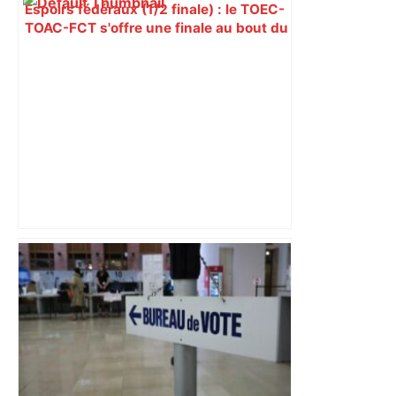
Espoirs fédéraux (1/2 finale) : le TOEC-
TOAC-FCT s'offre une finale au bout du
suspense – ladepeche.fr
Lavelanet. Lisa Garcia et Charlyne Pujol
à l’assaut du Pôle Espoir de Toulouse –
ladepeche.fr