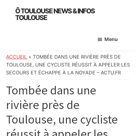
Skip
Skip
Skip
Ô TOULOUSE NEWS & INFOS
to
to
to
TOULOUSE
main
primary
footer
essentiel
content
sidebar
de
Menu
l’actualité
toulousaine
:
ACCUEIL
»
TOMBÉE DANS UNE RIVIÈRE PRÈS DE
info
TOULOUSE, UNE CYCLISTE RÉUSSIT À APPELER LES
locale,
SECOURS ET ÉCHAPPE À LA NOYADE – ACTU.FR
société,
Tombée dans une
culture,
politique,
rivière près de
météo,
faits
Toulouse, une cycliste
divers
et
réussit à appeler les
initiatives