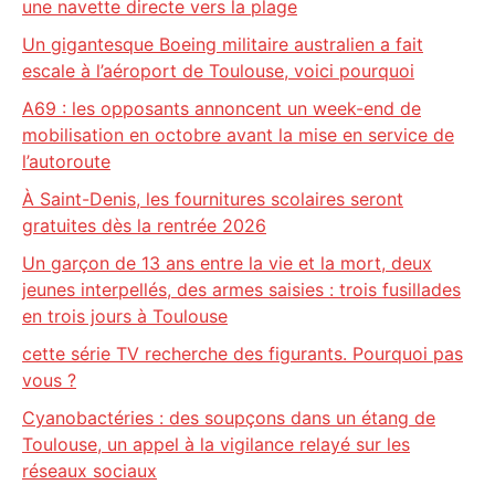
une navette directe vers la plage
Un gigantesque Boeing militaire australien a fait
escale à l’aéroport de Toulouse, voici pourquoi
A69 : les opposants annoncent un week-end de
mobilisation en octobre avant la mise en service de
l’autoroute
À Saint-Denis, les fournitures scolaires seront
gratuites dès la rentrée 2026
Un garçon de 13 ans entre la vie et la mort, deux
jeunes interpellés, des armes saisies : trois fusillades
en trois jours à Toulouse
cette série TV recherche des figurants. Pourquoi pas
vous ?
Cyanobactéries : des soupçons dans un étang de
Toulouse, un appel à la vigilance relayé sur les
réseaux sociaux