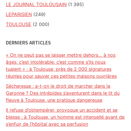
LE JOURNAL TOULOUSAIN
(1 395)
LEPARISIEN
(249)
TOULOUSE
(2 000)
DERNIERS ARTICLES
« On ne peut pas se laisser mettre dehors… à nos
âges, c’est intolérable, c’est comme s’ils nous
tuaient » : à Toulouse, près de 2 000 signatures
réunies pour sauver ces petites maisons ouvrières
Sécheresse : a-t-on le droit de marcher dans la
Garonne ? Des intrépides s’aventurent dans le lit du
fleuve à Toulouse, une pratique dangereuse
Il refuse d’obtempérer, provoque un accident et se
blesse : à Toulouse, un homme est interpellé avant de
s’enfuir de l’hôpital avec sa perfusion