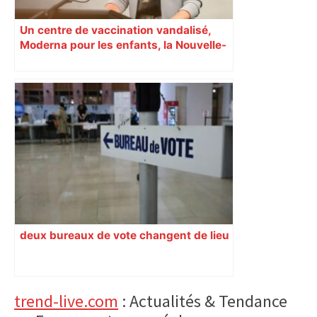
Un centre de vaccination vandalisé,
Moderna pour les enfants, la Nouvelle-
Zélande confinée… Le récap’ du 17 août
deux bureaux de vote changent de lieu
Primary
trend-live.com
: Actualités & Tendance