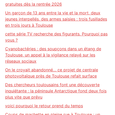
gratuites dès la rentrée 2026
Un garçon de 13 ans entre la vie et la mort, deux
jeunes interpellés, des armes saisies : trois fusillades
en trois jours à Toulouse
cette série TV recherche des figurants. Pourquoi pas
vous ?
Cyanobactéries : des soupçons dans un étang de
Toulouse, un appel à la vigilance relayé sur les
réseaux sociaux
On le croyait abandonné… ce projet de centrale
photovoltaïque près de Toulouse refait surface
Des chercheurs toulousains font une découverte
inquiétante : la péninsule Antarctique fond deux fois
plus vite que prévu
voici pourquoi le retour prend du temps
Coups de machette en pleine rue à Toulouse : un