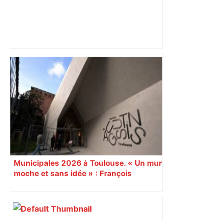
Après la fusion avec la liste PS
Toulouse, le candidat LFI salue "une
dynamique qui nous oblige à la
responsabilité" – Franceinfo
Municipales 2026 à Toulouse. « Un mur
moche et sans idée » : François
Piquemal (LFI), un détracteur de plus
du nouvel accueil du musée des
Augustins