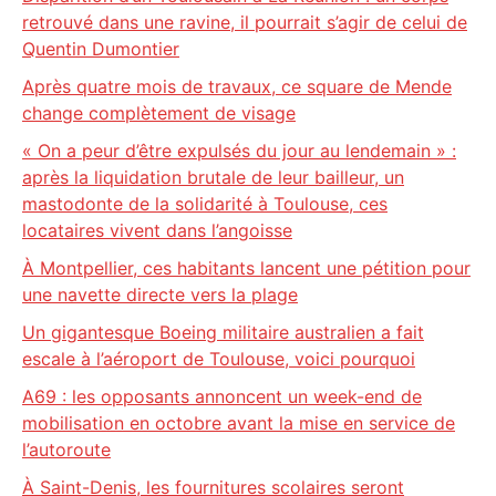
retrouvé dans une ravine, il pourrait s’agir de celui de
Quentin Dumontier
Après quatre mois de travaux, ce square de Mende
change complètement de visage
« On a peur d’être expulsés du jour au lendemain » :
après la liquidation brutale de leur bailleur, un
mastodonte de la solidarité à Toulouse, ces
locataires vivent dans l’angoisse
À Montpellier, ces habitants lancent une pétition pour
une navette directe vers la plage
Un gigantesque Boeing militaire australien a fait
escale à l’aéroport de Toulouse, voici pourquoi
A69 : les opposants annoncent un week-end de
mobilisation en octobre avant la mise en service de
l’autoroute
À Saint-Denis, les fournitures scolaires seront