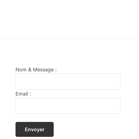
Footer
Nom & Message :
Email :