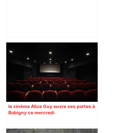
Toulouse. Spaceflight Institute formera
les futurs astronautes – ToulÉco
le cinéma Alice Guy ouvre ses portes à
Bobigny ce mercredi