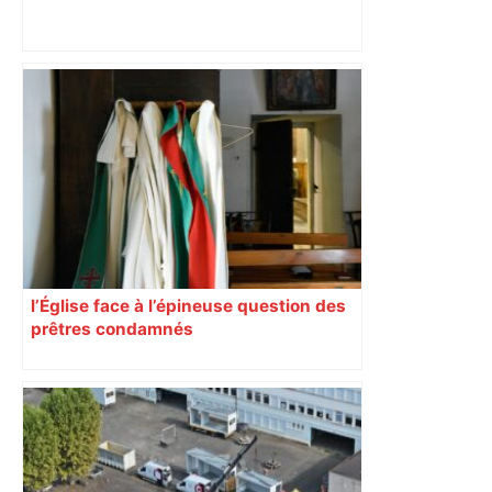
"C'est la reprise des bouchons et c'est
horrible", plus de 17 km de
ralentissements autour de Toulouse ce
jeudi matin, on vous donne les
secteurs à éviter – ladepeche.fr
l’Église face à l’épineuse question des
prêtres condamnés