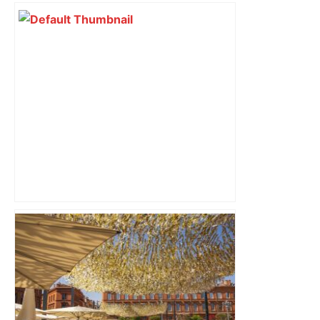
ENTRETIEN. Municipales 2026 à
Toulouse : sous le feu des critiques,
Briançon assume son alliance avec
Piquemal, "ce n’est pas un accord de
postes" – ladepeche.fr