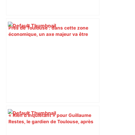
Près de Toulouse : dans cette zone
économique, un axe majeur va être
fermé en fin de soirée, voici les
déviations – Actu.fr
« Rien d'inquiétant » pour Guillaume
Restes, le gardien de Toulouse, après
sa sortie à Metz – L'Équipe