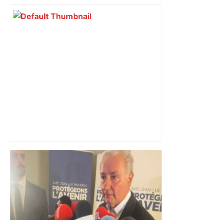
Après la fusion avec la liste PS
Toulouse, le candidat LFI salue "une
dynamique qui nous oblige à la
responsabilité" – Franceinfo