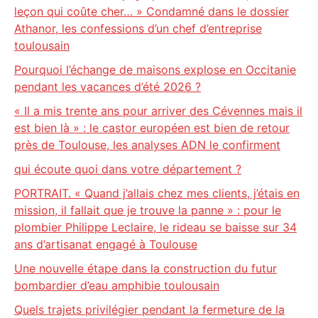
leçon qui coûte cher… » Condamné dans le dossier
Athanor, les confessions d’un chef d’entreprise
toulousain
Pourquoi l’échange de maisons explose en Occitanie
pendant les vacances d’été 2026 ?
« Il a mis trente ans pour arriver des Cévennes mais il
est bien là » : le castor européen est bien de retour
près de Toulouse, les analyses ADN le confirment
qui écoute quoi dans votre département ?
PORTRAIT. « Quand j’allais chez mes clients, j’étais en
mission, il fallait que je trouve la panne » : pour le
plombier Philippe Leclaire, le rideau se baisse sur 34
ans d’artisanat engagé à Toulouse
Une nouvelle étape dans la construction du futur
bombardier d’eau amphibie toulousain
Quels trajets privilégier pendant la fermeture de la