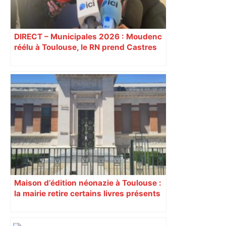
DIRECT – Municipales 2026 : Moudenc
réélu à Toulouse, le RN prend Castres
et Carcassonne
Maison d’édition néonazie à Toulouse :
la mairie retire certains livres présents
dans les bibliothèques de la ville