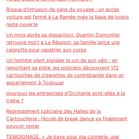
Risque d’intrusion de gens du voyage : un accès
voiture est fermé à La Ramée mais la base de loisirs
reste ouverte
Un mois après sa disparition, Quentin Dumontier
retrouvé mort à La Réunion, sa famille lance une
cagnotte pour rapatrier son corps
Un homme vient signaler le vol de son vélo : en
remontant sa piste, les policiers découvrent 172
cartouches de cigarettes de contrebande dans un
appartement à Toulouse
pourquoi les entreprises d’Occitanie sont-elles à la
traîne ?
Redressement judiciaire des Halles de la
Cartoucherie : l’école de break dance va finalement
pouvoir rester
TEMOIGNAGE. « Je paye pour ma connerie, une