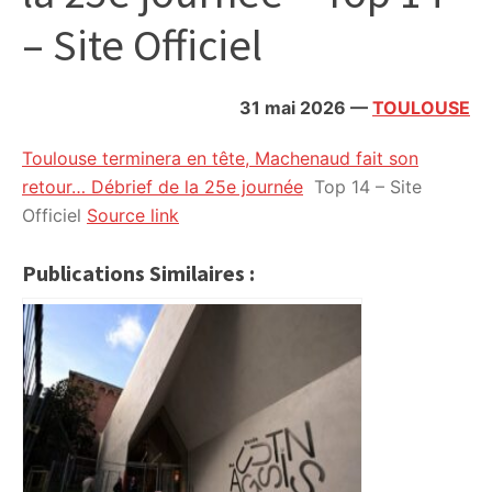
citoyennes
– Site Officiel
31 mai 2026
—
TOULOUSE
Toulouse terminera en tête, Machenaud fait son
retour… Débrief de la 25e journée
Top 14 – Site
Officiel
Source link
Publications Similaires :