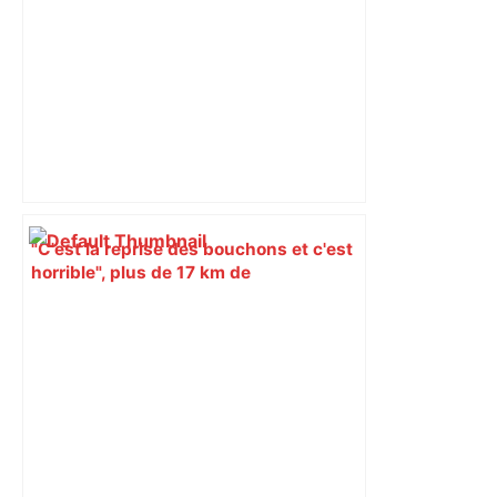
"C'est la reprise des bouchons et c'est
horrible", plus de 17 km de
ralentissements autour de Toulouse ce
jeudi matin, on vous donne les
secteurs à éviter – ladepeche.fr