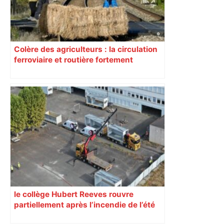
Colère des agriculteurs : la circulation
ferroviaire et routière fortement
perturbée en Haute-Garonne, l’A61
bloquée
le collège Hubert Reeves rouvre
partiellement après l’incendie de l’été