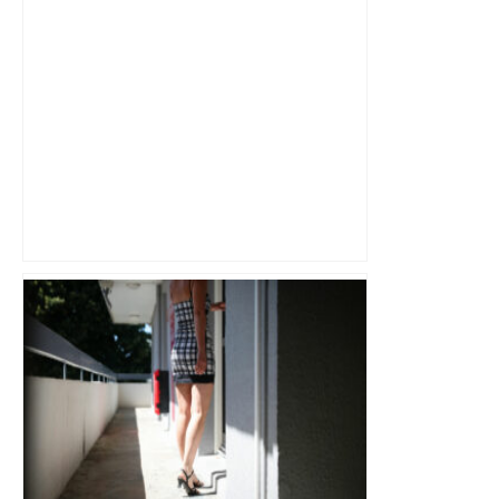
"C’est l’une des plus fortes
fréquentations du circuit" : Toulouse
est-elle la capitale du poker amateur –
ladepeche.fr