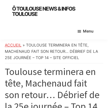
Skip
Skip
Skip
Ô TOULOUSE NEWS & INFOS
to
to
to
TOULOUSE
main
primary
footer
essentiel
content
sidebar
de
Menu
l’actualité
toulousaine
:
ACCUEIL
»
TOULOUSE TERMINERA EN TÊTE,
info
MACHENAUD FAIT SON RETOUR… DÉBRIEF DE LA
locale,
25E JOURNÉE – TOP 14 – SITE OFFICIEL
société,
Toulouse terminera en
culture,
politique,
tête, Machenaud fait
météo,
faits
son retour… Débrief de
divers
et
la 25e journée – Top 14
initiatives