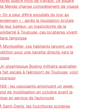
Après quatre mois de travaux, ce square
de Mende change complètement de visage
« On a peur d’être expulsés du jour au
lendemain » : après la liquidation brutale
de leur bailleur, un mastodonte de la
solidarité à Toulouse, ces locataires vivent
dans l’angoisse
À Montpellier, ces habitants lancent une
pétition pour une navette directe vers la
plage
Un gigantesque Boeing militaire australien
a fait escale à l’aéroport de Toulouse, voici
pourquoi
A69 : les opposants annoncent un week-
end de mobilisation en octobre avant la
mise en service de l’autoroute
À Saint-Denis, les fournitures scolaires