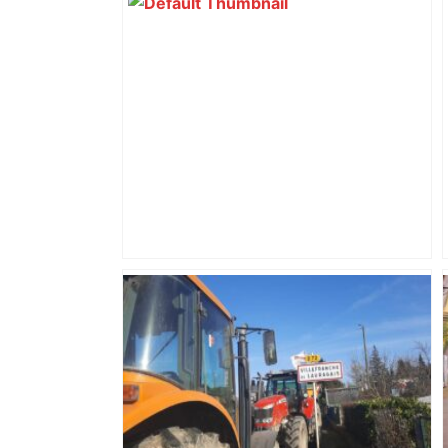
"C'est la reprise des bouchons et c'est
horrible", plus de 17 km de
ralentissements autour de Toulouse ce
jeudi matin, on vous donne les
secteurs à éviter – ladepeche.fr