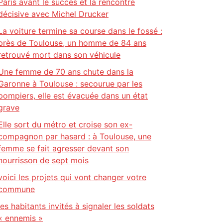
Paris avant le succès et la rencontre
décisive avec Michel Drucker
La voiture termine sa course dans le fossé :
près de Toulouse, un homme de 84 ans
retrouvé mort dans son véhicule
Une femme de 70 ans chute dans la
Garonne à Toulouse : secourue par les
pompiers, elle est évacuée dans un état
grave
Elle sort du métro et croise son ex-
compagnon par hasard : à Toulouse, une
femme se fait agresser devant son
nourrisson de sept mois
voici les projets qui vont changer votre
commune
les habitants invités à signaler les soldats
« ennemis »