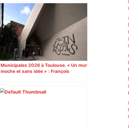
Bilan du marché du logement neuf :
une lueur d'espoir pour l'immobilier à
Toulouse ? – Actu.fr
Municipales 2026 à Toulouse. « Un mur
moche et sans idée » : François
Piquemal (LFI), un détracteur de plus
du nouvel accueil du musée des
Augustins