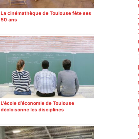
La cinémathèque de Toulouse fête ses
50 ans
L’école d’économie de Toulouse
décloisonne les disciplines
Anthropologues, historiens,
philosophes, économistes y coopèrent
régulièrement autour d’un projet
commun. Leur but : comprendre les