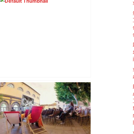
ENTRETIEN. Municipales 2026 à
Toulouse : sous le feu des critiques,
Briançon assume son alliance avec
Piquemal, "ce n’est pas un accord de
postes" – ladepeche.fr