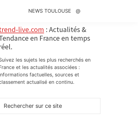
NEWS TOULOUSE
@
Primary
trend-live.com
: Actualités &
Tendance en France en temps
Sidebar
réel.
Suivez les sujets les plus recherchés en
France et les actualités associées :
informations factuelles, sources et
classement actualisé en continu.
Rechercher
sur
ce
site