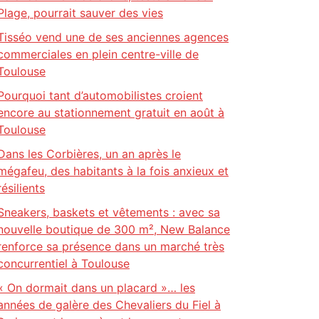
Plage, pourrait sauver des vies
Tisséo vend une de ses anciennes agences
commerciales en plein centre-ville de
Toulouse
Pourquoi tant d’automobilistes croient
encore au stationnement gratuit en août à
Toulouse
Dans les Corbières, un an après le
mégafeu, des habitants à la fois anxieux et
résilients
Sneakers, baskets et vêtements : avec sa
nouvelle boutique de 300 m², New Balance
renforce sa présence dans un marché très
concurrentiel à Toulouse
« On dormait dans un placard »… les
années de galère des Chevaliers du Fiel à