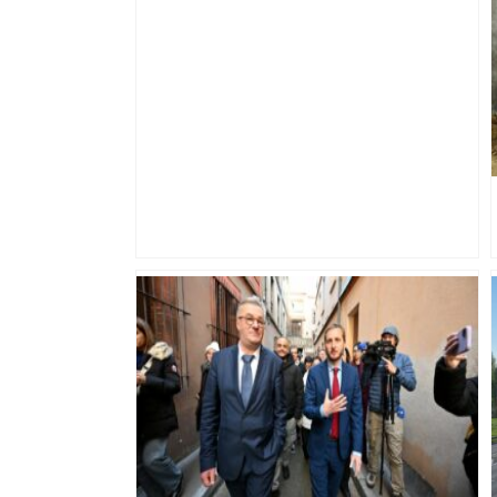
Météo : comment les satellites
européens révolutionnent notre lecture
du ciel, une conférence à ne pas
manquer à Toulouse pour tout
comprendre – ladepeche.fr