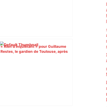
« Rien d'inquiétant » pour Guillaume
Restes, le gardien de Toulouse, après
sa sortie à Metz – L'Équipe