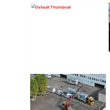
Après la fusion avec la liste PS
Toulouse, le candidat LFI salue "une
dynamique qui nous oblige à la
responsabilité" – Franceinfo