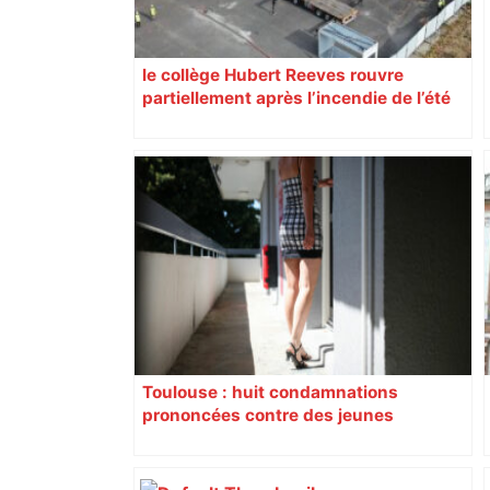
le collège Hubert Reeves rouvre
partiellement après l’incendie de l’été
Toulouse : huit condamnations
prononcées contre des jeunes
impliqués dans la prostitution
d’adolescentes