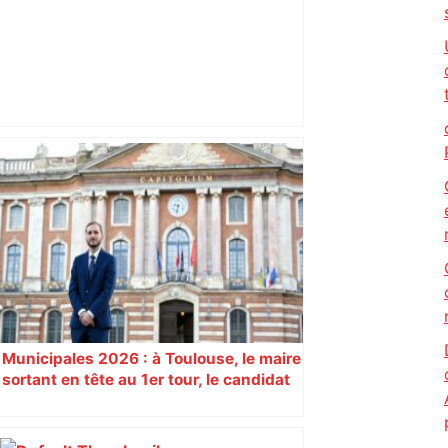
"C’est l’une des plus fortes
fréquentations du circuit" : Toulouse
est-elle la capitale du poker amateur –
ladepeche.fr
Municipales 2026 : à Toulouse, le maire
sortant en tête au 1er tour, le candidat
insoumis crée la surprise