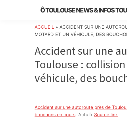
Skip
Skip
Skip
Skip
Ô TOULOUSE NEWS & INFOS TO
to
to
to
to
essentiel
primary
main
primary
footer
de
navigation
content
sidebar
ACCUEIL
»
ACCIDENT SUR UNE AUTOROU
l’actualité
MOTARD ET UN VÉHICULE, DES BOUCHON
toulousaine
Accident sur une a
:
info
Toulouse : collisio
locale,
société,
véhicule, des bouch
culture,
politique,
météo,
faits
divers
Accident sur une autoroute près de Toulous
et
bouchons en cours
Actu.fr
Source link
initiatives