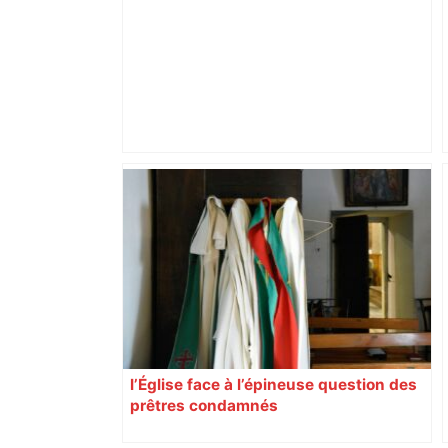
Alliance PS/LFI à Toulouse : Marc
Sztulman claque la porte – RMC
l’Église face à l’épineuse question des
prêtres condamnés