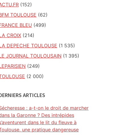
ACTU.FR
(152)
BFM TOULOUSE
(62)
FRANCE BLEU
(499)
LA CROIX
(214)
LA DEPECHE TOULOUSE
(1 535)
LE JOURNAL TOULOUSAIN
(1 395)
LEPARISIEN
(249)
TOULOUSE
(2 000)
DERNIERS ARTICLES
Sécheresse : a-t-on le droit de marcher
dans la Garonne ? Des intrépides
s’aventurent dans le lit du fleuve à
Toulouse, une pratique dangereuse