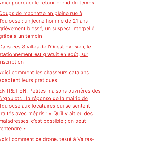
voici pourquoi le retour prend du temps
Coups de machette en pleine rue à
Toulouse : un jeune homme de 21 ans
grièvement blessé, un suspect interpellé
grâce à un témoin
Dans ces 8 villes de l’Ouest parisien, le
stationnement est gratuit en août, sur
inscription
voici comment les chasseurs catalans
adaptent leurs pratiques
ENTRETIEN. Petites maisons ouvrières des
Argoulets : la réponse de la mairie de
Toulouse aux locataires qui se sentent
traités avec mépris : « Qu’il y ait eu des
maladresses, c’est possible ; on peut
l’entendre »
voici comment ce drone, testé à Valras-