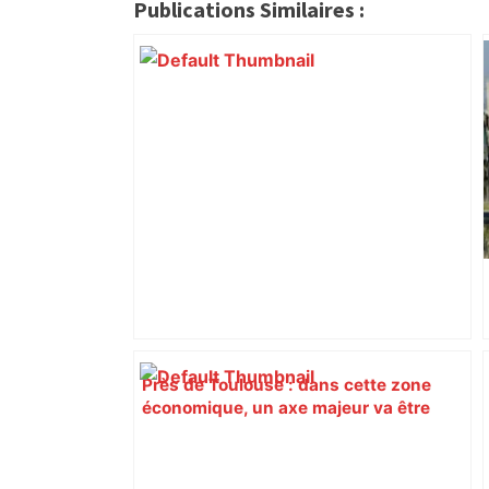
citoyennes
Publications Similaires :
Près de Toulouse : dans cette zone
économique, un axe majeur va être
fermé en fin de soirée, voici les
déviations – Actu.fr