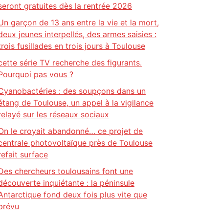
seront gratuites dès la rentrée 2026
Un garçon de 13 ans entre la vie et la mort,
deux jeunes interpellés, des armes saisies :
trois fusillades en trois jours à Toulouse
cette série TV recherche des figurants.
Pourquoi pas vous ?
Cyanobactéries : des soupçons dans un
étang de Toulouse, un appel à la vigilance
relayé sur les réseaux sociaux
On le croyait abandonné… ce projet de
centrale photovoltaïque près de Toulouse
refait surface
Des chercheurs toulousains font une
découverte inquiétante : la péninsule
Antarctique fond deux fois plus vite que
prévu