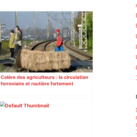
Colère des agriculteurs : la circulation
ferroviaire et routière fortement
perturbée en Haute-Garonne, l’A61
bloquée