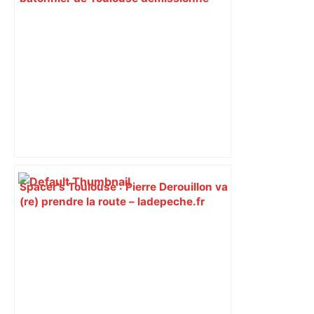
Le Journal Toulousain
Spacer’s Toulouse : Pierre Derouillon va
(re) prendre la route – ladepeche.fr