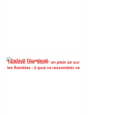
Toulouse. Une "boum" en plein air sur
les Ramblas : à quoi va ressembler ce
nouvel événement qui débarque en mai
? – Actu.fr