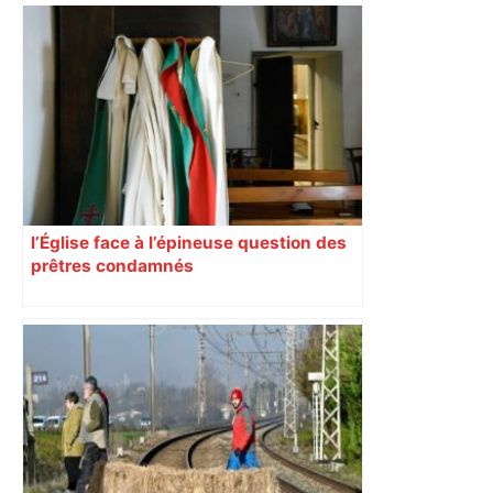
Wonderligue (playdowns) : battu mais
diminué, le TMB ne s'est pas fait
manger par Lyon – ladepeche.fr
l’Église face à l’épineuse question des
prêtres condamnés