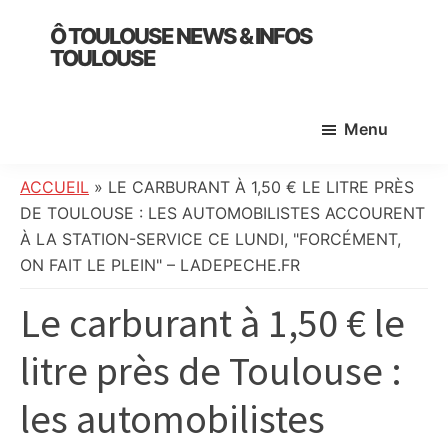
Skip
Skip
Skip
Ô TOULOUSE NEWS & INFOS
to
to
to
TOULOUSE
main
primary
footer
essentiel
content
sidebar
de
Menu
l’actualité
toulousaine
:
ACCUEIL
»
LE CARBURANT À 1,50 € LE LITRE PRÈS
info
DE TOULOUSE : LES AUTOMOBILISTES ACCOURENT
locale,
À LA STATION-SERVICE CE LUNDI, "FORCÉMENT,
société,
ON FAIT LE PLEIN" – LADEPECHE.FR
culture,
Le carburant à 1,50 € le
politique,
météo,
litre près de Toulouse :
faits
divers
les automobilistes
et
initiatives