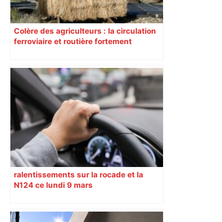
Colère des agriculteurs : la circulation
ferroviaire et routière fortement
perturbée en Haute-Garonne, l’A61
bloquée
ralentissements sur la rocade et la
N124 ce lundi 9 mars