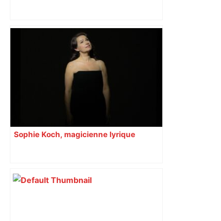
Bilan du marché du logement neuf :
une lueur d'espoir pour l'immobilier à
Toulouse ? – Actu.fr
Sophie Koch, magicienne lyrique