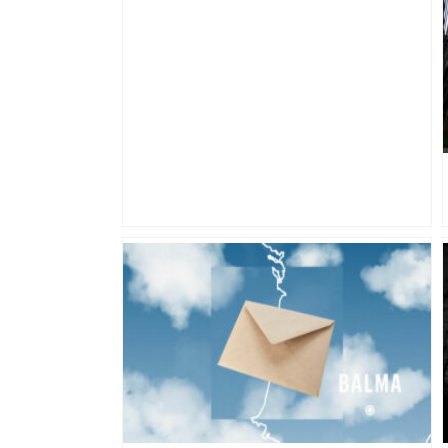
Près de Toulouse : dans cette zone
économique, un axe majeur va être
fermé en fin de soirée, voici les
déviations – Actu.fr