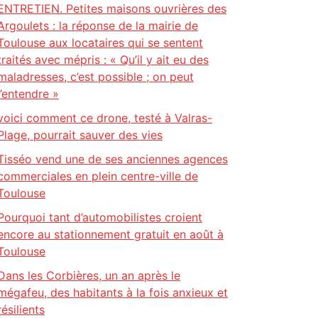
ENTRETIEN. Petites maisons ouvrières des
Argoulets : la réponse de la mairie de
Toulouse aux locataires qui se sentent
traités avec mépris : « Qu’il y ait eu des
maladresses, c’est possible ; on peut
l’entendre »
voici comment ce drone, testé à Valras-
Plage, pourrait sauver des vies
Tisséo vend une de ses anciennes agences
commerciales en plein centre-ville de
Toulouse
Pourquoi tant d’automobilistes croient
encore au stationnement gratuit en août à
Toulouse
Dans les Corbières, un an après le
mégafeu, des habitants à la fois anxieux et
résilients