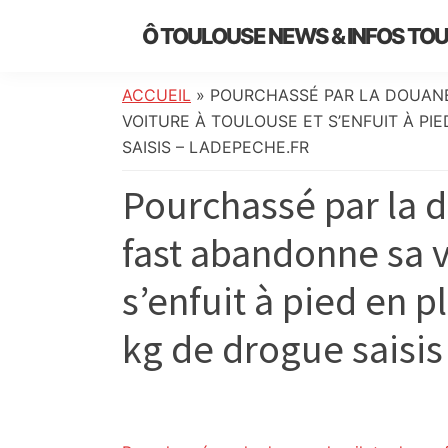
Skip
Skip
Skip
Skip
Ô TOULOUSE NEWS & INFOS TO
to
to
to
to
essentiel
primary
main
primary
footer
de
navigation
content
sidebar
ACCUEIL
»
POURCHASSÉ PAR LA DOUANE
l’actualité
VOITURE À TOULOUSE ET S’ENFUIT À PIE
toulousaine
SAISIS – LADEPECHE.FR
:
Pourchassé par la d
info
locale,
fast abandonne sa v
société,
culture,
s’enfuit à pied en p
politique,
météo,
kg de drogue saisis
faits
divers
et
initiatives