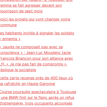
femme se fait agresser devant son
nourrisson de sept mois
voici les projets qui vont changer votre
commune
les habitants invités à signaler les soldats
« ennemis »
« Jaurès ne composait pas avec sa
conscience » : Jean-Luc Moudenc tacle
François Briançon pour son alliance avec
LFI. « Je n’ai pas fait de compromis »,
réplique le socialiste
cette carte recense près de 400 lieux où
se rafraîchir en Haute-Garonne
Course poursuite spectaculaire à Toulouse
: une BMW finit sur le flanc après un refus
d’obtempérer, trois occupants alcoolisés