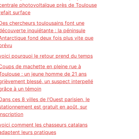
centrale photovoltaïque près de Toulouse
refait surface
Des chercheurs toulousains font une
découverte inquiétante : la péninsule
Antarctique fond deux fois plus vite que
prévu
voici pourquoi le retour prend du temps
Coups de machette en pleine rue à
Toulouse : un jeune homme de 21 ans
grièvement blessé, un suspect interpellé
grâce à un témoin
Dans ces 8 villes de l’Ouest parisien, le
stationnement est gratuit en août, sur
inscription
voici comment les chasseurs catalans
adaptent leurs pratiques