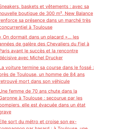
Sneakers, baskets et vêtements : avec sa
nouvelle boutique de 300 m², New Balance
renforce sa présence dans un marché très
concurrentiel à Toulouse
« On dormait dans un placard »… les
années de galère des Chevaliers du Fiel à
Paris avant le succès et la rencontre
décisive avec Michel Drucker
La voiture termine sa course dans le fossé :
près de Toulouse, un homme de 84 ans
retrouvé mort dans son véhicule
Une femme de 70 ans chute dans la
Garonne à Toulouse : secourue par les
pompiers, elle est évacuée dans un état
grave
Elle sort du métro et croise son ex-
compagnon par hasard : à Toulouse, une