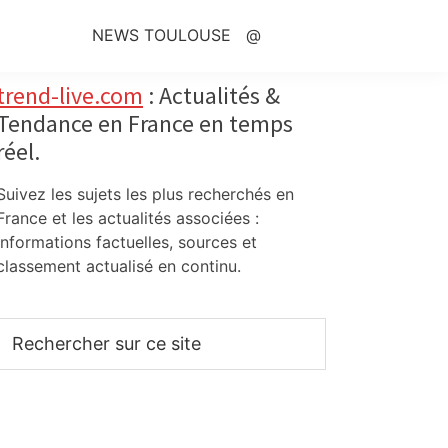
NEWS TOULOUSE
@
Primary
trend-live.com
: Actualités &
Tendance en France en temps
Sidebar
réel.
Suivez les sujets les plus recherchés en
France et les actualités associées :
informations factuelles, sources et
classement actualisé en continu.
Rechercher
sur
ce
site