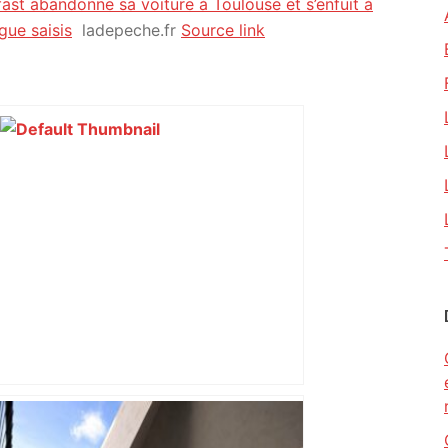
fast abandonne sa voiture à Toulouse et s’enfuit à
gue saisis
ladepeche.fr
Source link
"C'est la reprise des bouchons et c'est
horrible", plus de 17 km de