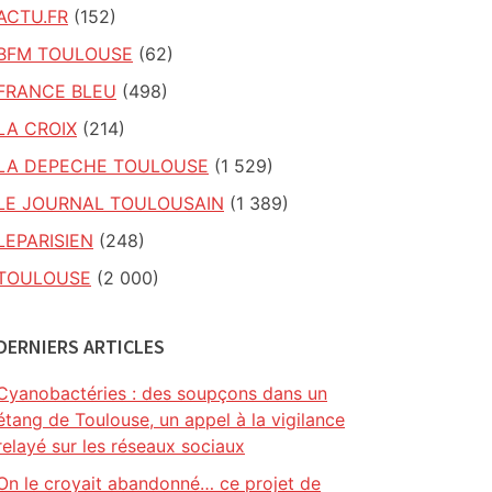
ACTU.FR
(152)
BFM TOULOUSE
(62)
FRANCE BLEU
(498)
LA CROIX
(214)
LA DEPECHE TOULOUSE
(1 529)
LE JOURNAL TOULOUSAIN
(1 389)
LEPARISIEN
(248)
TOULOUSE
(2 000)
DERNIERS ARTICLES
Cyanobactéries : des soupçons dans un
étang de Toulouse, un appel à la vigilance
relayé sur les réseaux sociaux
On le croyait abandonné… ce projet de