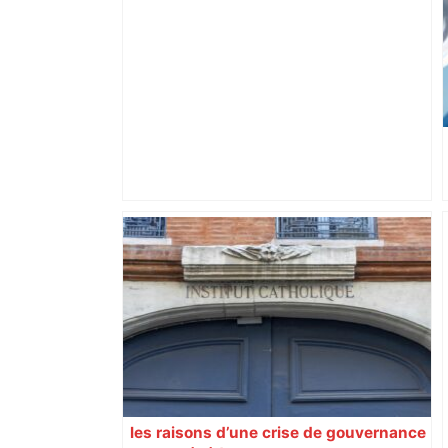
Bilan du marché du logement neuf :
une lueur d'espoir pour l'immobilier à
Toulouse ? – Actu.fr
les raisons d’une crise de gouvernance