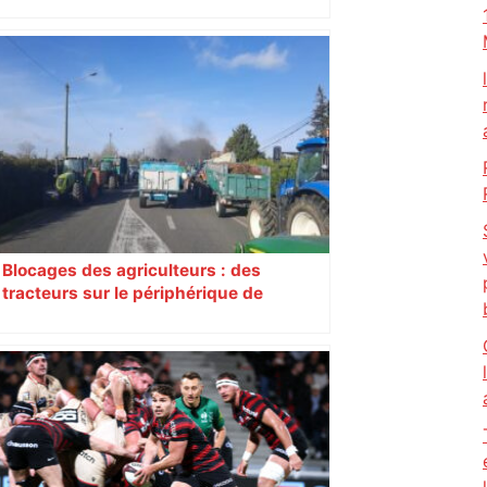
"Si l’usine ferme, c’est la mort du
Comminges" : à Toulouse, 300 salariés
de Fibre Excellence mobilisés contre la
liquidation – ladepeche.fr
Blocages des agriculteurs : des
tracteurs sur le périphérique de
Toulouse ce jeudi