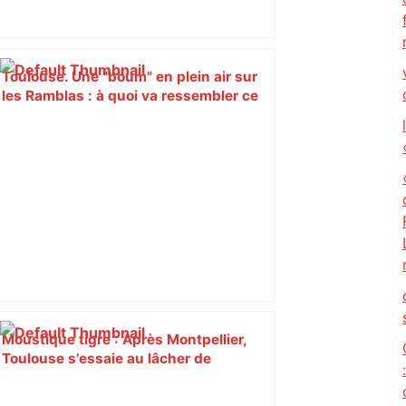
Toulouse. Une "boum" en plein air sur
les Ramblas : à quoi va ressembler ce
nouvel événement qui débarque en mai
? – Actu.fr
Moustique tigre : Après Montpellier,
Toulouse s’essaie au lâcher de
spécimens stériles – Yahoo Actualités