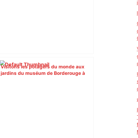
Visitons les potagers du monde aux
jardins du muséum de Borderouge à
Toulouse. – ici.fr