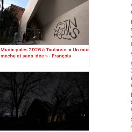
ralentissements autour de Toulouse ce
jeudi matin, on vous donne les
secteurs à éviter – ladepeche.fr
Municipales 2026 à Toulouse. « Un mur
moche et sans idée » : François
Piquemal (LFI), un détracteur de plus
du nouvel accueil du musée des
Augustins