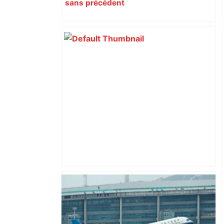
sans précédent
Top 14: La Rochelle corrige Toulouse et
reste en course pour la qualification –
France 24