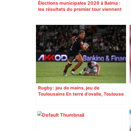
Élections municipales 2026 à Balma :
les résultats du premier tour viennent
de tomber
Rugby : jeu de mains, jeu de
Toulousains En terre d’ovalie, Toulouse
est capitale avec son club, le Stade
toulousain, accumulant les titres, mais
revendiquant surtout son art du jeu en
mouvement, vif et spectaculaire.
Décryptage. Série (4 / 10)