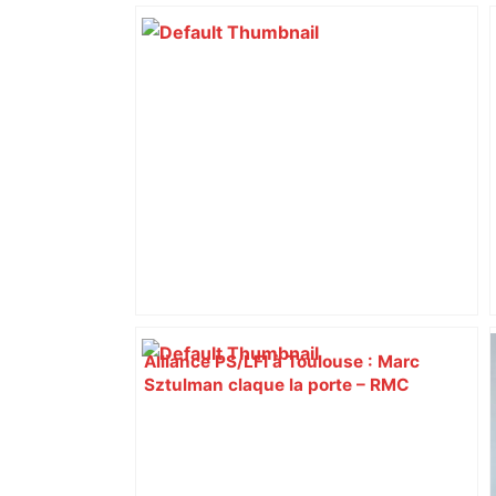
Alliance PS/LFI à Toulouse : Marc
Sztulman claque la porte – RMC