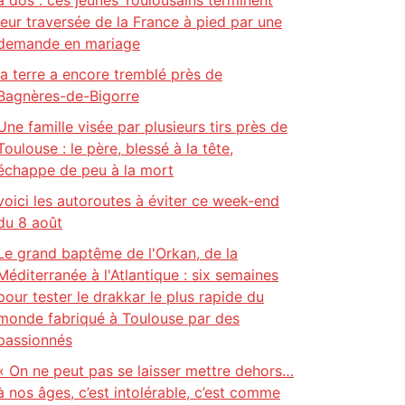
à dos : ces jeunes Toulousains terminent
leur traversée de la France à pied par une
demande en mariage
la terre a encore tremblé près de
Bagnères-de-Bigorre
Une famille visée par plusieurs tirs près de
Toulouse : le père, blessé à la tête,
échappe de peu à la mort
voici les autoroutes à éviter ce week-end
du 8 août
Le grand baptême de l'Orkan, de la
Méditerranée à l'Atlantique : six semaines
pour tester le drakkar le plus rapide du
monde fabriqué à Toulouse par des
passionnés
« On ne peut pas se laisser mettre dehors…
à nos âges, c’est intolérable, c’est comme