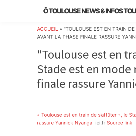
Skip
Skip
Skip
Skip
Ô TOULOUSE NEWS & INFOS TO
to
to
to
to
essentiel
primary
main
primary
footer
de
navigation
content
sidebar
ACCUEIL
»
"TOULOUSE EST EN TRAIN DE
l’actualité
AVANT LA PHASE FINALE RASSURE YANNI
toulousaine
"Toulouse est en tra
:
info
Stade est en mode 
locale,
société,
finale rassure Yanni
culture,
politique,
météo,
faits
divers
« Toulouse est en train de s’affûter », le 
et
rassure Yannick Nyanga
ici.fr
Source link
initiatives