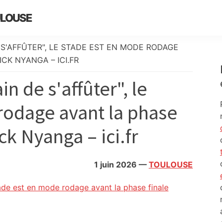
ULOUSE
 S'AFFÛTER", LE STADE EST EN MODE RODAGE
CK NYANGA – ICI.FR
in de s'affûter", le
rodage avant la phase
ck Nyanga – ici.fr
1 juin 2026
—
TOULOUSE
Stade est en mode rodage avant la phase finale