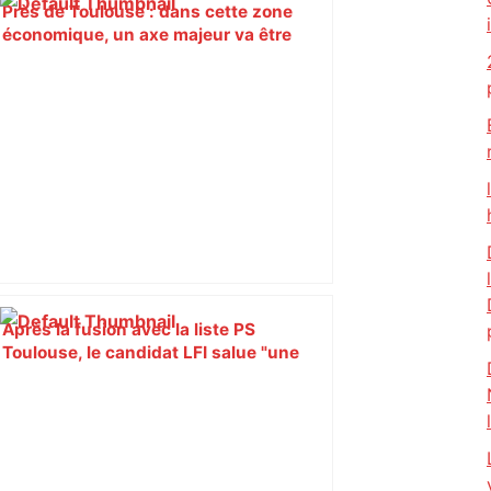
Près de Toulouse : dans cette zone
économique, un axe majeur va être
fermé en fin de soirée, voici les
déviations – Actu.fr
Après la fusion avec la liste PS
Toulouse, le candidat LFI salue "une
dynamique qui nous oblige à la
responsabilité" – Franceinfo