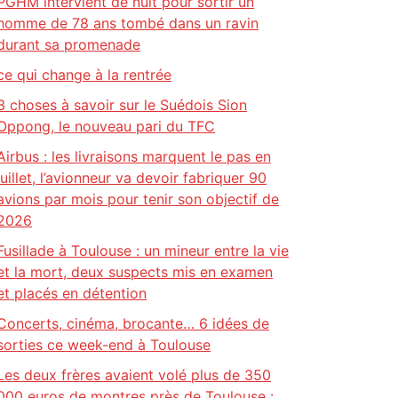
PGHM intervient de nuit pour sortir un
homme de 78 ans tombé dans un ravin
durant sa promenade
ce qui change à la rentrée
3 choses à savoir sur le Suédois Sion
Oppong, le nouveau pari du TFC
Airbus : les livraisons marquent le pas en
juillet, l’avionneur va devoir fabriquer 90
avions par mois pour tenir son objectif de
2026
Fusillade à Toulouse : un mineur entre la vie
et la mort, deux suspects mis en examen
et placés en détention
Concerts, cinéma, brocante… 6 idées de
sorties ce week-end à Toulouse
Les deux frères avaient volé plus de 350
000 euros de montres près de Toulouse :