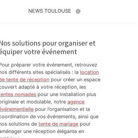
NEWS TOULOUSE
@
Primary
Sidebar
Nos solutions pour organiser et
équiper votre événement
Pour préparer votre événement, retrouvez
nos différents sites spécialisés : la
location
de tente de réception
pour créer un espace
couvert adapté à votre réception, les
tentes nomades
pour une installation plus
originale et modulable, notre
agence
événementielle
pour l’organisation et la
coordination de vos événements, ainsi que
nos solutions de
tente de mariage
pour
aménager une réception élégante en