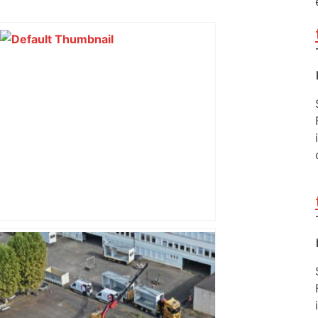
« Rien d'inquiétant » pour Guillaume
Restes, le gardien de Toulouse, après
sa sortie à Metz – L'Équipe