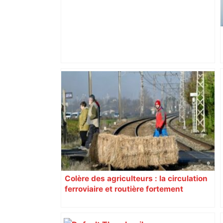
Mort mystérieuse près de Toulouse :
une émission de M6 revient sur l'affaire
Christian Abraham, retrouvé la gorge
tranchée et recouvert de feuilles il y a
deux ans – ladepeche.fr
Colère des agriculteurs : la circulation
ferroviaire et routière fortement
perturbée en Haute-Garonne, l’A61
bloquée