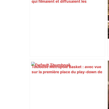
qui filmaient et diffusaient les
violences infligées à leur codétenu –
ladepeche.fr
Toulouse Métropole Basket : avec vue
sur la première place du play-down de
Wonderligue en cas de sans-faute
dans le final – ladepeche.fr