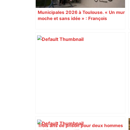
Municipales 2026 à Toulouse. « Un mur
moche et sans idée » : François
Piquemal (LFI), un détracteur de plus
du nouvel accueil du musée des
Augustins
Trois ans de prison pour deux hommes