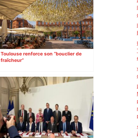
Toulouse et de sa vie démocratique
volontairement piétiné" : des
dégradations commises au sein du
Capitole – France 3 Régions
Toulouse renforce son “bouclier de
fraîcheur”