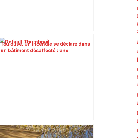
Toulouse. Un incendie se déclare dans
un bâtiment désaffecté : une
cinquantaine de migrants évacuée –
Actu.fr
"Un lieu chargé de l'histoire de