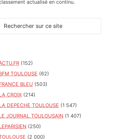
classement actualisé en continu.
Rechercher
sur
ce
site
ACTU.FR
(152)
BFM TOULOUSE
(62)
FRANCE BLEU
(503)
LA CROIX
(214)
LA DEPECHE TOULOUSE
(1 547)
LE JOURNAL TOULOUSAIN
(1 407)
LEPARISIEN
(250)
TOULOUSE
(2 000)