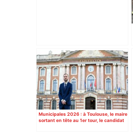
Bilan du marché du logement neuf :
une lueur d'espoir pour l'immobilier à
Toulouse ? – Actu.fr
Municipales 2026 : à Toulouse, le maire
sortant en tête au 1er tour, le candidat
insoumis crée la surprise