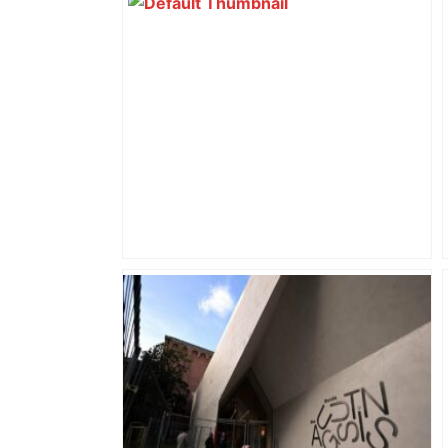
ENTRETIEN. Municipales 2026 à
Toulouse : sous le feu des critiques,
Briançon assume son alliance avec
Piquemal, "ce n’est pas un accord de
postes" – ladepeche.fr