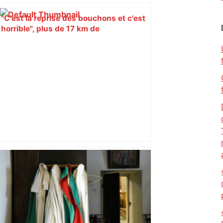
"C'est la reprise des bouchons et c'est
horrible", plus de 17 km de
ralentissements autour de Toulouse ce
jeudi matin, on vous donne les
secteurs à éviter – ladepeche.fr
"C’est l’une des plus fortes
fréquentations du circuit" : Toulouse
est-elle la capitale du poker amateur –
ladepeche.fr