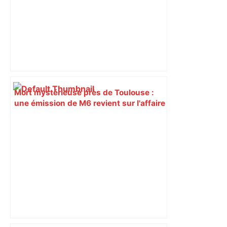
Mort mystérieuse près de Toulouse :
une émission de M6 revient sur l'affaire
Christian Abraham, retrouvé la gorge
tranchée et recouvert de feuilles il y a
deux ans – ladepeche.fr