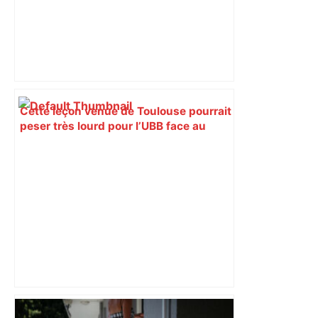
Cette leçon venue de Toulouse pourrait
peser très lourd pour l’UBB face au
Leinster en finale – Rugbynistere
Toulouse. Un homme blessé par balle