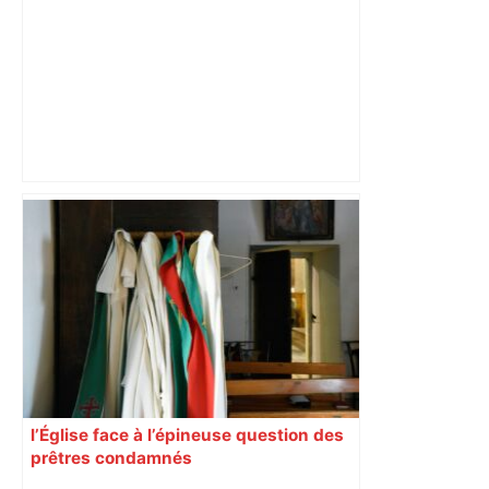
Près de Toulouse : dans cette zone
économique, un axe majeur va être
fermé en fin de soirée, voici les
déviations – Actu.fr
l’Église face à l’épineuse question des
prêtres condamnés