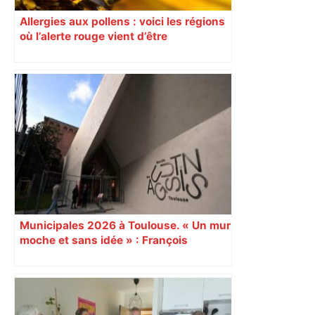
Allergies aux pollens : voici les régions
où l’alerte rouge vient d’être
déclenchée
Municipales 2026 à Toulouse. « Un mur
moche et sans idée » : François
Piquemal (LFI), un détracteur de plus
du nouvel accueil du musée des
Augustins