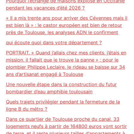
Pourquoi l’échange de maisons explose en Occitanie
pendant les vacances d’été 2026 ?
« Il a mis trente ans pour arriver des Cévennes mais il
est bien là » : le castor européen est bien de retour
près de Toulouse, les analyses ADN le confirment
qui écoute quoi dans votre département ?
PORTRAIT. « Quand j’allais chez mes clients, j’étais en
mission, il fallait que je trouve la panne » : pour le
plombier Philippe Leclaire, le rideau se baisse sur 34
ans d’artisanat engagé à Toulouse
Une nouvelle étape dans la construction du futur
bombardier d’eau amphibie toulousain
Quels trajets privilégier pendant la fermeture de la
ligne B du métro ?
Dans ce quartier de Toulouse proche du canal, 33
logements neufs à partir de 164800 euros vont sortir
de terre, et il reste plusieurs tailles d’appartements à