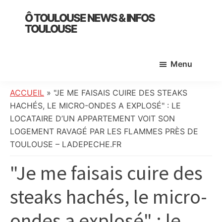
Skip
Skip
Skip
Ô TOULOUSE NEWS & INFOS
to
to
to
TOULOUSE
main
primary
footer
essentiel
content
sidebar
de
Menu
l’actualité
toulousaine
:
ACCUEIL
»
"JE ME FAISAIS CUIRE DES STEAKS
info
HACHÉS, LE MICRO-ONDES A EXPLOSÉ" : LE
locale,
LOCATAIRE D’UN APPARTEMENT VOIT SON
société,
LOGEMENT RAVAGÉ PAR LES FLAMMES PRÈS DE
culture,
TOULOUSE – LADEPECHE.FR
politique,
"Je me faisais cuire des
météo,
faits
steaks hachés, le micro-
divers
et
ondes a explosé" : le
initiatives