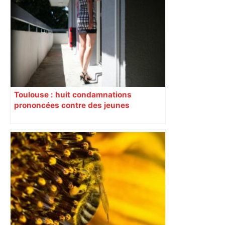
pour des cigarettes au petit matin : il
attend jusqu'au soir pour aller aux
urgences – Actu.fr
Toulouse : huit condamnations
prononcées contre des jeunes
impliqués dans la prostitution
d’adolescentes