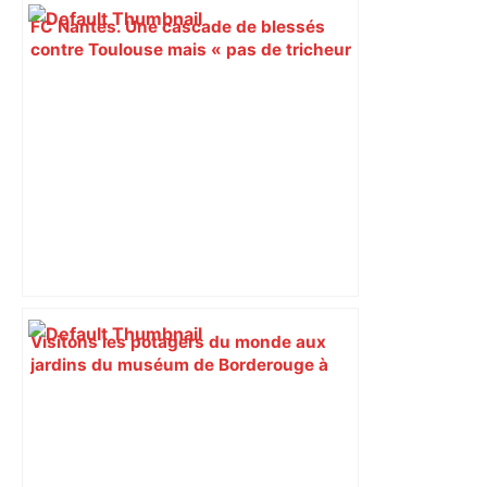
FC Nantes. Une cascade de blessés
contre Toulouse mais « pas de tricheur
», assure Vahid Halilhodzic – Ouest-
France
Visitons les potagers du monde aux
jardins du muséum de Borderouge à
Toulouse. – ici.fr