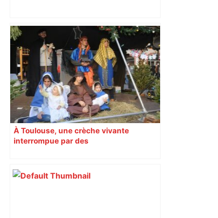
« Rien d'inquiétant » pour Guillaume
Restes, le gardien de Toulouse, après
sa sortie à Metz – L'Équipe
À Toulouse, une crèche vivante
interrompue par des
« anticapitalistes »