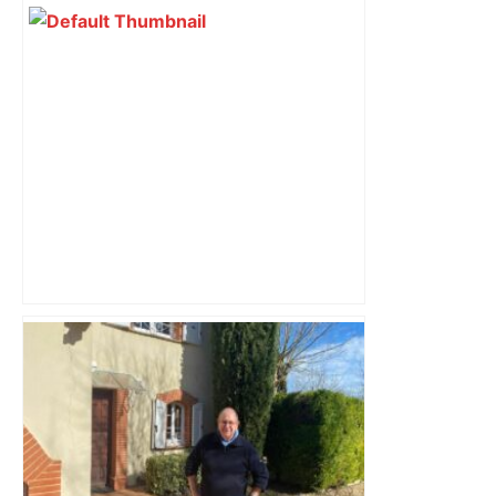
Wonderligue (playdowns) : battu mais
diminué, le TMB ne s'est pas fait
manger par Lyon – ladepeche.fr