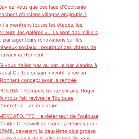
Saviez-vous que ces lacs d’Occitanie
cachent d’anciens villages engloutis ?
« Ils montrent toutes les étapes, les
erreurs, les galères »… Ils sont des milliers
à partager leurs rénovations sur les
réseaux sociaux : pourquoi ces vidéos de
travaux cartonnent
Si vous n’allez pas au bar, le bar viendra à
vous! Ce Toulousain inventif lance un
étonnant concept pour la rentrée
PORTRAIT – Depuis trente-six ans, Roger
Puntous fait revivre le Toulouse
d’autrefois… en miniature
MERCATO. TFC : le défenseur de Toulouse
Charlie Cresswell va signer à Rennes pour
25M€, devenant la deuxième plus grosse
vente du club de la Ville rose ! On vous