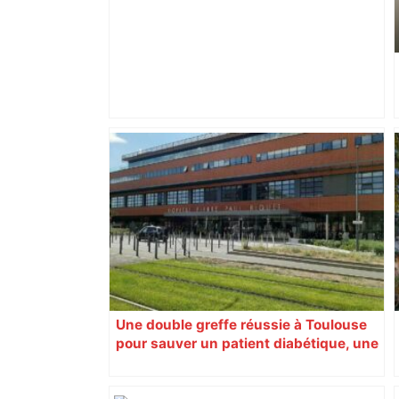
"L'imposture des vaccins" : quelle est
cette réunion antivax annoncée à
Toulouse et organisée par une
association qui prône les théories du
complot – ladepeche.fr
Une double greffe réussie à Toulouse
pour sauver un patient diabétique, une
première en France