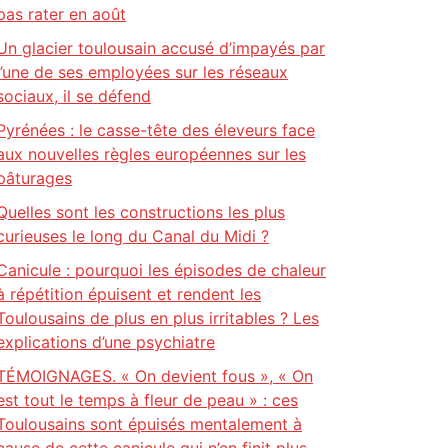
pas rater en août
Un glacier toulousain accusé d’impayés par
l’une de ses employées sur les réseaux
sociaux, il se défend
Pyrénées : le casse-tête des éleveurs face
aux nouvelles règles européennes sur les
pâturages
Quelles sont les constructions les plus
curieuses le long du Canal du Midi ?
Canicule : pourquoi les épisodes de chaleur
à répétition épuisent et rendent les
Toulousains de plus en plus irritables ? Les
explications d’une psychiatre
TÉMOIGNAGES. « On devient fous », « On
est tout le temps à fleur de peau » : ces
Toulousains sont épuisés mentalement à