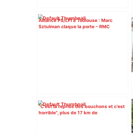
Alliance PS/LFI à Toulouse : Marc
Sztulman claque la porte – RMC
"C'est la reprise des bouchons et c'est
horrible", plus de 17 km de
ralentissements autour de Toulouse ce
jeudi matin, on vous donne les
secteurs à éviter – ladepeche.fr