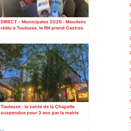
DIRECT – Municipales 2026 : Moudenc
réélu à Toulouse, le RN prend Castres
et Carcassonne
Toulouse : la vente de la Chapelle
suspendue pour 3 ans par la mairie
après l’organisation de manifestations
« contre l’État »