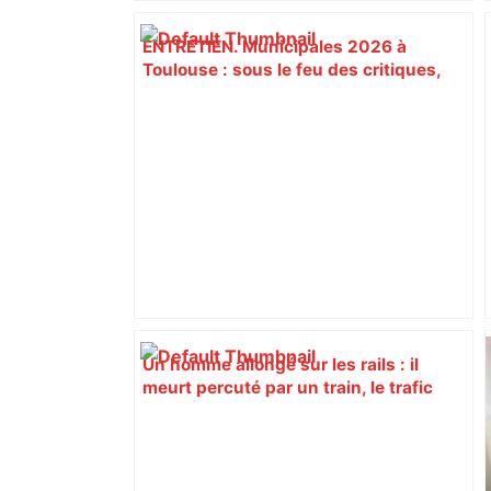
ENTRETIEN. Municipales 2026 à
Toulouse : sous le feu des critiques,
Briançon assume son alliance avec
Piquemal, "ce n’est pas un accord de
postes" – ladepeche.fr
Un homme allongé sur les rails : il
meurt percuté par un train, le trafic
ferroviaire à l’arrêt dans le Lauragais,
au sud de Toulouse – ladepeche.fr