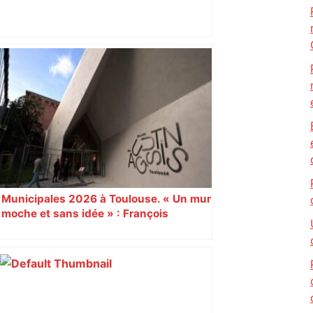
Mort mystérieuse près de Toulouse :
une émission de M6 revient sur l'affaire
Christian Abraham, retrouvé la gorge
tranchée et recouvert de feuilles il y a
deux ans – ladepeche.fr
Municipales 2026 à Toulouse. « Un mur
moche et sans idée » : François
Piquemal (LFI), un détracteur de plus
du nouvel accueil du musée des
Augustins