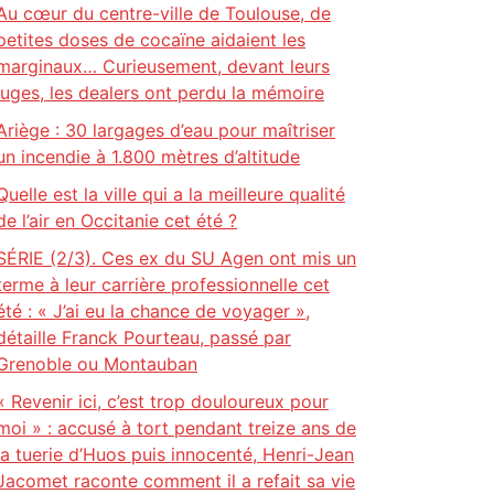
Au cœur du centre-ville de Toulouse, de
petites doses de cocaïne aidaient les
marginaux… Curieusement, devant leurs
juges, les dealers ont perdu la mémoire
Ariège : 30 largages d’eau pour maîtriser
un incendie à 1.800 mètres d’altitude
Quelle est la ville qui a la meilleure qualité
de l’air en Occitanie cet été ?
SÉRIE (2/3). Ces ex du SU Agen ont mis un
terme à leur carrière professionnelle cet
été : « J’ai eu la chance de voyager »,
détaille Franck Pourteau, passé par
Grenoble ou Montauban
« Revenir ici, c’est trop douloureux pour
moi » : accusé à tort pendant treize ans de
la tuerie d’Huos puis innocenté, Henri-Jean
Jacomet raconte comment il a refait sa vie