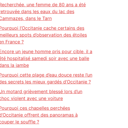
Recherchée, une femme de 80 ans a été
retrouvée dans les eaux du lac des
Cammazes, dans le Tarn
Pourquoi l’Occitanie cache certains des
meilleurs spots d’observation des étoiles
en France ?
Encore un jeune homme pris pour cible, il a
été hospitalisé samedi soir avec une balle
dans la jambe
Pourquoi cette plage d’eau douce reste l’un
des secrets les mieux gardés d’Occitanie ?
Un motard grièvement blessé lors d’un
choc violent avec une voiture
Pourquoi ces chapelles perchées
d’Occitanie offrent des panoramas à
couper le souffle ?