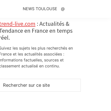
NEWS TOULOUSE
@
Primary
trend-live.com
: Actualités &
Tendance en France en temps
Sidebar
réel.
Suivez les sujets les plus recherchés en
France et les actualités associées :
informations factuelles, sources et
classement actualisé en continu.
Rechercher
sur
ce
site