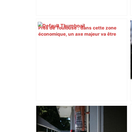
Près de Toulouse : dans cette zone
économique, un axe majeur va être
fermé en fin de soirée, voici les
déviations – Actu.fr
Après la fusion avec la liste PS
Toulouse, le candidat LFI salue "une
dynamique qui nous oblige à la
responsabilité" – Franceinfo