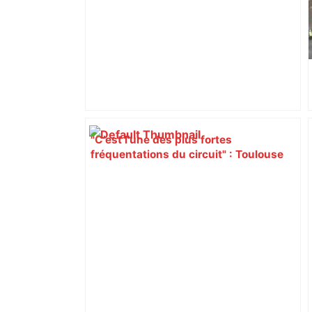
"C’est l’une des plus fortes
fréquentations du circuit" : Toulouse
est-elle la capitale du poker amateur –
ladepeche.fr