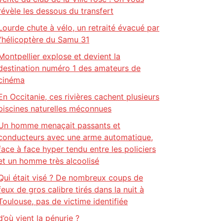
révèle les dessous du transfert
Lourde chute à vélo, un retraité évacué par
l’hélicoptère du Samu 31
Montpellier explose et devient la
destination numéro 1 des amateurs de
cinéma
En Occitanie, ces rivières cachent plusieurs
piscines naturelles méconnues
Un homme menaçait passants et
conducteurs avec une arme automatique,
face à face hyper tendu entre les policiers
et un homme très alcoolisé
Qui était visé ? De nombreux coups de
feux de gros calibre tirés dans la nuit à
Toulouse, pas de victime identifiée
d’où vient la pénurie ?