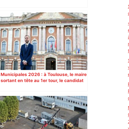
Bilan du marché du logement neuf :
une lueur d'espoir pour l'immobilier à
Toulouse ? – Actu.fr
Municipales 2026 : à Toulouse, le maire
sortant en tête au 1er tour, le candidat
insoumis crée la surprise