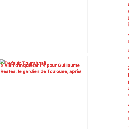
« Rien d'inquiétant » pour Guillaume
Restes, le gardien de Toulouse, après
sa sortie à Metz – L'Équipe