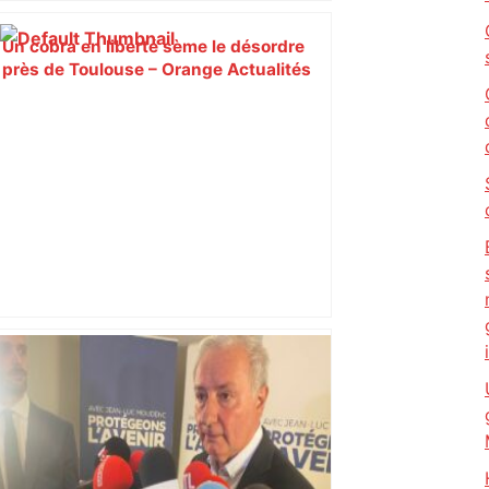
Un cobra en liberté sème le désordre
près de Toulouse – Orange Actualités
Ligue 1 | Toulouse – Marseille |
Expressifs mais peu agressifs, les
joueurs de l'OM sont-ils des faux
méchants – Eurosport