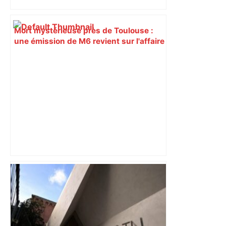
Mort mystérieuse près de Toulouse :
une émission de M6 revient sur l'affaire
Christian Abraham, retrouvé la gorge
tranchée et recouvert de feuilles il y a
deux ans – ladepeche.fr
Bilan du marché du logement neuf :
une lueur d'espoir pour l'immobilier à
Toulouse ? – Actu.fr