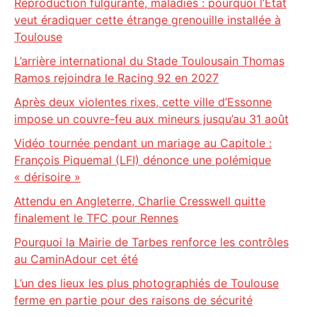
Reproduction fulgurante, maladies : pourquoi l’État
veut éradiquer cette étrange grenouille installée à
Toulouse
L’arrière international du Stade Toulousain Thomas
Ramos rejoindra le Racing 92 en 2027
Après deux violentes rixes, cette ville d’Essonne
impose un couvre-feu aux mineurs jusqu’au 31 août
Vidéo tournée pendant un mariage au Capitole :
François Piquemal (LFI) dénonce une polémique
« dérisoire »
Attendu en Angleterre, Charlie Cresswell quitte
finalement le TFC pour Rennes
Pourquoi la Mairie de Tarbes renforce les contrôles
au CaminAdour cet été
L’un des lieux les plus photographiés de Toulouse
ferme en partie pour des raisons de sécurité