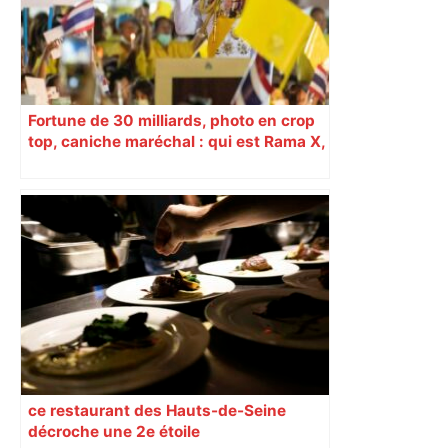
Fortune de 30 milliards, photo en crop
top, caniche maréchal : qui est Rama X,
le roi de Thaïlande bientôt en visite à
Toulouse ?
ce restaurant des Hauts-de-Seine
décroche une 2e étoile