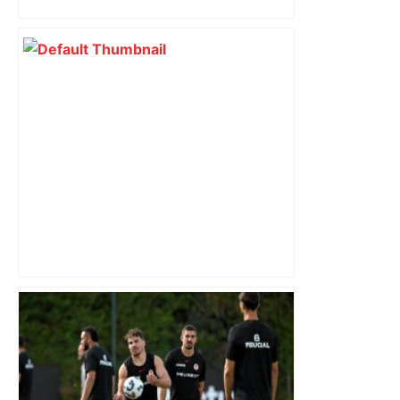
Municipales 2026 : Toulouse va-t-elle
enfin passer à gauche et en finir avec
son « anomalie » ? – L'Humanité