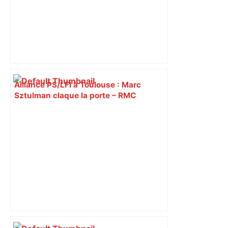
Alliance PS/LFI à Toulouse : Marc
Sztulman claque la porte – RMC