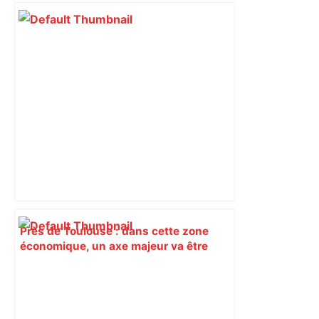
Près de Toulouse : dans cette zone
économique, un axe majeur va être
fermé en fin de soirée, voici les
déviations – Actu.fr