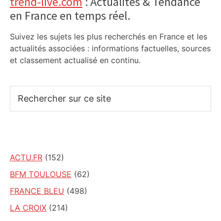
Primary
trend-live.com
: Actualités & Tendance
en France en temps réel.
Sidebar
Suivez les sujets les plus recherchés en France et les
actualités associées : informations factuelles, sources
et classement actualisé en continu.
Rechercher
sur
ce
site
ACTU.FR
(152)
BFM TOULOUSE
(62)
FRANCE BLEU
(498)
LA CROIX
(214)