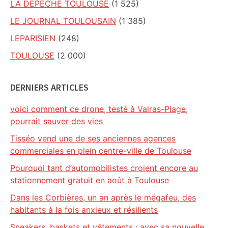
LA DEPECHE TOULOUSE
(1 525)
LE JOURNAL TOULOUSAIN
(1 385)
LEPARISIEN
(248)
TOULOUSE
(2 000)
DERNIERS ARTICLES
voici comment ce drone, testé à Valras-Plage,
pourrait sauver des vies
Tisséo vend une de ses anciennes agences
commerciales en plein centre-ville de Toulouse
Pourquoi tant d’automobilistes croient encore au
stationnement gratuit en août à Toulouse
Dans les Corbières, un an après le mégafeu, des
habitants à la fois anxieux et résilients
Sneakers, baskets et vêtements : avec sa nouvelle