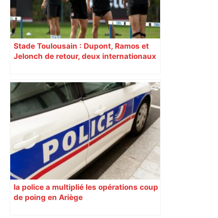
Stade Toulousain : Dupont, Ramos et
Jelonch de retour, deux internationaux
incertains… Quelle équipe pour
affronter Montpellier ?
la police a multiplié les opérations coup
de poing en Ariège