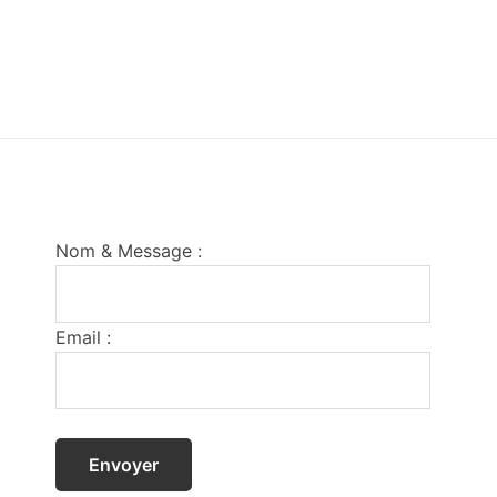
Footer
Nom & Message :
Email :