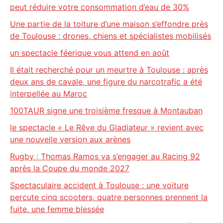
peut réduire votre consommation d’eau de 30%
Une partie de la toiture d’une maison s’effondre près
de Toulouse : drones, chiens et spécialistes mobilisés
un spectacle féerique vous attend en août
Il était recherché pour un meurtre à Toulouse : après
deux ans de cavale, une figure du narcotrafic a été
interpellée au Maroc
100TAUR signe une troisième fresque à Montauban
le spectacle « Le Rêve du Gladiateur » revient avec
une nouvelle version aux arènes
Rugby : Thomas Ramos va s’engager au Racing 92
après la Coupe du monde 2027
Spectaculaire accident à Toulouse : une voiture
percute cinq scooters, quatre personnes prennent la
fuite, une femme blessée