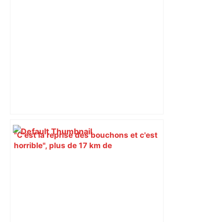
"C'est la reprise des bouchons et c'est
horrible", plus de 17 km de
ralentissements autour de Toulouse ce
jeudi matin, on vous donne les
secteurs à éviter – ladepeche.fr