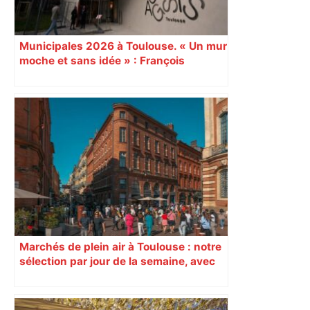
Municipales 2026 à Toulouse. « Un mur
moche et sans idée » : François
Piquemal (LFI), un détracteur de plus
du nouvel accueil du musée des
Augustins
Marchés de plein air à Toulouse : notre
sélection par jour de la semaine, avec
les producteurs à ne pas rater