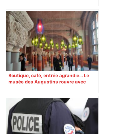
"Le fantôme de mon père bloquait les
lieux" : cette médium immobilier fait
vendre les maisons oubliées –
ladepeche.fr
Boutique, café, entrée agrandie… Le
musée des Augustins rouvre avec
l’objectif d’« attirer les passants »