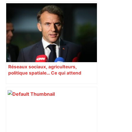
Le nouvel essai du bout du monde de
Jiuta Wainiqolo face à Toulouse en
vidéo – L'Équipe
Réseaux sociaux, agriculteurs,
politique spatiale… Ce qui attend
Macron à Toulouse