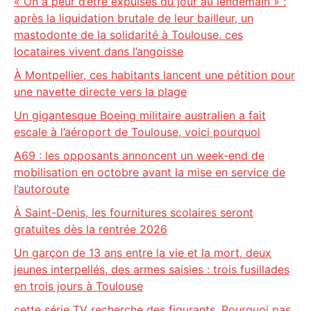
« On a peur d’être expulsés du jour au lendemain » :
après la liquidation brutale de leur bailleur, un
mastodonte de la solidarité à Toulouse, ces
locataires vivent dans l’angoisse
À Montpellier, ces habitants lancent une pétition pour
une navette directe vers la plage
Un gigantesque Boeing militaire australien a fait
escale à l’aéroport de Toulouse, voici pourquoi
A69 : les opposants annoncent un week-end de
mobilisation en octobre avant la mise en service de
l’autoroute
À Saint-Denis, les fournitures scolaires seront
gratuites dès la rentrée 2026
Un garçon de 13 ans entre la vie et la mort, deux
jeunes interpellés, des armes saisies : trois fusillades
en trois jours à Toulouse
cette série TV recherche des figurants. Pourquoi pas