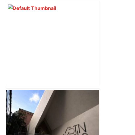
Mort mystérieuse près de Toulouse :
une émission de M6 revient sur l'affaire
Christian Abraham, retrouvé la gorge
tranchée et recouvert de feuilles il y a
deux ans – ladepeche.fr