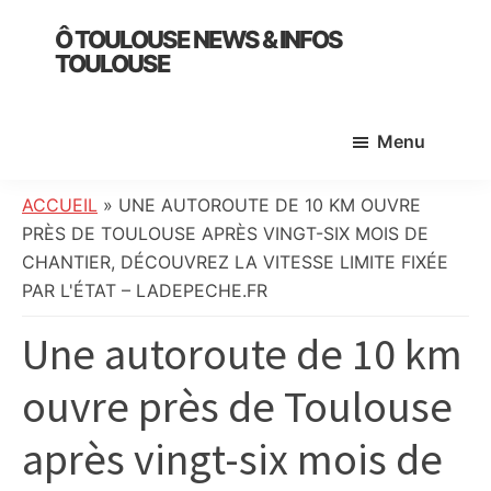
Skip
Skip
Skip
Ô TOULOUSE NEWS & INFOS
to
to
to
TOULOUSE
main
primary
footer
essentiel
content
sidebar
de
Menu
l’actualité
toulousaine
:
ACCUEIL
»
UNE AUTOROUTE DE 10 KM OUVRE
info
PRÈS DE TOULOUSE APRÈS VINGT-SIX MOIS DE
locale,
CHANTIER, DÉCOUVREZ LA VITESSE LIMITE FIXÉE
société,
PAR L'ÉTAT – LADEPECHE.FR
culture,
Une autoroute de 10 km
politique,
météo,
ouvre près de Toulouse
faits
divers
après vingt-six mois de
et
initiatives