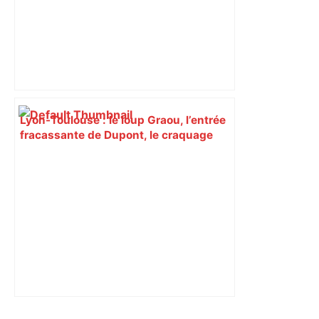
Lyon-Toulouse : le loup Graou, l’entrée
fracassante de Dupont, le craquage
lyonnais… Les tops et les flops – Le
Figaro