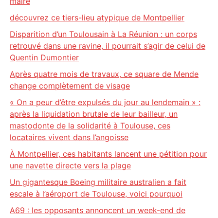
maire
découvrez ce tiers-lieu atypique de Montpellier
Disparition d’un Toulousain à La Réunion : un corps
retrouvé dans une ravine, il pourrait s’agir de celui de
Quentin Dumontier
Après quatre mois de travaux, ce square de Mende
change complètement de visage
« On a peur d’être expulsés du jour au lendemain » :
après la liquidation brutale de leur bailleur, un
mastodonte de la solidarité à Toulouse, ces
locataires vivent dans l’angoisse
À Montpellier, ces habitants lancent une pétition pour
une navette directe vers la plage
Un gigantesque Boeing militaire australien a fait
escale à l’aéroport de Toulouse, voici pourquoi
A69 : les opposants annoncent un week-end de