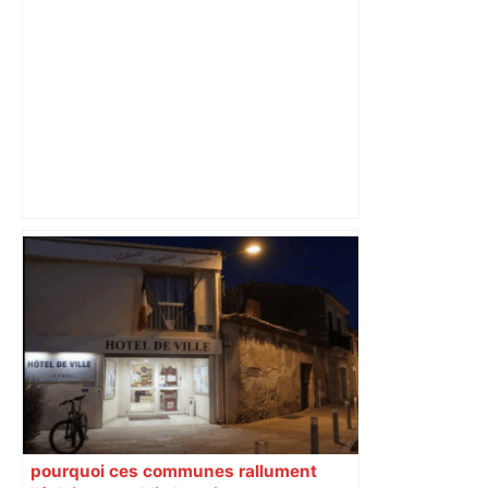
Toulouse. La Semaine du Cerveau au
Quai des Savoirs et au Muséum ​​​​​​ –
toulouseinfos.fr
pourquoi ces communes rallument