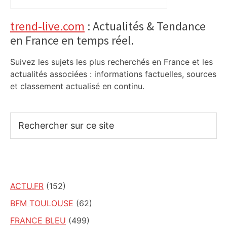
le passé est passés avant la demi-
finale
Primary
trend-live.com
: Actualités & Tendance
en France en temps réel.
Sidebar
Suivez les sujets les plus recherchés en France et les
actualités associées : informations factuelles, sources
et classement actualisé en continu.
Rechercher
sur
ce
site
ACTU.FR
(152)
BFM TOULOUSE
(62)
FRANCE BLEU
(499)