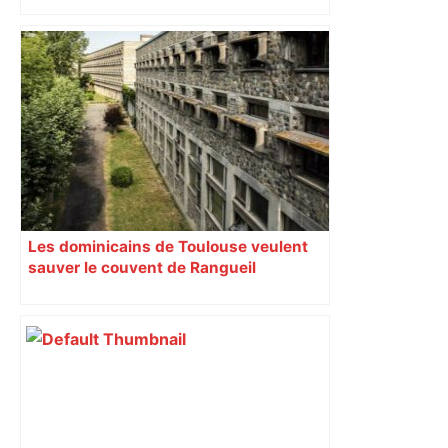
Strasbourg – TFC : pour Carles
Martinez Novell et ses cadres, un
dernier tour de piste avant de quitter
Toulouse – ladepeche.fr
Les dominicains de Toulouse veulent
sauver le couvent de Rangueil