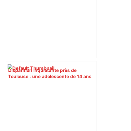
finale – Rugbyrama
Disparition inquiétante près de
Toulouse : une adolescente de 14 ans
n'a plus donné signe de vie depuis une
semaine – ladepeche.fr