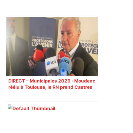
Toulouse. Un incendie se déclare dans
un bâtiment désaffecté : une
cinquantaine de migrants évacuée –
Actu.fr
DIRECT – Municipales 2026 : Moudenc
réélu à Toulouse, le RN prend Castres
et Carcassonne