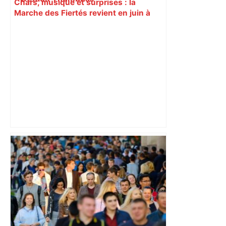
Chars, musique et surprises : la
Marche des Fiertés revient en juin à
Toulouse pour une 31e édition –
ladepeche.fr
Deux contrôleurs blessés dans ce
quartier populaire de Toulouse après
avoir voulu verbaliser un fraudeur, un
suspect en garde à vue – ladepeche.fr