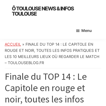
Skip
Skip
Skip
Ô TOULOUSE NEWS & INFOS
to
to
to
TOULOUSE
main
primary
footer
essentiel
content
sidebar
de
Menu
l’actualité
toulousaine
:
ACCUEIL
»
FINALE DU TOP 14 : LE CAPITOLE EN
info
ROUGE ET NOIR, TOUTES LES INFOS PRATIQUES ET
locale,
LES 10 MEILLEURS LIEUX OÙ REGARDER LE MATCH
société,
– TOULOUSEBLOG.FR
culture,
Finale du TOP 14 : Le
politique,
météo,
Capitole en rouge et
faits
divers
noir, toutes les infos
et
initiatives