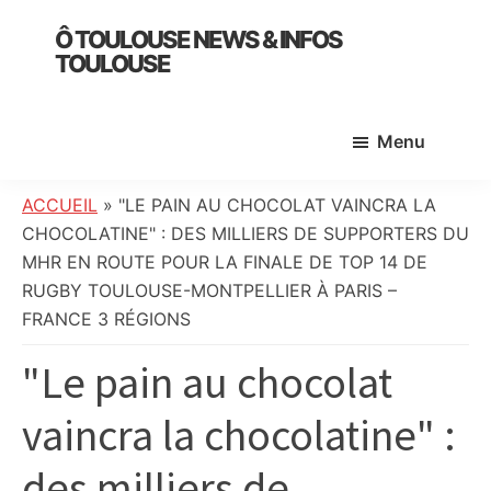
Skip
Skip
Skip
Ô TOULOUSE NEWS & INFOS
to
to
to
TOULOUSE
main
primary
footer
essentiel
content
sidebar
de
Menu
l’actualité
toulousaine
:
ACCUEIL
»
"LE PAIN AU CHOCOLAT VAINCRA LA
info
CHOCOLATINE" : DES MILLIERS DE SUPPORTERS DU
locale,
MHR EN ROUTE POUR LA FINALE DE TOP 14 DE
société,
RUGBY TOULOUSE-MONTPELLIER À PARIS –
culture,
FRANCE 3 RÉGIONS
politique,
"Le pain au chocolat
météo,
faits
vaincra la chocolatine" :
divers
et
des milliers de
initiatives