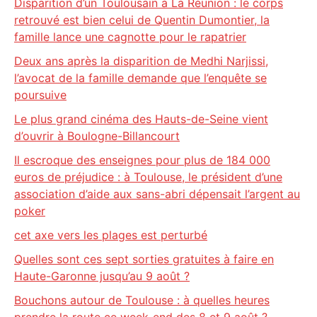
Disparition d’un Toulousain à La Réunion : le corps
retrouvé est bien celui de Quentin Dumontier, la
famille lance une cagnotte pour le rapatrier
Deux ans après la disparition de Medhi Narjissi,
l’avocat de la famille demande que l’enquête se
poursuive
Le plus grand cinéma des Hauts-de-Seine vient
d’ouvrir à Boulogne-Billancourt
Il escroque des enseignes pour plus de 184 000
euros de préjudice : à Toulouse, le président d’une
association d’aide aux sans-abri dépensait l’argent au
poker
cet axe vers les plages est perturbé
Quelles sont ces sept sorties gratuites à faire en
Haute-Garonne jusqu’au 9 août ?
Bouchons autour de Toulouse : à quelles heures