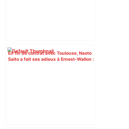
En fin de contrat avec Toulouse, Naoto
Saito a fait ses adieux à Ernest-Wallon :
"Il me tarde de partager ce vécu avec
mes coéquipiers de la sélection
japonaise ou de mon futur club » –
L'Équipe