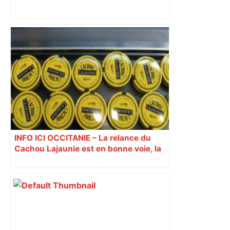
De l’Aveyron à New York, comment la
galerie Pol Lemétais est devenue une
référence de l’art brut à Toulouse –
ladepeche.fr
INFO ICI OCCITANIE – La relance du
Cachou Lajaunie est en bonne voie, la
ligne de production va être rachetée