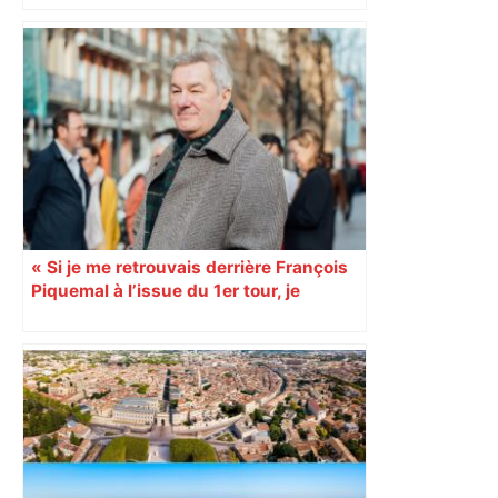
Direct. Top 14 – Montpellier – Stade
français : qui pour rejoindre l'ogre
toulousain en finale ? Suivez la demi-
finale – Rugbyrama
« Si je me retrouvais derrière François
Piquemal à l’issue du 1er tour, je
retirerais ma liste »