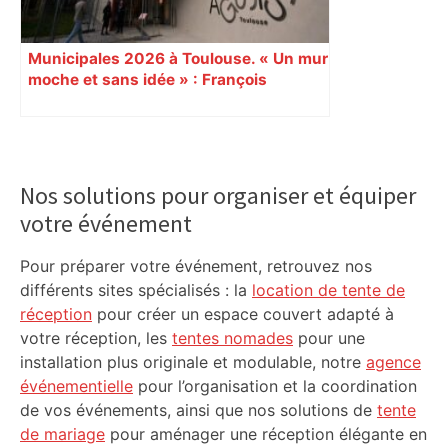
Municipales 2026 à Toulouse. « Un mur
moche et sans idée » : François
Piquemal (LFI), un détracteur de plus
du nouvel accueil du musée des
Augustins
Primary
Sidebar
Nos solutions pour organiser et équiper
votre événement
Pour préparer votre événement, retrouvez nos
différents sites spécialisés : la
location de tente de
réception
pour créer un espace couvert adapté à
votre réception, les
tentes nomades
pour une
installation plus originale et modulable, notre
agence
événementielle
pour l’organisation et la coordination
de vos événements, ainsi que nos solutions de
tente
de mariage
pour aménager une réception élégante en