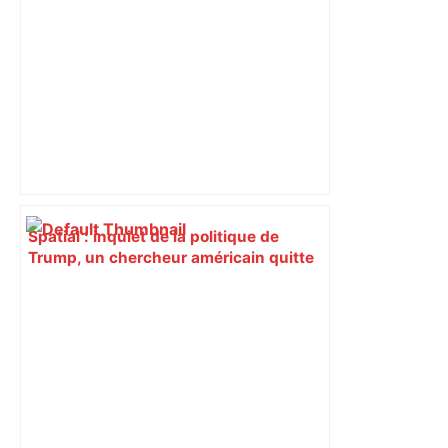
tranchée et recouvert de feuilles il y a
deux ans – ladepeche.fr
Spatial : inquiet de la politique de
Trump, un chercheur américain quitte
la NASA pour Toulouse – La Tribune